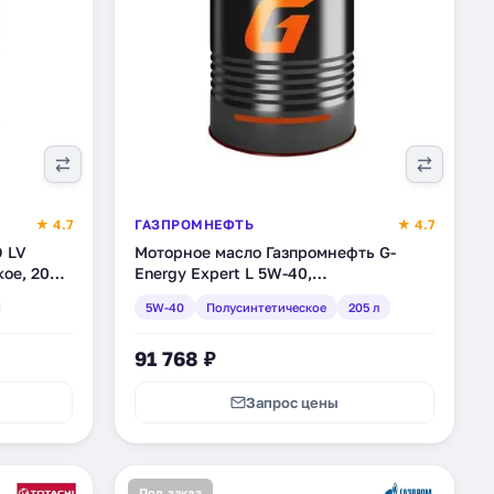
★ 4.7
ГАЗПРОМНЕФТЬ
★ 4.7
O LV
Моторное масло Газпромнефть G-
ое, 205 л
Energy Expert L 5W-40,
полусинтетическое, 205 л (253140262)
5W-40
Полусинтетическое
205 л
91 768 ₽
Запрос цены
Под заказ