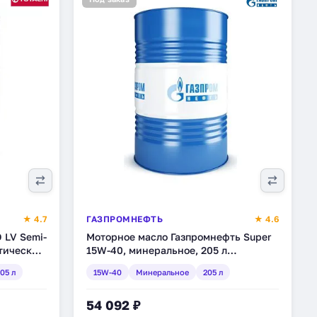
★ 4.7
ГАЗПРОМНЕФТЬ
★ 4.6
 LV Semi-
Моторное масло Газпромнефть Super
тическое,
15W-40, минеральное, 205 л
(2389901203)
05 л
15W-40
Минеральное
205 л
54 092 ₽