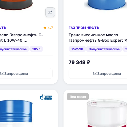
ФТЬ
★ 4.7
ГАЗПРОМНЕФТЬ
асло Газпромнефть G-
Трансмиссионное масло
rt L 10W-40,
Газпромнефть G-Box Expert 
ческое, 205 л (253140265)
GL-5, полусинтетическое, 20
лусинтетическое
205 л
75W-90
Полусинтетическое
2
(253651689)
79 348 ₽
Запрос цены
Запрос цены
Под заказ