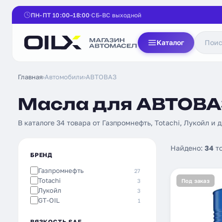
ПН-ПТ 10:00–18:00
СБ-ВС выходной
Каталог
Главная
›
Автомобили
›
АВТОВАЗ
Масла для АВТОВАЗ
В каталоге 34 товара от Газпромнефть, Totachi, Лукойл и др
Найдено:
34
т
БРЕНД
Газпромнефть
27
Totachi
3
Под заказ
Лукойл
3
GT-OIL
1
ВЯЗКОСТЬ SAE