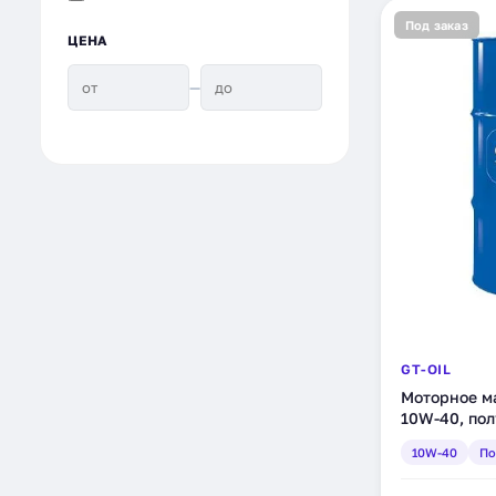
Под заказ
ЦЕНА
—
GT-OIL
Моторное ма
10W-40, пол
(880905940
10W-40
По