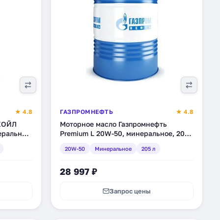
★ 4.8
ГАЗПРОМНЕФТЬ
★ 4.8
КОЙЛ
Моторное масло Газпромнефть
еральное,
Premium L 20W-50, минеральное, 205
л (2389906829)
20W-50
Минеральное
205 л
28 997 ₽
Запрос цены