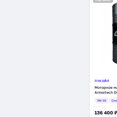
ЛУКОЙЛ
Моторное м
Armortech G
170 кг (3149
5W-30
Син
136 400 