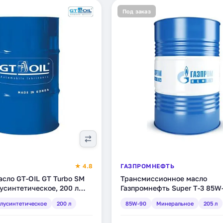
Под заказ
★ 4.8
ГАЗПРОМНЕФТЬ
сло GT-OIL GT Turbo SM
Трансмиссионное масло
усинтетическое, 200 л
Газпромнефть Super T-3 85W
8162)
минеральное, 205 л (238990
лусинтетическое
200 л
85W-90
Минеральное
205 л