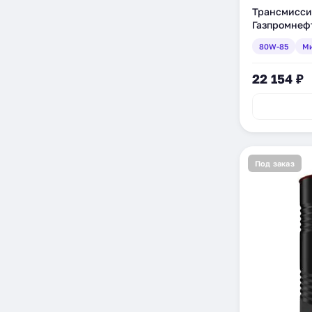
Трансмисси
Газпромнеф
минеральное
80W-85
Ми
22 154 ₽
Под заказ