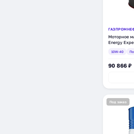
ГАЗПРОМНЕ
Моторное м
Energy Expe
полусинтети
10W-40
По
90 866 ₽
Под заказ