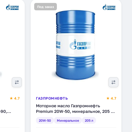
Под заказ
★ 4.7
ГАЗПРОМНЕФТЬ
★ 4.7
Моторное масло Газпромнефть
-90,
Premium 20W-50, минеральное, 205 л
1280)
(2389906744)
20W-50
Минеральное
205 л