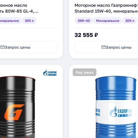
онное масло
Моторное масло Газпромнеф
ть 80W-85 GL-4,
Standard 15W-40, минерально
, 205 л (2389906505)
(2389901205)
неральное
205 л
15W-40
Минеральное
205 л
32 555 ₽
Запрос цены
Запрос цены
Под заказ