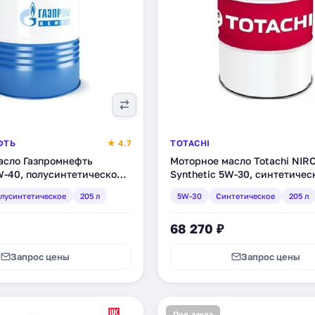
ФТЬ
★ 4.7
TOTACHI
асло Газпромнефть
Моторное масло Totachi NIR
-40, полусинтетическое,
Synthetic 5W-30, синтетическ
901201)
(4589904524042)
лусинтетическое
205 л
5W-30
Синтетическое
205 л
68 270 ₽
Запрос цены
Запрос цены
Под заказ