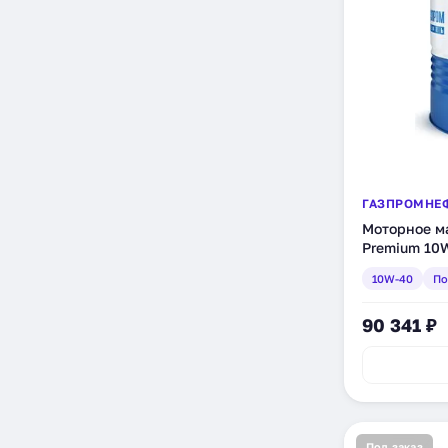
ГАЗПРОМНЕ
Моторное м
Premium 10W
205 л (2389
10W-40
По
90 341 ₽
Под заказ