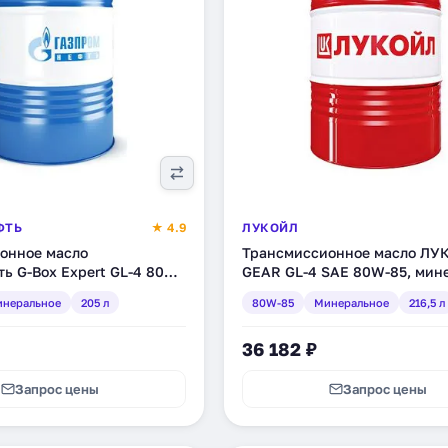
ФТЬ
★ 4.9
ЛУКОЙЛ
онное масло
Трансмиссионное масло ЛУ
ь G-Box Expert GL-4 80W-
GEAR GL-4 SAE 80W-85, мин
ьное, 205 л (253651686)
216,5 л (17715)
неральное
205 л
80W-85
Минеральное
216,5 л
36 182 ₽
Запрос цены
Запрос цены