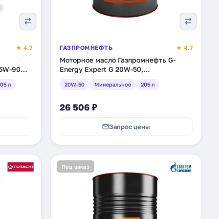
★ 4.7
ГАЗПРОМНЕФТЬ
★ 4.7
Моторное масло Газпромнефть G-
75W-90
Energy Expert G 20W-50,
5 л
минеральное, 205 л (253140692)
05 л
20W-50
Минеральное
205 л
26 506 ₽
Запрос цены
Под заказ