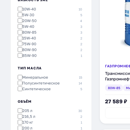
10W-40
10
5W-30
5
20W-50
4
5W-40
3
80W-85
3
15W-40
2
75W-90
2
80W-90
2
85W-90
1
ГАЗПРОМНЕ
ТИП МАСЛА
Трансмисси
Минеральное
15
Газпромнефт
Полусинтетическое
14
85, минерал
80W-85
Ми
Синтетическое
5
27 589 ₽
ОБЪЁМ
205 л
30
216,5 л
2
170 кг
1
200 л
1