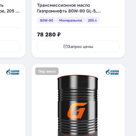
ть
Трансмиссионное масло
е, 205 л
Газпромнефть 80W-90 GL-5,
минеральное, 205 л (2389901278)
80W-90
Минеральное
205 л
78 280 ₽
Запрос цены
Под заказ