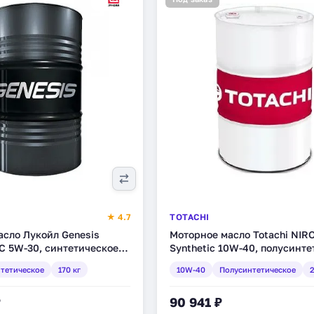
★ 4.7
TOTACHI
асло Лукойл Genesis
Моторное масло Totachi NIRO
C 5W-30, синтетическое,
Synthetic 10W-40, полусинте
388)
205 л (4589904921636)
тетическое
170 кг
10W-40
Полусинтетическое
2
₽
90 941 ₽