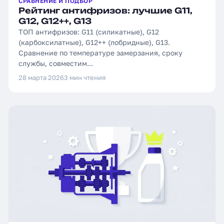
СРАВНЕНИЕ И ПОДБОР
Рейтинг антифризов: лучшие G11,
G12, G12++, G13
ТОП антифризов: G11 (силикатные), G12
(карбоксилатные), G12++ (лобридные), G13.
Сравнение по температуре замерзания, сроку
службы, совместим...
28 марта 2026
3 мин чтения