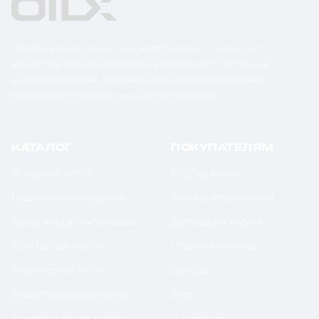
Поставка масел, смазочных материалов и технических
жидкостей в бочках по России и странам СНГ. Оптом и в
розницу от 1 бочки. Оригинальная сертифицированная
продукция от официальных дистрибьюторов.
КАТАЛОГ
ПОКУПАТЕЛЯМ
Моторное масло
Подбор масла
Гидравлическое масло
Калькуляторы масла
Трансмиссионное масло
Доставка и оплата
Тракторное масло
Отзывы клиентов
Редукторное масло
Бренды
Индустриальное масло
Блог
Компрессорное масло
О компании