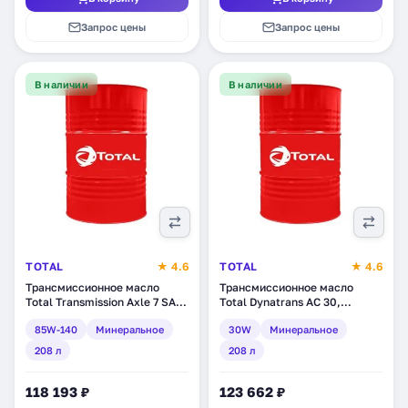
Запрос цены
Запрос цены
В наличии
В наличии
TOTAL
★ 4.6
TOTAL
★ 4.6
Трансмиссионное масло
Трансмиссионное масло
Total Transmission Axle 7 SAE
Total Dynatrans AC 30,
85W-140, минеральное, 208 л
минеральное, 208 л
85W-140
Минеральное
30W
Минеральное
(201291)
(RU154843)
208 л
208 л
118 193 ₽
123 662 ₽