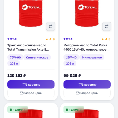
TOTAL
★ 4.9
TOTAL
★ 4.8
Трансмиссионное масло
Моторное масло Total Rubia
Total Transmission Axle 8
4400 15W-40, минеральное,
75W-90, синтетическое, 208
208 л (110411)
75W-90
Синтетическое
15W-40
Минеральное
л (201272)
208 л
208 л
120 153 ₽
99 026 ₽
В корзину
В корзину
Запрос цены
Запрос цены
В наличии
В наличии