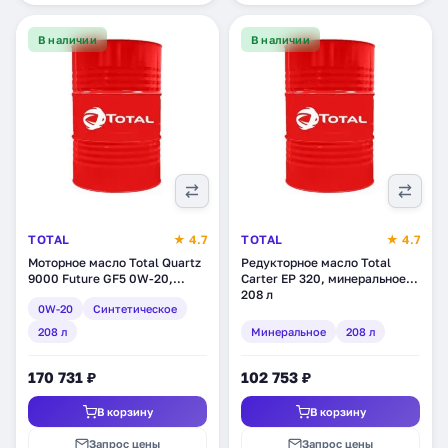
В наличии
В наличии
TOTAL
★ 4.7
TOTAL
★ 4.7
Моторное масло Total Quartz
Редукторное масло Total
9000 Future GF5 0W-20,
Carter EP 320, минеральное,
синтетическое, 208 л
208 л
0W-20
Синтетическое
208 л
Минеральное
208 л
170 731 ₽
102 753 ₽
В корзину
В корзину
Запрос цены
Запрос цены