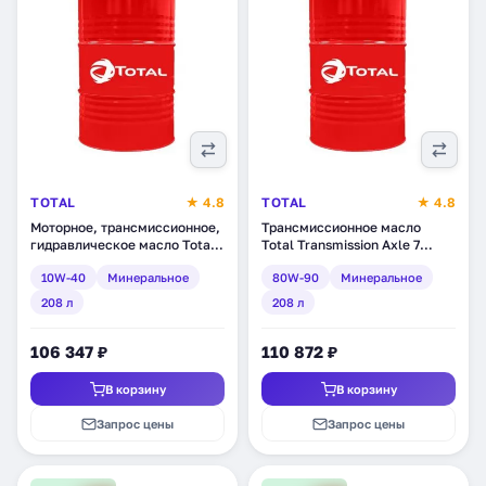
TOTAL
★ 4.8
TOTAL
★ 4.8
Моторное, трансмиссионное,
Трансмиссионное масло
гидравлическое масло Total
Total Transmission Axle 7
TP Max 10W-40,
80W-90, минеральное, 208 л
10W-40
Минеральное
80W-90
Минеральное
минеральное, 208 л
(201286)
(RU148701)
208 л
208 л
106 347 ₽
110 872 ₽
В корзину
В корзину
Запрос цены
Запрос цены