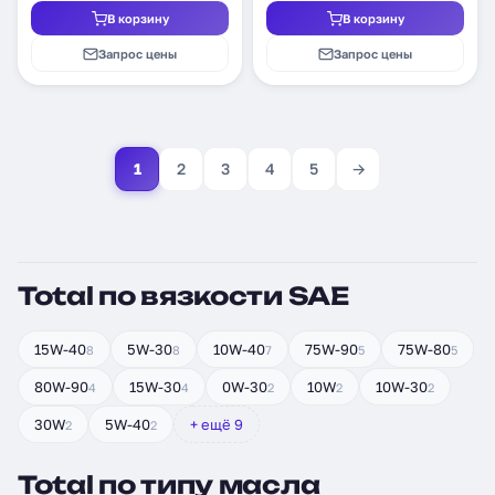
В корзину
В корзину
Запрос цены
Запрос цены
1
2
3
4
5
→
Total по вязкости SAE
15W-40
5W-30
10W-40
75W-90
75W-80
8
8
7
5
5
80W-90
15W-30
0W-30
10W
10W-30
4
4
2
2
2
30W
5W-40
+ ещё 9
2
2
Total по типу масла