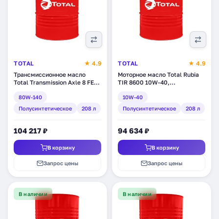
TOTAL
★ 4.9
TOTAL
★ 4.9
Трансмиссионное масло
Моторное масло Total Rubia
Total Transmission Axle 8 FE
TIR 8600 10W-40,
80W-140,
полусинтетическое, 208 л
80W-140
10W-40
полусинтетическое, 208 л
(110800)
(201274)
Полусинтетическое
208 л
Полусинтетическое
208 л
104 217 ₽
94 634 ₽
В корзину
В корзину
Запрос цены
Запрос цены
В наличии
В наличии