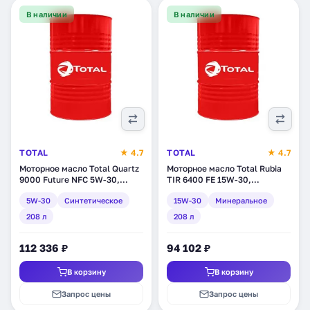
В наличии
В наличии
TOTAL
★ 4.7
TOTAL
★ 4.7
Моторное масло Total Quartz
Моторное масло Total Rubia
9000 Future NFC 5W-30,
TIR 6400 FE 15W-30,
синтетическое, 208 л
минеральное, 208 л (110796)
5W-30
Синтетическое
15W-30
Минеральное
(171838)
208 л
208 л
112 336 ₽
94 102 ₽
В корзину
В корзину
Запрос цены
Запрос цены