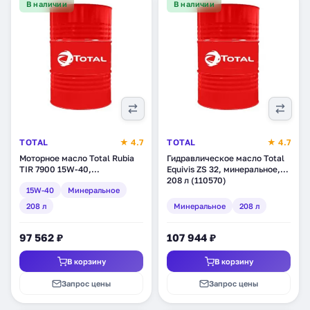
В наличии
В наличии
TOTAL
★ 4.7
TOTAL
★ 4.7
Моторное масло Total Rubia
Гидравлическое масло Total
TIR 7900 15W-40,
Equivis ZS 32, минеральное,
минеральное, 208 л (170294)
208 л (110570)
15W-40
Минеральное
208 л
Минеральное
208 л
97 562 ₽
107 944 ₽
В корзину
В корзину
Запрос цены
Запрос цены