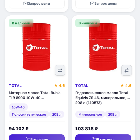
Запрос цены
Запрос цены
В наличии
В наличии
TOTAL
★ 4.6
TOTAL
★ 4.6
Моторное масло Total Rubia
Гидравлическое масло Total
TIR 8900 10W-40,
Equivis ZS 46, минеральное,
полусинтетическое, 208 л
208 л (110573)
10W-40
(150841)
Полусинтетическое
208 л
Минеральное
208 л
94 102 ₽
103 818 ₽
В корзину
В корзину