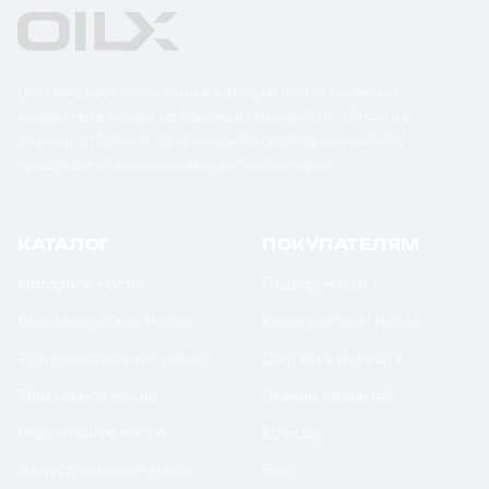
Поставка масел, смазочных материалов и технических
жидкостей в бочках по России и странам СНГ. Оптом и в
розницу от 1 бочки. Оригинальная сертифицированная
продукция от официальных дистрибьюторов.
КАТАЛОГ
ПОКУПАТЕЛЯМ
Моторное масло
Подбор масла
Гидравлическое масло
Калькуляторы масла
Трансмиссионное масло
Доставка и оплата
Тракторное масло
Отзывы клиентов
Редукторное масло
Бренды
Индустриальное масло
Блог