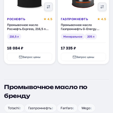
РОСНЕФТЬ
★ 4.5
ГАЗПРОМНЕФТЬ
★ 4.5
Промывочное масло
Промывочное масло
Роснефть Express, 216,5 л
Газпромнефть G-Energy
(3174)
Flushing Oil, минеральное,
216,5 л
Минеральное
205 л
205 л (253990072)
18 084 ₽
17 335 ₽
Запрос цены
Запрос цены
Промывочное масло по
бренду
Totachi
Газпромнефть
Fanfaro
Wego
2
2
1
1