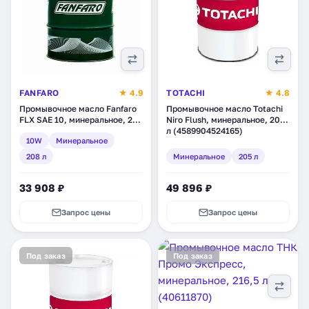
FANFARO
★ 4.9
TOTACHI
★ 4.8
Промывочное масло Fanfaro
Промывочное масло Totachi
FLX SAE 10, минеральное, 208
Niro Flush, минеральное, 205
л (1695-3)
л (4589904524165)
10W
Минеральное
208 л
Минеральное
205 л
33 908 ₽
49 896 ₽
Запрос цены
Запрос цены
Под заказ
Под заказ