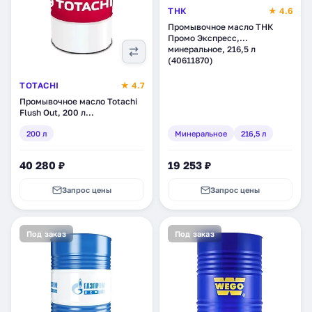
ТНК
★ 4.6
Промывочное масло ТНК
Промо Экспресс,
минеральное, 216,5 л
(40611870)
TOTACHI
★ 4.7
Промывочное масло Totachi
Flush Out, 200 л
(4562374698369)
200 л
Минеральное
216,5 л
40 280 ₽
19 253 ₽
Запрос цены
Запрос цены
Под заказ
Под заказ