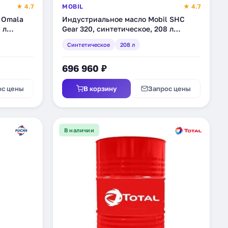
★ 4.7
MOBIL
★ 4.7
 Omala
Индустриальное масло Mobil SHC
 л
Gear 320, синтетическое, 208 л
(151663)
Синтетическое
208 л
696 960 ₽
ос цены
В корзину
Запрос цены
В наличии