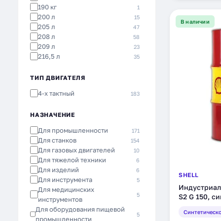
SRS
1
190 кг
1
Zic
200 л
1
15
В наличии
205 л
47
208 л
58
209 л
23
216,5 л
35
ТИП ДВИГАТЕЛЯ
4-х тактный
183
НАЗНАЧЕНИЕ
Для промышленности
171
Для станков
154
Для газовых двигателей
10
Для тяжелой техники
6
Для изделий
6
SHELL
Для инструмента
5
Индустриал
Для медицинских
5
S2 G 150, с
инструментов
(550031632)
Для оборудования пищевой
Синтетическ
5
промышленности