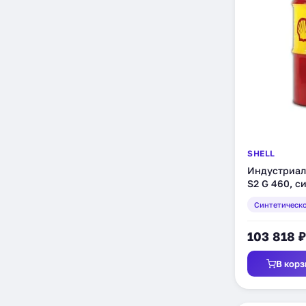
GE GEK 46506-D
1
GEC Alstom NBA P 50001
1
GM 4653M
1
GUEHRING
1
DIN 57370 1
1
MAN 3271-2
1
HEIDELBERGER
DRUCKMASCHINEN
1
AKTIENGESELLSCHAFT
AGMA 9005-EO2
1
ISO 12925-1
1
ISO 4925
1
SHELL
JIS K2213 Type2
1
Индустриал
DIN 51524-2 HLP
1
S2 G 460, с
KRUPP POLYSIUS
1
(550031760)
Синтетическ
LAESIS BUCHER
1
LIEBHERR
1
MAN 3271-1
103 818 ₽
1
В корз