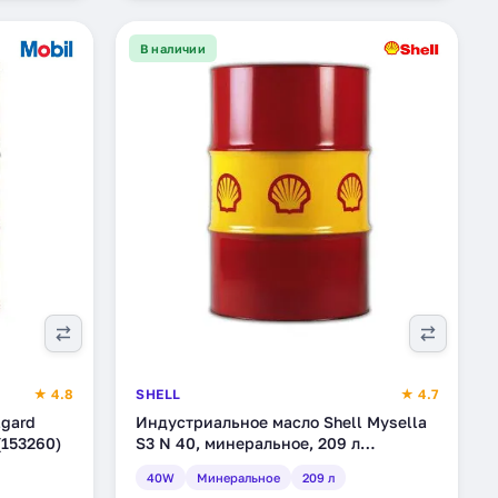
В наличии
★ 4.8
SHELL
★ 4.7
lgard
Индустриальное масло Shell Mysella
(153260)
S3 N 40, минеральное, 209 л
(550035930)
40W
Минеральное
209 л