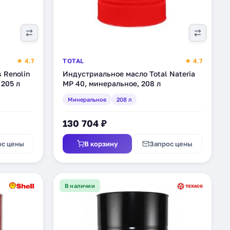
★ 4.7
TOTAL
★ 4.7
 Renolin
Индустриальное масло Total Nateria
 205 л
MP 40, минеральное, 208 л
Минеральное
208 л
130 704 ₽
ос цены
В корзину
Запрос цены
В наличии