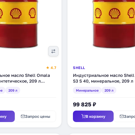
★ 4.7
SHELL
ьное масло Shell Omala
Индустриальное масло Shell
интетическое, 209 л
S3 S 40, минеральное, 209 л
ое
209 л
Минеральное
209 л
99 825 ₽
ину
Запрос цены
В корзину
Запр