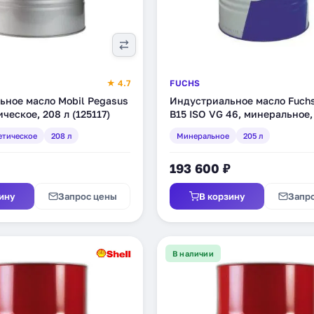
★ 4.7
FUCHS
ьное масло Mobil Pegasus
Индустриальное масло Fuchs
ческое, 208 л (125117)
B15 ISO VG 46, минеральное,
етическое
208 л
Минеральное
205 л
193 600 ₽
ину
Запрос цены
В корзину
Запр
В наличии