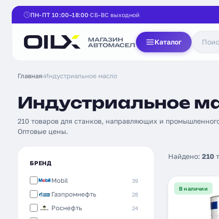
ПН-ПТ 10:00–18:00
СБ-ВС выходной
Каталог
Главная
›
Индустриальное масло
Индустриальное ма
210 товаров для станков, направляющих и промышленного о
Оптовые цены.
Найдено:
210
т
БРЕНД
Mobil
39
В наличии
Газпромнефть
28
Роснефть
24