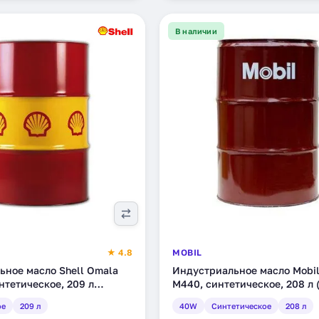
В наличии
★ 4.8
MOBIL
ьное масло Shell Omala
Индустриальное масло Mobi
интетическое, 209 л
M440, синтетическое, 208 л 
ое
209 л
40W
Синтетическое
208 л