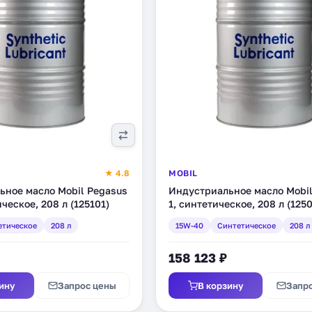
★ 4.8
MOBIL
ьное масло Mobil Pegasus
Индустриальное масло Mobil
ческое, 208 л (125101)
1, синтетическое, 208 л (125
етическое
208 л
15W-40
Синтетическое
208 л
158 123 ₽
ину
Запрос цены
В корзину
Запр