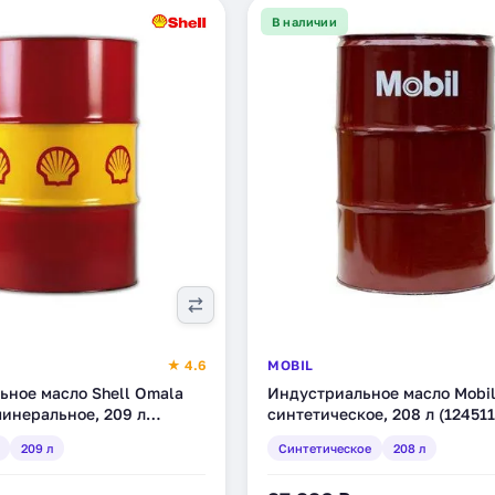
В наличии
★ 4.6
MOBIL
ьное масло Shell Omala
Индустриальное масло Mobil
минеральное, 209 л
синтетическое, 208 л (124511
209 л
Синтетическое
208 л