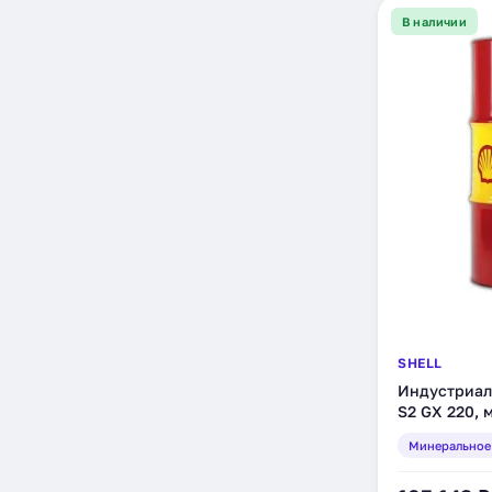
В наличии
SHELL
Индустриал
S2 GX 220, 
(550041723)
Минеральное