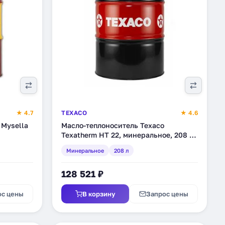
★ 4.7
TEXACO
★ 4.6
 Mysella
Масло-теплоноситель Texaco
Texatherm HT 22, минеральное, 208 л
(829993DEE)
Минеральное
208 л
128 521 ₽
ос цены
В корзину
Запрос цены