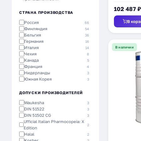
Для трансформаторов
3
102 487 ₽
Для легковых автомобилей
2
СТРАНА ПРОИЗВОДСТВА
Для МКПП
2
В корз
Россия
66
Для микроавтобусов
1
Финляндия
54
Для турбин
1
Бельгия
36
Для редукторов
1
Германия
16
Для легких грузовиков
1
Италия
В наличии
14
Для двигателя
1
Чехия
8
Для грузовых автомобилей
1
Канада
5
Для гидравлических систем
1
Франция
4
Нидерланды
3
Южная Корея
3
Корея
1
ДОПУСКИ ПРОИЗВОДИТЕЛЕЙ
Waukesha
3
DIN 51522
3
DIN 51502 CG
3
Ufficial Italian Pharmocopeia: X
2
Edition
Halal
2
Kosher
2