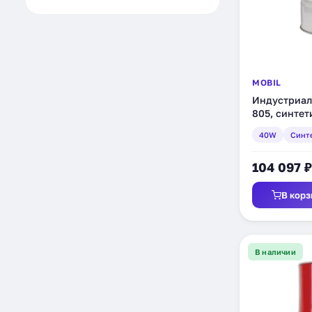
DB DBL 7760
1
SAE J1703
1
SCANIA NUTZFAHRZEUGE
1
SENNEBOGEN
1
Siemens Flender T7300
1
Siemens PD-55125Z3
1
MOBIL
MB 226.9
1
Индустриал
Siemens TUN 901293
1
805, синтети
SMAG
1
CUNA NC 956 DOT4
1
40W
Синт
Cincinnati Milacron
1
Cincinnati Machine P-77
1
104 097 ₽
BMW QV 34001
1
BARMAG WERKNORM
1
В корз
Alstom Power
1
HATLAPA UETERSENER
1
MASCHINENFABRIK
FMVSS 116 DOT 3
1
В наличии
FMVSS 116 DOT 4
1
Ford ESEA-M6C-1002A
1
GE GEK 27070
1
GE GEK 28143-A
1