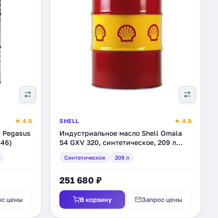
★ 4.8
SHELL
★ 4.8
 Pegasus
Индустриальное масло Shell Omala
046)
S4 GXV 320, синтетическое, 209 л
(550047087)
Синтетическое
209 л
251 680 ₽
ос цены
В корзину
Запрос цены