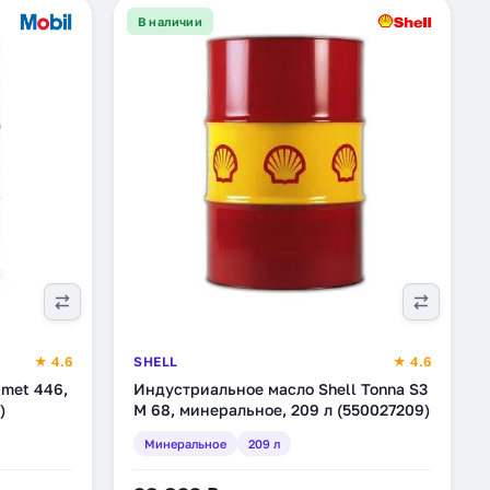
В наличии
★ 4.6
SHELL
★ 4.6
met 446,
Индустриальное масло Shell Tonna S3
)
M 68, минеральное, 209 л (550027209)
Минеральное
209 л