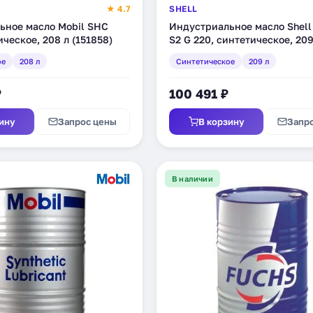
★ 4.7
SHELL
ьное масло Mobil SHC
Индустриальное масло Shell
ическое, 208 л (151858)
S2 G 220, синтетическое, 209
(550031720)
ое
208 л
Синтетическое
209 л
₽
100 491 ₽
ину
Запрос цены
В корзину
Запр
В наличии