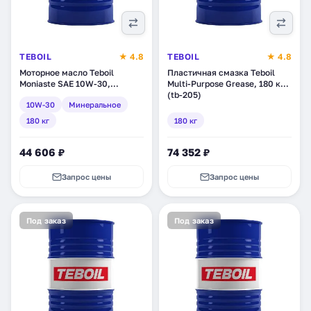
TEBOIL
★ 4.8
TEBOIL
★ 4.8
Моторное масло Teboil
Пластичная смазка Teboil
Moniaste SAE 10W-30,
Multi-Purpose Grease, 180 кг
минеральное, 180 кг (tb-182)
(tb-205)
10W-30
Минеральное
180 кг
180 кг
44 606 ₽
74 352 ₽
Запрос цены
Запрос цены
Под заказ
Под заказ