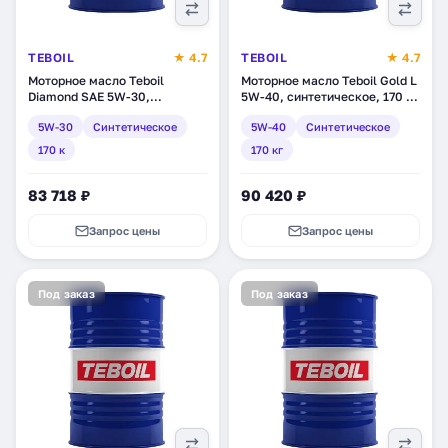
TEBOIL
★ 4.7
TEBOIL
★ 4.7
Моторное масло Teboil
Моторное масло Teboil Gold L
Diamond SAE 5W-30,
5W-40, синтетическое, 170 кг
синтетическое, 170 к (tb-49)
(3453943)
5W-30
Синтетическое
5W-40
Синтетическое
170 к
170 кг
83 718 ₽
90 420 ₽
Запрос цены
Запрос цены
Под заказ
Под заказ