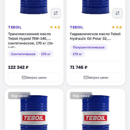
TEBOIL
★ 4.8
TEBOIL
★ 4.8
Трансмиссионное масло
Гидравлическое масло Teboil
Teboil Hypoid 75W-140,
Hydraulic Oil Polar 32,
синтетическое, 170 кг (tb-
полусинтетическое, 170 кг
Полусинтетическое
145)
(tb-137)
Синтетическое
170 кг
170 кг
122 342 ₽
71 746 ₽
Запрос цены
Запрос цены
Под заказ
Под заказ