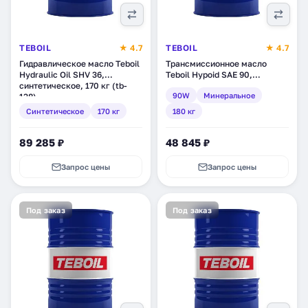
TEBOIL
★ 4.7
TEBOIL
★ 4.7
Гидравлическое масло Teboil
Трансмиссионное масло
Hydraulic Oil SHV 36,
Teboil Hypoid SAE 90,
синтетическое, 170 кг (tb-
минеральное, 180 кг (tb-155)
90W
Минеральное
138)
Синтетическое
170 кг
180 кг
89 285 ₽
48 845 ₽
Запрос цены
Запрос цены
Под заказ
Под заказ