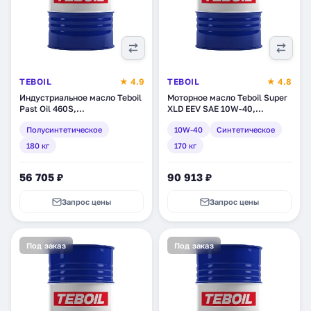
TEBOIL
★ 4.9
TEBOIL
★ 4.8
Индустриальное масло Teboil
Моторное масло Teboil Super
Past Oil 460S,
XLD EEV SAE 10W-40,
полусинтетическое, 180 кг
синтетическое, 170 кг (tb-
Полусинтетическое
10W-40
Синтетическое
(tb-219)
302)
180 кг
170 кг
56 705 ₽
90 913 ₽
Запрос цены
Запрос цены
Под заказ
Под заказ