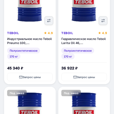
TEBOIL
★ 4.9
TEBOIL
★ 4.9
Индустриальное масло Teboil
Гидравлическое масло Teboil
Pneumo 100,
Larita Oil 46,
полусинтетическое, 170 кг
полусинтетическое, 170 кг
Полусинтетическое
Полусинтетическое
(tb-222)
(tb-176)
170 кг
170 кг
45 340 ₽
36 922 ₽
Запрос цены
Запрос цены
Под заказ
Под заказ