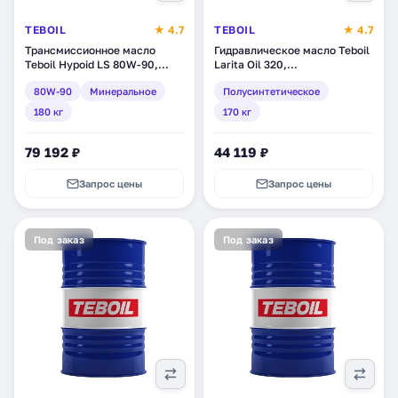
TEBOIL
★ 4.7
TEBOIL
★ 4.7
Трансмиссионное масло
Гидравлическое масло Teboil
Teboil Hypoid LS 80W-90,
Larita Oil 320,
минеральное, 180 кг (tb-142)
полусинтетическое, 170 кг
80W-90
Минеральное
Полусинтетическое
(tb-173)
180 кг
170 кг
79 192 ₽
44 119 ₽
Запрос цены
Запрос цены
Под заказ
Под заказ