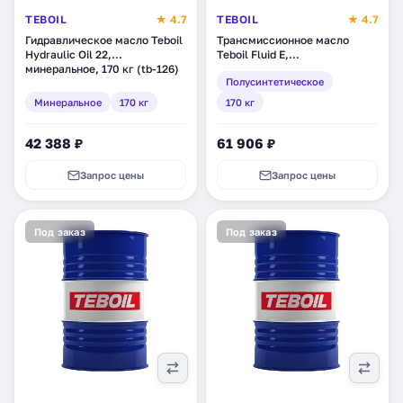
TEBOIL
★ 4.7
TEBOIL
★ 4.7
Гидравлическое масло Teboil
Трансмиссионное масло
Hydraulic Oil 22,
Teboil Fluid E,
минеральное, 170 кг (tb-126)
полусинтетическое, 170 кг
Полусинтетическое
(tb-65)
Минеральное
170 кг
170 кг
42 388 ₽
61 906 ₽
Запрос цены
Запрос цены
Под заказ
Под заказ