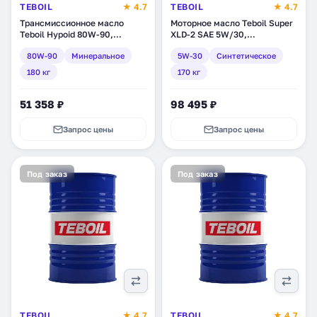
TEBOIL
★ 4.7
TEBOIL
★ 4.7
Трансмиссионное масло
Моторное масло Teboil Super
Teboil Hypoid 80W-90,
XLD-2 SAE 5W/30,
минеральное, 180 кг (tb-152)
синтетическое, 170 кг (tb-
80W-90
Минеральное
5W-30
Синтетическое
306)
180 кг
170 кг
51 358 ₽
98 495 ₽
Запрос цены
Запрос цены
Под заказ
Под заказ
TEBOIL
★ 4.7
TEBOIL
★ 4.7