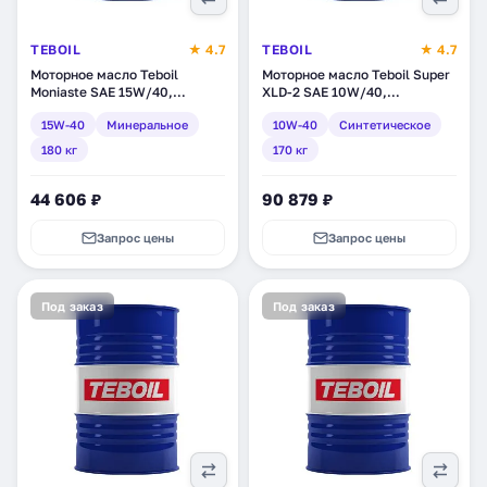
TEBOIL
★ 4.7
TEBOIL
★ 4.7
Моторное масло Teboil
Моторное масло Teboil Super
Moniaste SAE 15W/40,
XLD-2 SAE 10W/40,
минеральное, 180 кг (tb-185)
синтетическое, 170 кг (tb-
15W-40
Минеральное
10W-40
Синтетическое
304)
180 кг
170 кг
44 606 ₽
90 879 ₽
Запрос цены
Запрос цены
Под заказ
Под заказ