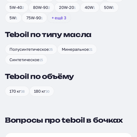
5W-40
80W-90
20W-20
40W
50W
2
2
1
1
1
5W
75W-90
+ ещё 3
1
1
Teboil по типу масла
Полусинтетическое
Минеральное
25
21
Синтетическое
15
Teboil по объёму
170 кг
180 кг
38
30
Вопросы про teboil в бочках