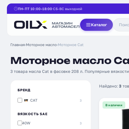
ПН-ПТ 10:00–18:00
СБ-ВС выходной
Каталог
Главная
›
Моторное масло
›
Моторное Cat
Моторное масло Ca
3 товара масла Cat в фасовке 208 л. Популярные вязкости
Найдено:
3
тов
БРЕНД
CAT
3
В наличии
ВЯЗКОСТЬ SAE
40W
3