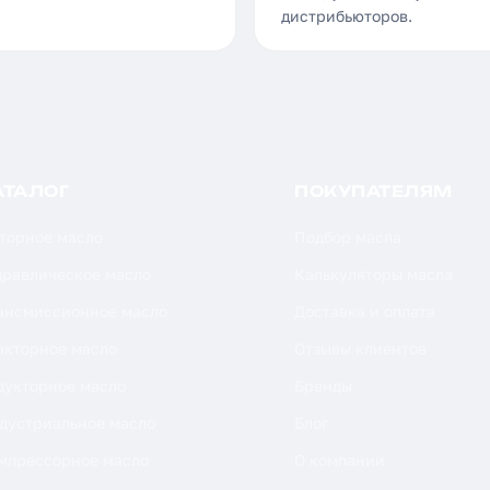
дистрибьюторов.
АТАЛОГ
ПОКУПАТЕЛЯМ
торное масло
Подбор масла
дравлическое масло
Калькуляторы масла
ансмиссионное масло
Доставка и оплата
акторное масло
Отзывы клиентов
дукторное масло
Бренды
дустриальное масло
Блог
мпрессорное масло
О компании