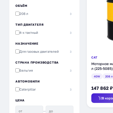
ОБЪЁМ
208 л
3
ТИП ДВИГАТЕЛЯ
4-х тактный
3
НАЗНАЧЕНИЕ
Для газовых двигателей
3
CAT
СТРАНА ПРОИЗВОДСТВА
Моторное м
л (225-5085)
Бельгия
3
40W
208 л
АВТОМОБИЛИ
147 862 ₽
Caterpillar
3
В корз
ЦЕНА
—