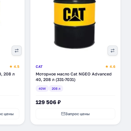
★ 4.5
CAT
★ 4.6
, 208 л
Моторное масло Cat NGEO Advanced
40, 208 л (331-7031)
40W
208 л
129 506 ₽
ос цены
Запрос цены