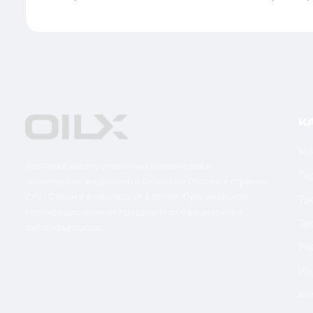
К
Мо
Поставка масел, смазочных материалов и
Ги
технических жидкостей в бочках по России и странам
СНГ. Оптом и в розницу от 1 бочки. Оригинальная
Тр
сертифицированная продукция от официальных
Тр
дистрибьюторов.
Ре
Ин
Ко