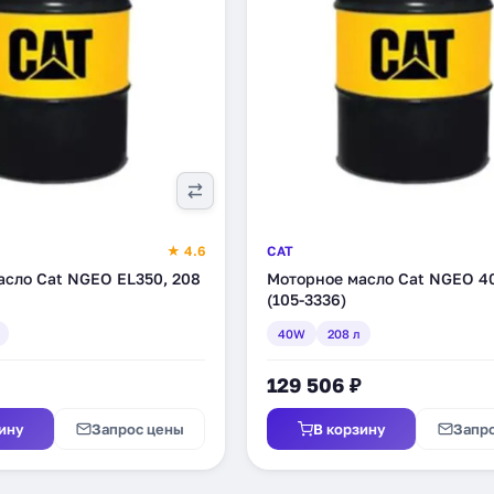
★ 4.6
CAT
асло Cat NGEO EL350, 208
Моторное масло Cat NGEO 40
(105-3336)
40W
208 л
129 506 ₽
ину
Запрос цены
В корзину
Запр