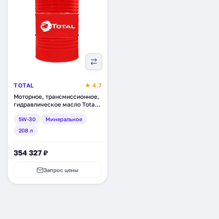
TOTAL
★ 4.7
Моторное, трансмиссионное,
гидравлическое масло Total
TP Star Max FE 10W-30,
5W-30
Минеральное
минеральное, 208 л (157511)
208 л
354 327 ₽
Запрос цены