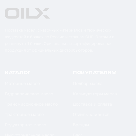
Поставка масел, смазочных материалов и технических
жидкостей в бочках по России и странам СНГ. Оптом и в
розницу от 1 бочки. Оригинальная сертифицированная
продукция от официальных дистрибьюторов.
КАТАЛОГ
ПОКУПАТЕЛЯМ
Моторное масло
Подбор масла
Гидравлическое масло
Калькуляторы масла
Трансмиссионное масло
Доставка и оплата
Тракторное масло
Отзывы клиентов
Редукторное масло
Бренды
Индустриальное масло
Блог