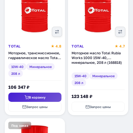
TOTAL
★ 4.8
TOTAL
★ 4.7
Моторное, трансмиссионное,
Моторное масло Total Rubia
гидравлическое масло Total
Works 1000 15W-40,
TP Max 10W-40,
минеральное, 208 л (168818)
10W-40
Минеральное
минеральное, 208 л
(RU148701)
208 л
15W-40
Минеральное
208 л
106 347 ₽
123 148 ₽
В корзину
Запрос цены
Запрос цены
Под заказ