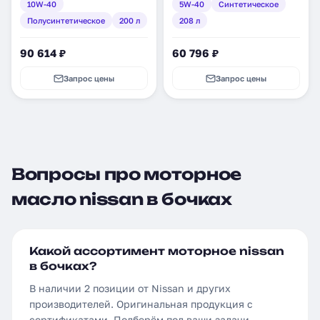
10W-40
5W-40
Синтетическое
(KLALB-10420)
(KE90090072VA)
Полусинтетическое
200 л
208 л
90 614 ₽
60 796 ₽
Запрос цены
Запрос цены
Вопросы про моторное
масло nissan в бочках
Какой ассортимент моторное nissan
в бочках?
В наличии 2 позиции от Nissan и других
производителей. Оригинальная продукция с
сертификатами. Подберём под ваши задачи.