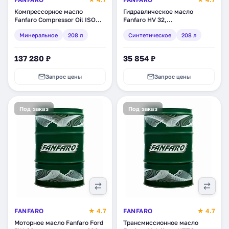
Компрессорное масло
Гидравлическое масло
Fanfaro Compressor Oil ISO
Fanfaro HV 32,
220, минеральное, 208 л
синтетическое, 208 л (1710-2)
Минеральное
208 л
Синтетическое
208 л
(1728-1)
137 280 ₽
35 854 ₽
Запрос цены
Запрос цены
Под заказ
Под заказ
FANFARO
★ 4.7
FANFARO
★ 4.7
Моторное масло Fanfaro Ford
Трансмиссионное масло