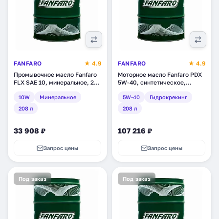
FANFARO
★ 4.9
FANFARO
★ 4.9
Промывочное масло Fanfaro
Моторное масло Fanfaro PDX
FLX SAE 10, минеральное, 208
5W-40, синтетическое,
л (1695-3)
гидрокрекинг, 208 л (1703-4)
10W
Минеральное
5W-40
Гидрокрекинг
208 л
208 л
33 908 ₽
107 216 ₽
Запрос цены
Запрос цены
Под заказ
Под заказ