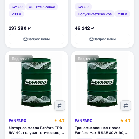
208 л (17015)
208 л (17023)
5W-30
Синтетическое
5W-30
208 л
Полусинтетическое
208 л
137 280 ₽
46 142 ₽
Запрос цены
Запрос цены
Под заказ
Под заказ
FANFARO
★ 4.7
FANFARO
★ 4.7
Моторное масло Fanfaro TRD
Трансмиссионное масло
5W-40, полусинтетическое,
Fanfaro Max 5 SAE 80W-90,
208 л (1669-3)
минеральное, 208 л (1684-4)