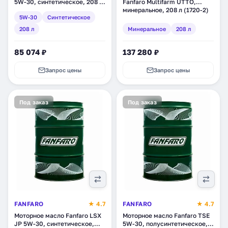
5W-30, синтетическое, 208 л
Fanfaro Multifarm UTTO,
(1743-1)
минеральное, 208 л (1720-2)
5W-30
Синтетическое
208 л
Минеральное
208 л
85 074 ₽
137 280 ₽
Запрос цены
Запрос цены
Под заказ
Под заказ
FANFARO
★ 4.7
FANFARO
★ 4.7
Моторное масло Fanfaro LSX
Моторное масло Fanfaro TSE
JP 5W-30, синтетическое,
5W-30, полусинтетическое,