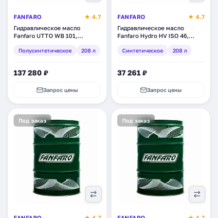
FANFARO
★ 4.7
FANFARO
★ 4.7
Гидравлическое масло
Гидравлическое масло
Fanfaro UTTO WB 101,
Fanfaro Hydro HV ISO 46,
полусинтетическое, 208 л
синтетическое, 208 л (1711-2)
Полусинтетическое
208 л
Синтетическое
208 л
(1721-2)
137 280 ₽
37 261 ₽
Запрос цены
Запрос цены
Под заказ
Под заказ
FANFARO
★ 4.7
FANFARO
★ 4.7