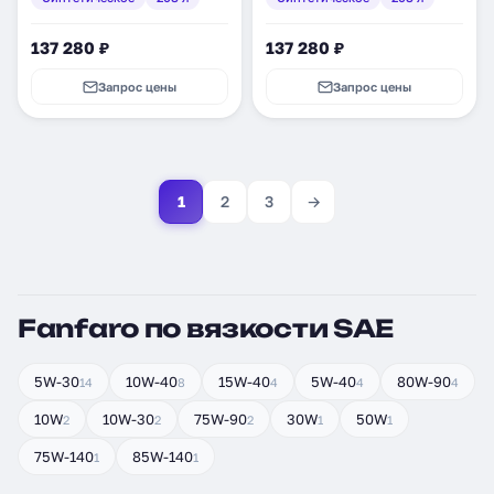
137 280 ₽
137 280 ₽
Запрос цены
Запрос цены
1
2
3
→
Fanfaro по вязкости SAE
5W-30
10W-40
15W-40
5W-40
80W-90
14
8
4
4
4
10W
10W-30
75W-90
30W
50W
2
2
2
1
1
75W-140
85W-140
1
1