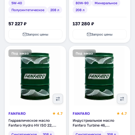
5W-40
80W-90
Минеральное
Полусинтетическое
208 л
208 л
57 227 ₽
137 280 ₽
Запрос цены
Запрос цены
Под заказ
Под заказ
FANFARO
★ 4.7
FANFARO
★ 4.7
Гидравлическое масло
Индустриальное масло
Fanfaro Hydro HV ISO 22,
Fanfaro Turbine 46,
синтетическое, 208 л (1708-
синтетическое, 208 л (1716-2)
Синтетическое
208 л
Синтетическое
208 л
2)