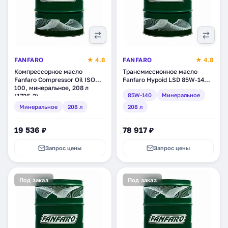
FANFARO
★ 4.8
FANFARO
★ 4.8
Компрессорное масло
Трансмиссионное масло
Fanfaro Compressor Oil ISO
Fanfaro Hypoid LSD 85W-140
100, минеральное, 208 л
GL-5, минеральное, 208 л
85W-140
Минеральное
(1726-2)
(1688-4)
Минеральное
208 л
208 л
19 536 ₽
78 917 ₽
Запрос цены
Запрос цены
Под заказ
Под заказ