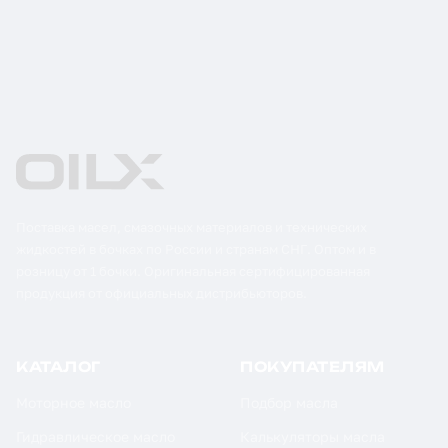
Поставка масел, смазочных материалов и технических
жидкостей в бочках по России и странам СНГ. Оптом и в
розницу от 1 бочки. Оригинальная сертифицированная
продукция от официальных дистрибьюторов.
КАТАЛОГ
ПОКУПАТЕЛЯМ
Моторное масло
Подбор масла
Гидравлическое масло
Калькуляторы масла