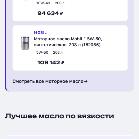
(110800)
10W-40
208 л
94 634 ₽
MOBIL
Моторное масло Mobil 1 5W-50,
синтетическое, 208 л (152086)
5W-50
208 л
109 142 ₽
Смотреть все моторное масло
→
Лучшее масло по вязкости