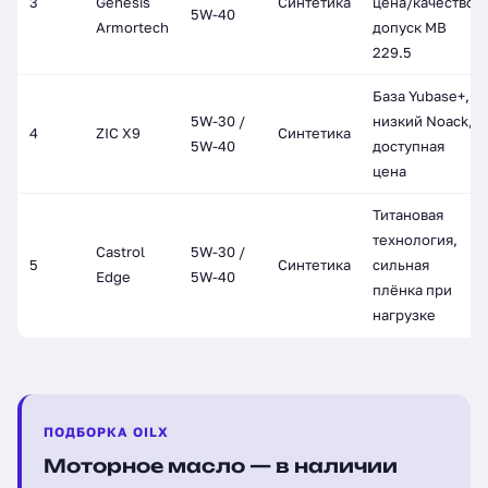
3
Genesis
Синтетика
цена/качество,
5W-40
Armortech
допуск MB
229.5
База Yubase+,
5W-30 /
низкий Noack,
4
ZIC X9
Синтетика
5W-40
доступная
цена
Титановая
технология,
Castrol
5W-30 /
5
Синтетика
сильная
Edge
5W-40
плёнка при
нагрузке
ПОДБОРКА OILX
Моторное масло — в наличии