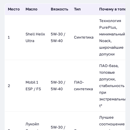
Место
Масло
Вязкость
Тип
Почему в топе
Технология
PurePlus,
Shell Helix
5W-30 /
минимальный
1
Синтетика
Ultra
5W-40
Noack,
широчайшие
допуски
ПАО-база,
топовые
допуски,
Mobil 1
5W-30 /
ПАО-
2
стабильность
ESP / FS
5W-40
синтетика
при
экстремальных
t°
Лучшее
Лукойл
соотношение
5W-30 /