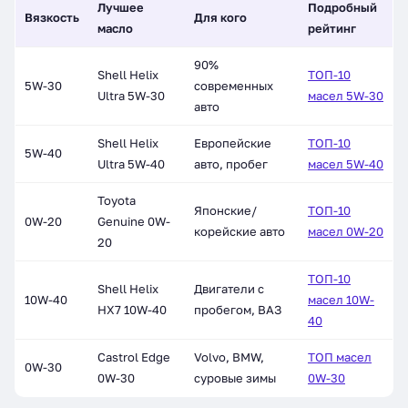
Лучшее
Подробный
Вязкость
Для кого
масло
рейтинг
90%
Shell Helix
ТОП-10
5W-30
современных
Ultra 5W-30
масел 5W-30
авто
Shell Helix
Европейские
ТОП-10
5W-40
Ultra 5W-40
авто, пробег
масел 5W-40
Toyota
Японские/
ТОП-10
0W-20
Genuine 0W-
корейские авто
масел 0W-20
20
ТОП-10
Shell Helix
Двигатели с
10W-40
масел 10W-
HX7 10W-40
пробегом, ВАЗ
40
Castrol Edge
Volvo, BMW,
ТОП масел
0W-30
0W-30
суровые зимы
0W-30