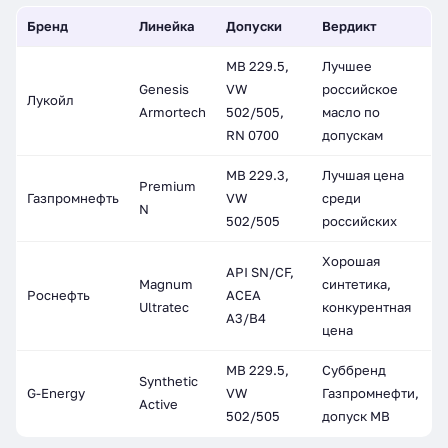
Бренд
Линейка
Допуски
Вердикт
MB 229.5,
Лучшее
Genesis
VW
российское
Лукойл
Armortech
502/505,
масло по
RN 0700
допускам
MB 229.3,
Лучшая цена
Premium
Газпромнефть
VW
среди
N
502/505
российских
Хорошая
API SN/CF,
Magnum
синтетика,
Роснефть
ACEA
Ultratec
конкурентная
A3/B4
цена
MB 229.5,
Суббренд
Synthetic
G-Energy
VW
Газпромнефти,
Active
502/505
допуск MB