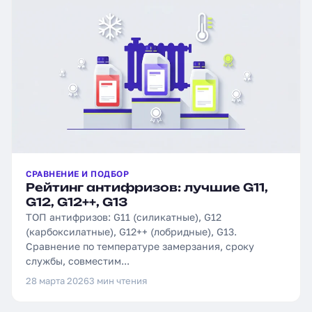
СРАВНЕНИЕ И ПОДБОР
Рейтинг антифризов: лучшие G11,
G12, G12++, G13
ТОП антифризов: G11 (силикатные), G12
(карбоксилатные), G12++ (лобридные), G13.
Сравнение по температуре замерзания, сроку
службы, совместим...
28 марта 2026
3 мин чтения