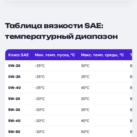
Таблица вязкости SAE:
температурный диапазон
Класс SAE
Мин. темп. пуска, °C
Макс. темп. среды, °C
Тип
0W-20
-35°C
30°C
Все
0W-30
-35°C
35°C
Все
0W-40
-35°C
40°C
Все
5W-20
-30°C
30°C
Все
5W-30
-30°C
35°C
Все
5W-40
-30°C
40°C
Все
5W-50
-30°C
50°C
Все