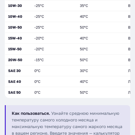
10W-30
-25°C
35°C
Все
10W-40
-25°C
40°C
Все
10W-50
-25°C
50°C
Все
15W-40
-20°C
40°C
Все
15W-50
-20°C
50°C
Все
20W-50
-15°C
50°C
Все
SAE 30
0°C
30°C
Лет
SAE 40
0°C
40°C
Лет
SAE 50
0°C
50°C
Лет
Как пользоваться.
Узнайте среднюю минимальную
температуру самого холодного месяца и
максимальную температуру самого жаркого месяца
в вашем регионе. Введите значения — калькулятор