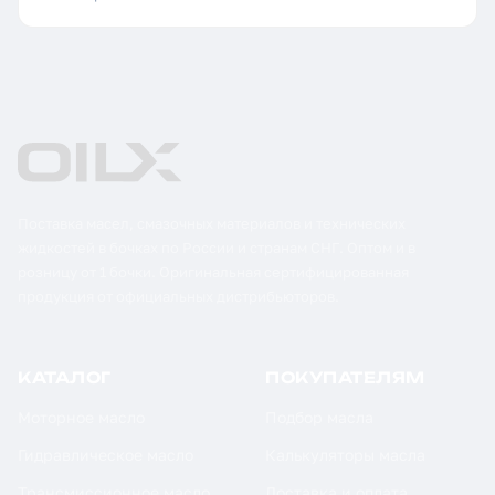
Поставка масел, смазочных материалов и технических
жидкостей в бочках по России и странам СНГ. Оптом и в
розницу от 1 бочки. Оригинальная сертифицированная
продукция от официальных дистрибьюторов.
КАТАЛОГ
ПОКУПАТЕЛЯМ
Моторное масло
Подбор масла
Гидравлическое масло
Калькуляторы масла
Трансмиссионное масло
Доставка и оплата