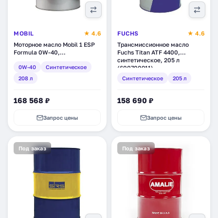
MOBIL
★ 4.6
FUCHS
★ 4.6
Моторное масло Mobil 1 ESP
Трансмиссионное масло
Formula 0W-40,
Fuchs Titan ATF 4400,
синтетическое, 208 л
синтетическое, 205 л
0W-40
Синтетическое
(151493)
(600700911)
208 л
Синтетическое
205 л
168 568 ₽
158 690 ₽
Запрос цены
Запрос цены
Под заказ
Под заказ