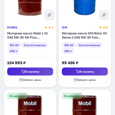
MOBIL
★ 4.7
GM
★ 4.6
Моторное масло Mobil 1 X1
Моторное масло GM Motor Oil
SAE 5W-30 SN Plus,
Dexos 2 SAE 5W-30 Fuel
синтетическое, 208 л
economy, Longlife,
5W-30
Синтетическое
5W-30
Синтетическое
(155049)
синтетическое, 205 л
(1942006)
208 л
205 л
124 993 ₽
95 436 ₽
В корзину
В корзину
Запрос цены
Запрос цены
В наличии
В наличии