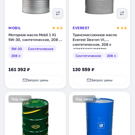
MOBIL
★ 4.6
EVEREST
★ 4.6
Моторное масло Mobil 1 X1
Трансмиссионное масло
5W-30, синтетическое, 208 л
Everest Dexron-VI,
(152102)
синтетическое, 208 л
5W-30
Синтетическое
(FPATF60EV055RD)
208 л
Синтетическое
208 л
161 392 ₽
130 559 ₽
Запрос цены
Запрос цены
Под заказ
Под заказ