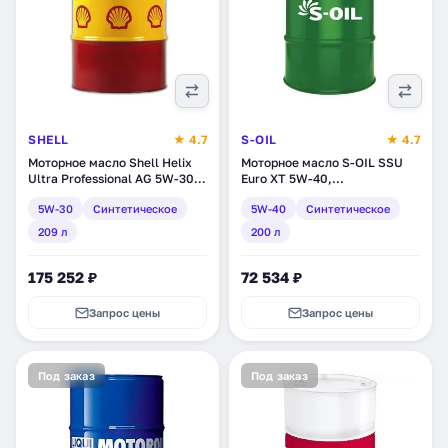
SHELL
★ 4.7
S-OIL
★ 4.7
Моторное масло Shell Helix
Моторное масло S-OIL SSU
Ultra Professional AG 5W-30,
Euro XT 5W-40,
синтетическое, 209 л
синтетическое, 200 л
5W-30
Синтетическое
5W-40
Синтетическое
(550040209)
(DSSU5W40EUR_200)
209 л
200 л
175 252 ₽
72 534 ₽
Запрос цены
Запрос цены
Под заказ
Под заказ