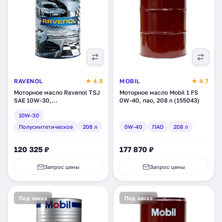
RAVENOL
★ 4.9
MOBIL
★ 4.7
Моторное масло Ravenol TSJ
Моторное масло Mobil 1 FS
SAE 10W-30,
0W-40, пао, 208 л (155043)
полусинтетическое, 208 л
10W-30
(1112106-208)
Полусинтетическое
208 л
0W-40
ПАО
208 л
120 325 ₽
177 870 ₽
Запрос цены
Запрос цены
Под заказ
Под заказ