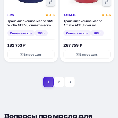
SRS
★ 4.6
AMALIE
★ 4.6
Трансмиссионное масло SRS
Трансмиссионное масло
Wiolin ATF VI, синтетическое,
Amalie ATF Universal
208 л (6768)
Synthetic , синтетическое,
Синтетическое
208 л
Синтетическое
208 л
208 л (160-72863-05)
181 753 ₽
267 759 ₽
Запрос цены
Запрос цены
1
2
→
Вопросы про масла для