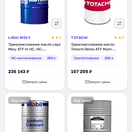
LIQUI MOLY
★ 4.7
TOTACHI
★ 4.7
Трансмиссионное масло Liqui
Трансмиссионное масло
Moly ATF III HC, НС-
Totachi Dento ATF Multi-
синтетическое, 205 л (3972)
Vehicle, синтетическое, 200 л
HC-синтетическое
205 л
Синтетическое
200 л
(4589904528736)
236 143 ₽
107 205 ₽
Запрос цены
Запрос цены
Под заказ
Под заказ