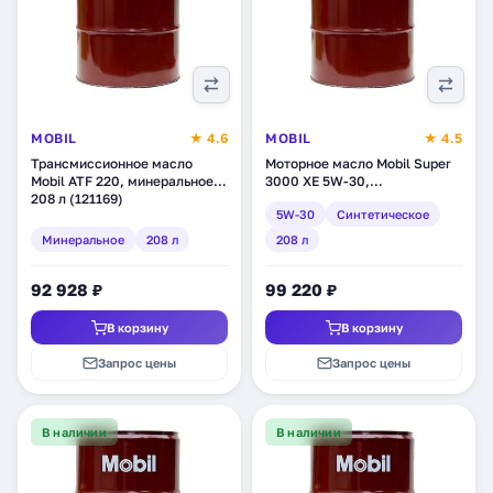
MOBIL
★ 4.6
MOBIL
★ 4.5
Трансмиссионное масло
Моторное масло Mobil Super
Mobil ATF 220, минеральное,
3000 XE 5W-30,
208 л (121169)
синтетическое, 208 л
5W-30
Синтетическое
(150712)
Минеральное
208 л
208 л
92 928 ₽
99 220 ₽
В корзину
В корзину
Запрос цены
Запрос цены
В наличии
В наличии