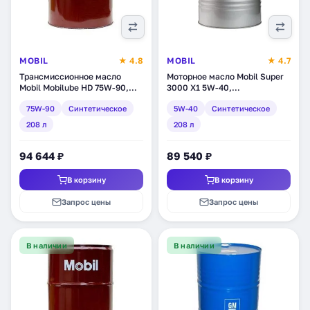
MOBIL
★ 4.8
MOBIL
★ 4.7
Трансмиссионное масло
Моторное масло Mobil Super
Mobil Mobilube HD 75W-90,
3000 X1 5W-40,
синтетическое, 208 л
синтетическое, 208 л
75W-90
Синтетическое
5W-40
Синтетическое
(146422)
(150010)
208 л
208 л
94 644 ₽
89 540 ₽
В корзину
В корзину
Запрос цены
Запрос цены
В наличии
В наличии