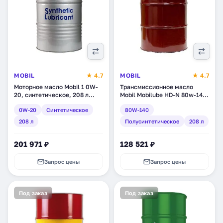
MOBIL
★ 4.7
MOBIL
★ 4.7
Моторное масло Mobil 1 0W-
Трансмиссионное масло
20, синтетическое, 208 л
Mobil Mobilube HD-N 80w-140,
(150690)
полусинтетическое, 208 л
0W-20
Синтетическое
80W-140
(153048)
208 л
Полусинтетическое
208 л
201 971 ₽
128 521 ₽
Запрос цены
Запрос цены
Под заказ
Под заказ