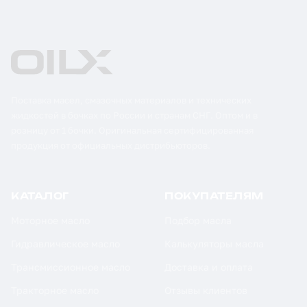
Поставка масел, смазочных материалов и технических
жидкостей в бочках по России и странам СНГ. Оптом и в
розницу от 1 бочки. Оригинальная сертифицированная
продукция от официальных дистрибьюторов.
КАТАЛОГ
ПОКУПАТЕЛЯМ
Моторное масло
Подбор масла
Гидравлическое масло
Калькуляторы масла
Трансмиссионное масло
Доставка и оплата
Тракторное масло
Отзывы клиентов