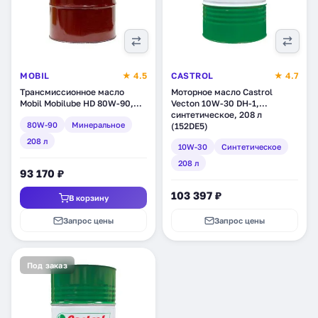
MOBIL
★ 4.5
CASTROL
★ 4.7
Трансмиссионное масло
Моторное масло Castrol
Mobil Mobilube HD 80W-90,
Vecton 10W-30 DH-1,
минеральное, 208 л (123570)
синтетическое, 208 л
80W-90
Минеральное
(152DE5)
208 л
10W-30
Синтетическое
208 л
93 170 ₽
103 397 ₽
В корзину
Запрос цены
Запрос цены
Под заказ