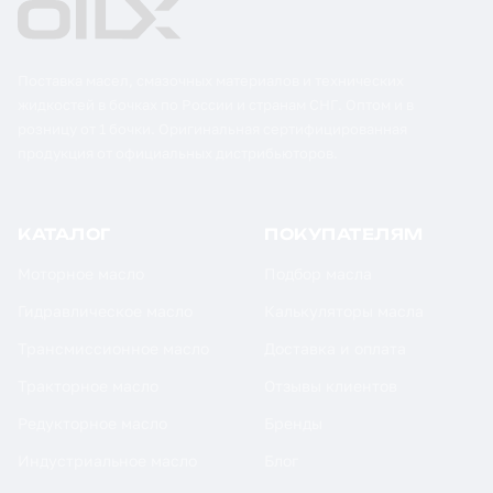
Поставка масел, смазочных материалов и технических
жидкостей в бочках по России и странам СНГ. Оптом и в
розницу от 1 бочки. Оригинальная сертифицированная
продукция от официальных дистрибьюторов.
КАТАЛОГ
ПОКУПАТЕЛЯМ
Моторное масло
Подбор масла
Гидравлическое масло
Калькуляторы масла
Трансмиссионное масло
Доставка и оплата
Тракторное масло
Отзывы клиентов
Редукторное масло
Бренды
Индустриальное масло
Блог