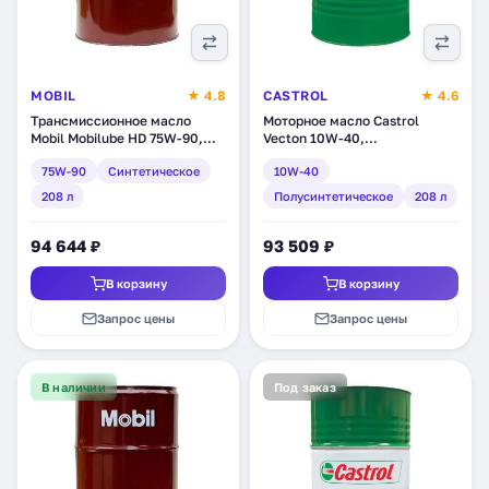
MOBIL
★ 4.8
CASTROL
★ 4.6
Трансмиссионное масло
Моторное масло Castrol
Mobil Mobilube HD 75W-90,
Vecton 10W-40,
синтетическое, 208 л
полусинтетическое, 208 л
75W-90
Синтетическое
10W-40
(146422)
(1532DF)
208 л
Полусинтетическое
208 л
94 644 ₽
93 509 ₽
В корзину
В корзину
Запрос цены
Запрос цены
В наличии
Под заказ