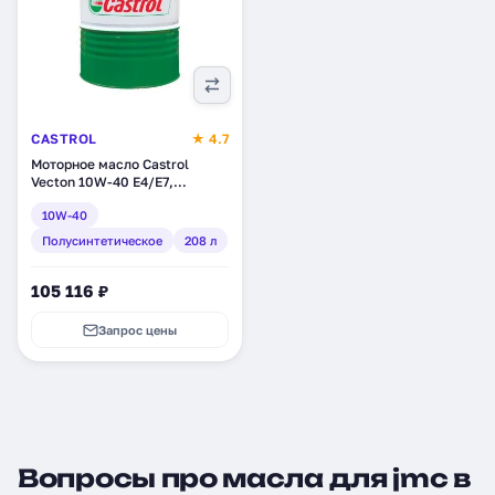
CASTROL
★ 4.7
Моторное масло Castrol
Vecton 10W-40 E4/E7,
полусинтетическое, 208 л
10W-40
(15B698)
Полусинтетическое
208 л
105 116 ₽
Запрос цены
Вопросы про масла для jmc в