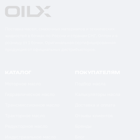
Поставка масел, смазочных материалов и технических
жидкостей в бочках по России и странам СНГ. Оптом и в
розницу от 1 бочки. Оригинальная сертифицированная
продукция от официальных дистрибьюторов.
КАТАЛОГ
ПОКУПАТЕЛЯМ
Моторное масло
Подбор масла
Гидравлическое масло
Калькуляторы масла
Трансмиссионное масло
Доставка и оплата
Тракторное масло
Отзывы клиентов
Редукторное масло
Бренды
Индустриальное масло
Блог