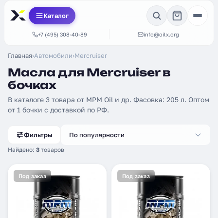
Каталог
+7 (495) 308-40-89
info@oilx.org
Главная
›
Автомобили
›
Mercruiser
Масла для Mercruiser в
бочках
В каталоге 3 товара от MPM Oil и др. Фасовка: 205 л. Оптом
от 1 бочки с доставкой по РФ.
Фильтры
По популярности
Найдено:
3
товаров
Под заказ
Под заказ