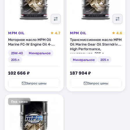
MPM OIL
★ 4.7
MPM OIL
★ 4.6
Моторное масло MPM Oil
Трансмиссионное масло MPM
Marine FC-W Engine Oil 4-
Oil Marine Gear Oil Sterndrive
Stroke Inboard 25W-40,
High Performance,
25W-40
Минеральное
минеральное, 205 л
минеральное, 205 л
(BL022205)
(BL052205)
205 л
Минеральное
205 л
102 666 ₽
187 904 ₽
Запрос цены
Запрос цены
Под заказ