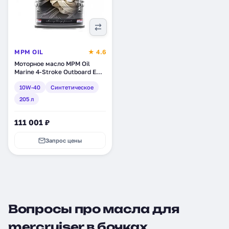
MPM OIL
★ 4.6
Моторное масло MPM Oil
Marine 4-Stroke Outboard EHP
10W-40, синтетическое, 205
10W-40
Синтетическое
л (BL021205)
205 л
111 001 ₽
Запрос цены
Вопросы про масла для
mercruiser в бочках