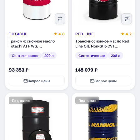
TOTACHI
★ 4.8
RED LINE
★ 4.7
Трансмиссионное масло
Трансмиссионное масло Red
Totachi ATF WS,
Line OIL Non-Slip CVT,
синтетическое, 200 л
синтетическое, 208 л (30808)
Синтетическое
200 л
Синтетическое
208 л
(4562374691322)
93 353 ₽
145 079 ₽
Запрос цены
Запрос цены
Под заказ
Под заказ