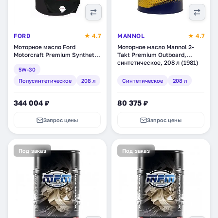
FORD
★ 4.7
MANNOL
★ 4.7
Моторное масло Ford
Моторное масло Mannol 2-
Motorcraft Premium Synthetic
Takt Premium Outboard,
Blend 5W-30,
синтетическое, 208 л (1981)
5W-30
полусинтетическое, 208 л
(XO-5W30-DSP)
Полусинтетическое
208 л
Синтетическое
208 л
344 004 ₽
80 375 ₽
Запрос цены
Запрос цены
Под заказ
Под заказ