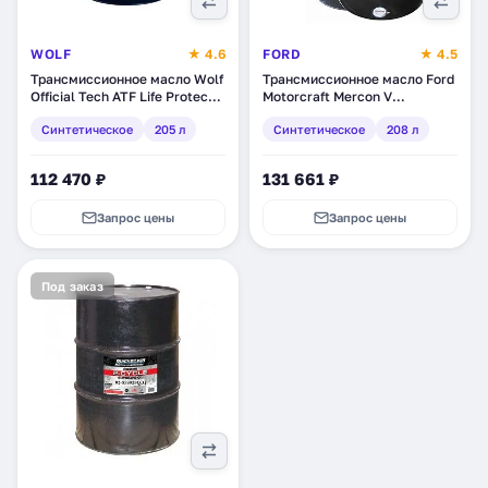
WOLF
★ 4.6
FORD
★ 4.5
Трансмиссионное масло Wolf
Трансмиссионное масло Ford
Official Tech ATF Life Protect
Motorcraft Mercon V
6, синтетическое, 205 л
Automatic Transmission and
Синтетическое
205 л
Синтетическое
208 л
(8305566)
Power Steering Fluid,
синтетическое, 208 л (XT-5-
DMC)
112 470 ₽
131 661 ₽
Запрос цены
Запрос цены
Под заказ