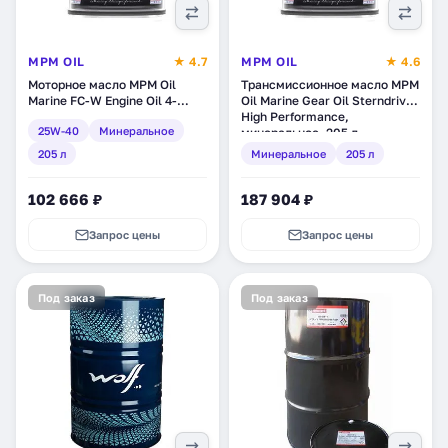
MPM OIL
★ 4.7
MPM OIL
★ 4.6
Моторное масло MPM Oil
Трансмиссионное масло MPM
Marine FC-W Engine Oil 4-
Oil Marine Gear Oil Sterndrive
Stroke Inboard 25W-40,
High Performance,
25W-40
Минеральное
минеральное, 205 л
минеральное, 205 л
(BL022205)
(BL052205)
205 л
Минеральное
205 л
102 666 ₽
187 904 ₽
Запрос цены
Запрос цены
Под заказ
Под заказ