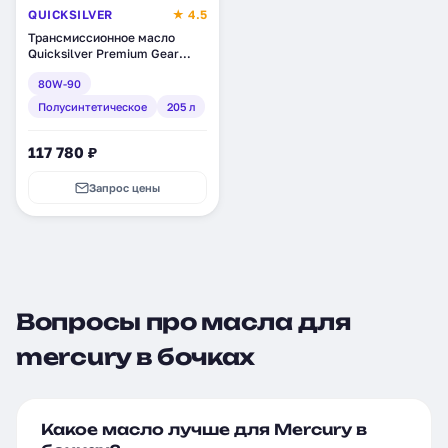
QUICKSILVER
★ 4.5
Трансмиссионное масло
Quicksilver Premium Gear
Lube, полусинтетическое,
80W-90
205 л (92-858007Q01)
Полусинтетическое
205 л
117 780 ₽
Запрос цены
Вопросы про масла для
mercury в бочках
Какое масло лучше для Mercury в