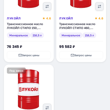
ЛУКОЙЛ
★ 4.6
ЛУКОЙЛ
★ 4.6
Трансмиссионное масло
Трансмиссионное масло
ЛУКОЙЛ СТИЛО 150,
ЛУКОЙЛ СТИЛО 460,
минеральное, 216,5 л
минеральное, 216,5 л (132619)
Минеральное
216,5 л
Минеральное
216,5 л
(132610)
76 345 ₽
95 582 ₽
Запрос цены
Запрос цены
Под заказ