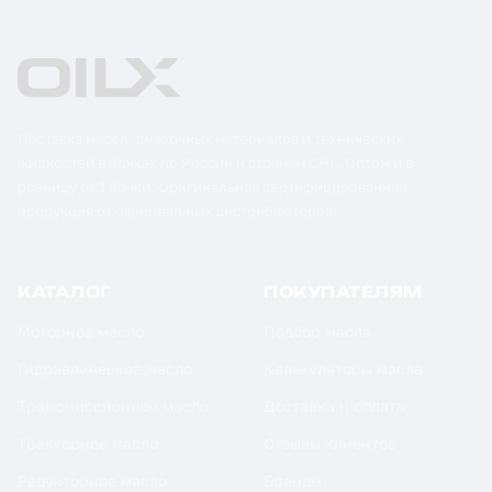
Поставка масел, смазочных материалов и технических
жидкостей в бочках по России и странам СНГ. Оптом и в
розницу от 1 бочки. Оригинальная сертифицированная
продукция от официальных дистрибьюторов.
КАТАЛОГ
ПОКУПАТЕЛЯМ
Моторное масло
Подбор масла
Гидравлическое масло
Калькуляторы масла
Трансмиссионное масло
Доставка и оплата
Тракторное масло
Отзывы клиентов
Редукторное масло
Бренды