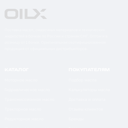
Поставка масел, смазочных материалов и технических
жидкостей в бочках по России и странам СНГ. Оптом и в
розницу от 1 бочки. Оригинальная сертифицированная
продукция от официальных дистрибьюторов.
КАТАЛОГ
ПОКУПАТЕЛЯМ
Моторное масло
Подбор масла
Гидравлическое масло
Калькуляторы масла
Трансмиссионное масло
Доставка и оплата
Тракторное масло
Отзывы клиентов
Редукторное масло
Бренды