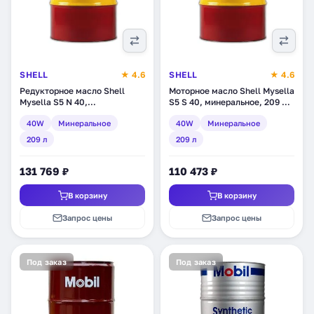
SHELL
★ 4.6
SHELL
★ 4.6
Редукторное масло Shell
Моторное масло Shell Mysella
Mysella S5 N 40,
S5 S 40, минеральное, 209 л
минеральное, 209 л
(550035900)
40W
Минеральное
40W
Минеральное
(550039780)
209 л
209 л
131 769 ₽
110 473 ₽
В корзину
В корзину
Запрос цены
Запрос цены
Под заказ
Под заказ