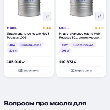
MOBIL
★ 4.6
MOBIL
★ 4.6
Индустриальное масло Mobil
Индустриальное масло Mobil
Pegasus 1005,
Pegasus 801, синтетическое,
синтетическое, 208 л
208 л (127878)
40W
Синтетическое
40W
Синтетическое
(150147)
208 л
208 л
105 016 ₽
110 873 ₽
Запрос цены
Запрос цены
Вопросы про масла для