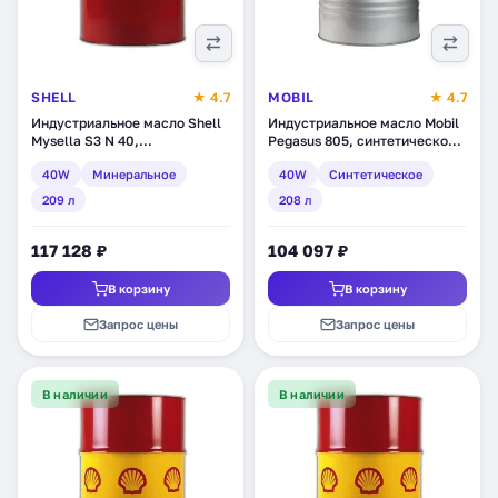
SHELL
★ 4.7
MOBIL
★ 4.7
Индустриальное масло Shell
Индустриальное масло Mobil
Mysella S3 N 40,
Pegasus 805, синтетическое,
минеральное, 209 л
208 л (125117)
40W
Минеральное
40W
Синтетическое
(550035930)
209 л
208 л
117 128 ₽
104 097 ₽
В корзину
В корзину
Запрос цены
Запрос цены
В наличии
В наличии