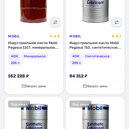
MOBIL
★ 4.8
MOBIL
★ 4.7
Индустриальное масло Mobil
Индустриальное масло Mobil
Pegasus 1107, минеральное,
Pegasus 710, синтетическое,
208 л (153996)
208 л (152946)
40W
Минеральное
40W
Синтетическое
208 л
208 л
162 228 ₽
94 312 ₽
Запрос цены
Запрос цены
Под заказ
Под заказ