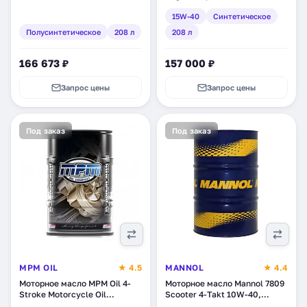
синтетическое, 208 л
15W-40
Синтетическое
(151443)
Полусинтетическое
208 л
208 л
166 673 ₽
157 000 ₽
Запрос цены
Запрос цены
Под заказ
Под заказ
MPM OIL
★ 4.5
MANNOL
★ 4.4
Моторное масло MPM Oil 4-
Моторное масло Mannol 7809
Stroke Motorcycle Oil
Scooter 4-Takt 10W-40,
Premium 5W-40,
синтетическое, 208 л (1961)