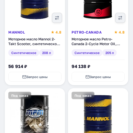
MANNOL
★ 4.8
PETRO-CANADA
★ 4.8
Моторное масло Mannol 2-
Моторное масло Petro-
Takt Scooter, синтетическое,
Canada 2-Cycle Motor Oil,
208 л (1951)
синтетическое, 205 л
Синтетическое
208 л
Синтетическое
205 л
(TWOCYCDRM)
56 914 ₽
94 138 ₽
Запрос цены
Запрос цены
Под заказ
Под заказ