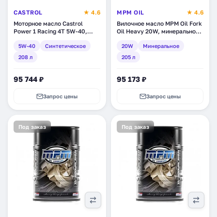
CASTROL
★ 4.6
MPM OIL
★ 4.6
Моторное масло Castrol
Вилочное масло MPM Oil Fork
Power 1 Racing 4T 5W-40,
Oil Heavy 20W, минеральное,
синтетическое, 208 л (56460)
205 л (51205D)
5W-40
Синтетическое
20W
Минеральное
208 л
205 л
95 744 ₽
95 173 ₽
Запрос цены
Запрос цены
Под заказ
Под заказ