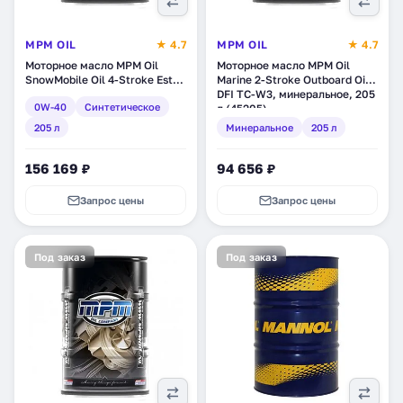
MPM OIL
★ 4.7
MPM OIL
★ 4.7
Моторное масло MPM Oil
Моторное масло MPM Oil
SnowMobile Oil 4-Stroke Ester
Marine 2-Stroke Outboard Oi
Based 0W-40, синтетическое,
DFI TC-W3, минеральное, 205
0W-40
Синтетическое
205 л (SN030305)
л (45205)
205 л
Минеральное
205 л
156 169 ₽
94 656 ₽
Запрос цены
Запрос цены
Под заказ
Под заказ