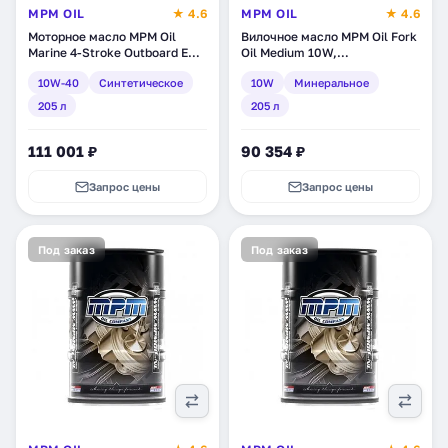
MPM OIL
★ 4.6
MPM OIL
★ 4.6
Моторное масло MPM Oil
Вилочное масло MPM Oil Fork
Marine 4-Stroke Outboard EHP
Oil Medium 10W,
10W-40, синтетическое, 205
минеральное, 205 л (51205B)
10W-40
Синтетическое
10W
Минеральное
л (BL021205)
205 л
205 л
111 001 ₽
90 354 ₽
Запрос цены
Запрос цены
Под заказ
Под заказ