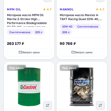
MPM OIL
★ 4.7
MANNOL
★ 4.7
Моторное масло MPM Oil
Моторное масло Mannol 4-
Marine 2-Stroke High
ТАКТ Racing Quad 10W-40,
Performance Biodegradable
синтетическое, 208 л (1971)
10W-40
Синтетическое
Oil TC-W3, синтетическое,
205 л (BL001205BIO)
Синтетическое
205 л
208 л
263 177 ₽
90 766 ₽
Запрос цены
Запрос цены
Под заказ
Под заказ