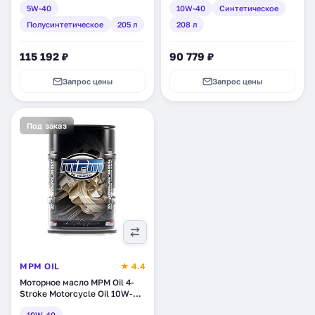
5W-40
10W-40
Синтетическое
полусинтетическое, 205 л
(57205)
Полусинтетическое
205 л
208 л
115 192 ₽
90 779 ₽
Запрос цены
Запрос цены
Под заказ
MPM OIL
★ 4.4
Моторное масло MPM Oil 4-
Stroke Motorcycle Oil 10W-
40, полусинтетическое, 205 л
10W-40