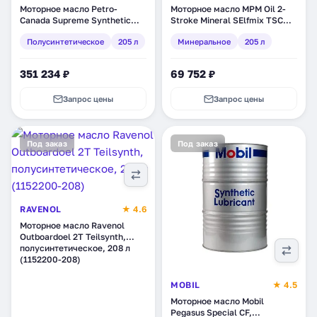
Моторное масло Petro-
Моторное масло MPM Oil 2-
Canada Supreme Synthetic
Stroke Mineral SElfmix TSC
Blend 2-Stroke Small Engine,
3/TC, минеральное, 205 л
Полусинтетическое
205 л
Минеральное
205 л
полусинтетическое, 205 л
(44205)
(TWOSTRDRM)
351 234 ₽
69 752 ₽
Запрос цены
Запрос цены
Под заказ
Под заказ
RAVENOL
★ 4.6
Моторное масло Ravenol
Outboardoel 2T Teilsynth,
полусинтетическое, 208 л
(1152200-208)
MOBIL
★ 4.5
Моторное масло Mobil
Pegasus Special CF,