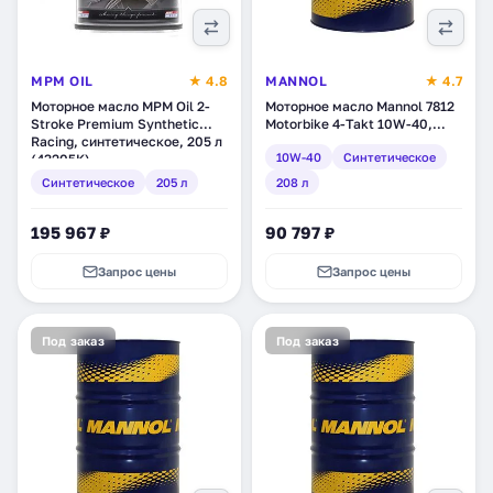
MPM OIL
★ 4.8
MANNOL
★ 4.7
Моторное масло MPM Oil 2-
Моторное масло Mannol 7812
Stroke Premium Synthetic
Motorbike 4-Takt 10W-40,
Racing, синтетическое, 205 л
синтетическое, 208 л (1966)
10W-40
Синтетическое
(43205K)
Синтетическое
205 л
208 л
195 967 ₽
90 797 ₽
Запрос цены
Запрос цены
Под заказ
Под заказ