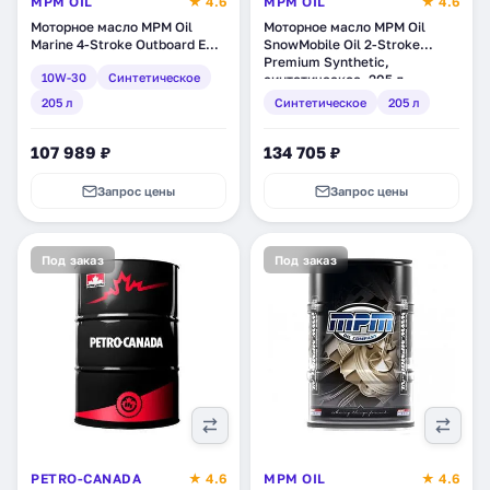
MPM OIL
★ 4.6
MPM OIL
★ 4.6
Моторное масло MPM Oil
Моторное масло MPM Oil
Marine 4-Stroke Outboard EHP
SnowMobile Oil 2-Stroke
10W-30, синтетическое, 205
Premium Synthetic,
10W-30
Синтетическое
л (BL020205)
синтетическое, 205 л
(SN020205)
205 л
Синтетическое
205 л
107 989 ₽
134 705 ₽
Запрос цены
Запрос цены
Под заказ
Под заказ
PETRO-CANADA
★ 4.6
MPM OIL
★ 4.6