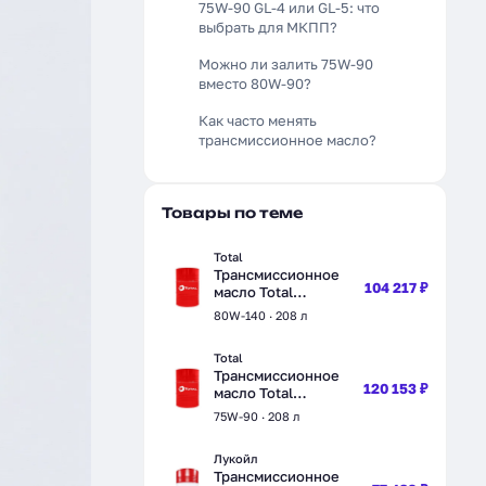
75W-90 GL-4 или GL-5: что
выбрать для МКПП?
Можно ли залить 75W-90
вместо 80W-90?
Как часто менять
трансмиссионное масло?
Товары по теме
Total
Трансмиссионное
104 217 ₽
масло Total
Transmission Axle 8
80W-140 · 208 л
FE 80W-140,
полусинтетическое,
Total
208 л (201274)
Трансмиссионное
120 153 ₽
масло Total
Transmission Axle 8
75W-90 · 208 л
75W-90,
синтетическое, 208
Лукойл
л (201272)
Трансмиссионное