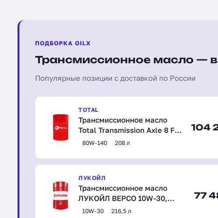
ПОДБОРКА OILX
Трансмиссионное масло — в
Популярные позиции с доставкой по России
TOTAL
Трансмиссионное масло
104 2
Total Transmission Axle 8 FE
80W-140,
80W-140
208 л
полусинтетическое, 208 л
(201274)
ЛУКОЙЛ
Трансмиссионное масло
77 4
ЛУКОЙЛ ВЕРСО 10W-30,
полусинтетическое, 216,5 л
10W-30
216,5 л