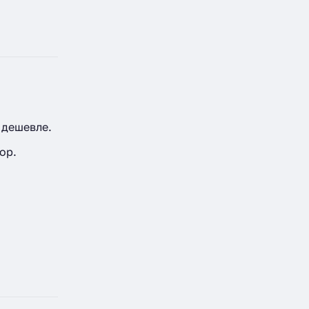
 дешевле.
ор.
а