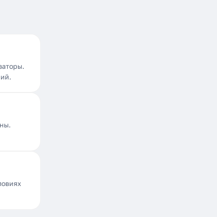
заторы.
ний.
ны.
ловиях