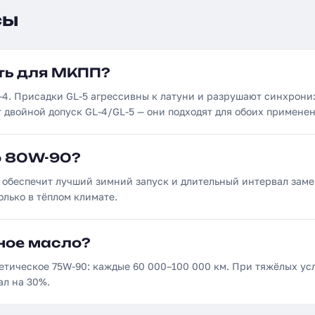
сы
ать для МКПП?
-4. Присадки GL-5 агрессивны к латуни и разрушают синхрони
т двойной допуск GL-4/GL-5 — они подходят для обоих примене
о 80W-90?
90 обеспечит лучший зимний запуск и длительный интервал заме
олько в тёплом климате.
ное масло?
етическое 75W-90: каждые 60 000–100 000 км. При тяжёлых ус
ал на 30%.