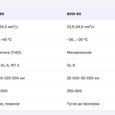
90
80W-90
24,0 мм²/с
13,5–24,0 мм²/с
−45 °C
−26…−30 °C
етика (ПАО)
Минеральное
 GL-5, MT-1
GL-5
00–100 000 км
30 000–50 000 км
1500
250–600
ое, плавное
Тугое до прогрева