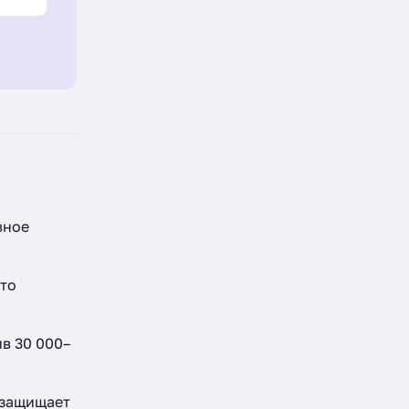
вное
что
ив 30 000–
 защищает