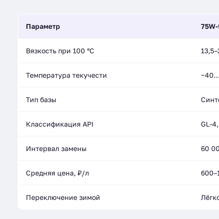
Параметр
75W-
Вязкость при 100 °C
13,5–
Температура текучести
−40…
Тип базы
Синт
Классификация API
GL-4,
Интервал замены
60 0
Средняя цена, ₽/л
600–
Переключение зимой
Лёгк