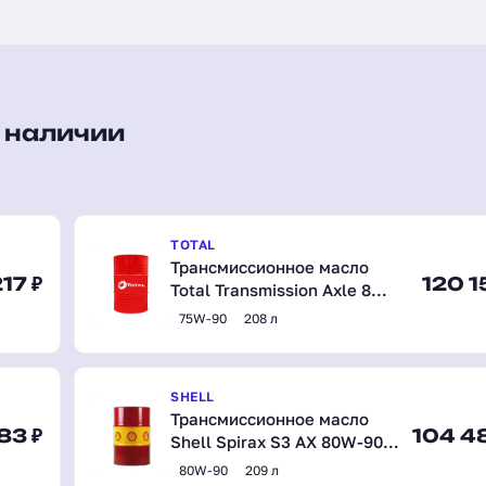
 наличии
TOTAL
Трансмиссионное масло
17 ₽
120 1
Total Transmission Axle 8
75W-90, синтетическое, 208
75W-90
208 л
л (201272)
SHELL
Трансмиссионное масло
83 ₽
104 4
Shell Spirax S3 AX 80W-90,
синтетическое, 209 л
80W-90
209 л