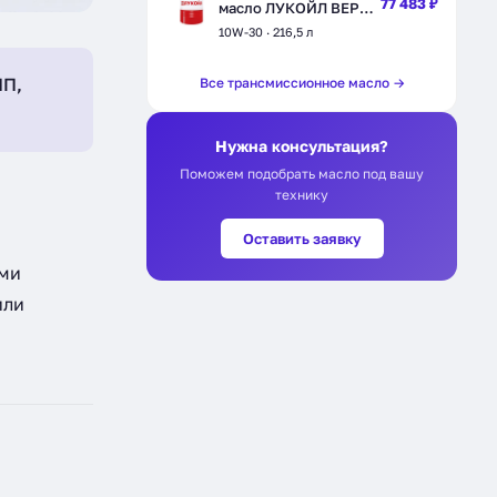
77 483 ₽
масло ЛУКОЙЛ ВЕРСО
10W-30,
10W-30 · 216,5 л
полусинтетическое,
216,5 л (212621)
ПП,
Все трансмиссионное масло →
Нужна консультация?
Поможем подобрать масло под вашу
технику
Оставить заявку
ими
или