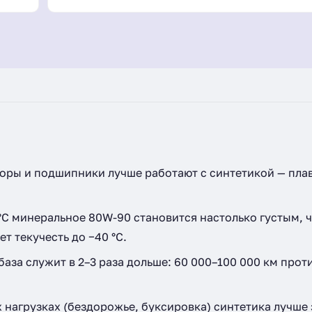
(550027910)
ры и подшипники лучше работают с синтетикой — пла
C минеральное 80W-90 становится настолько густым, 
т текучесть до −40 °C.
аза служит в 2–3 раза дольше: 60 000–100 000 км прот
 нагрузках (бездорожье, буксировка) синтетика лучше