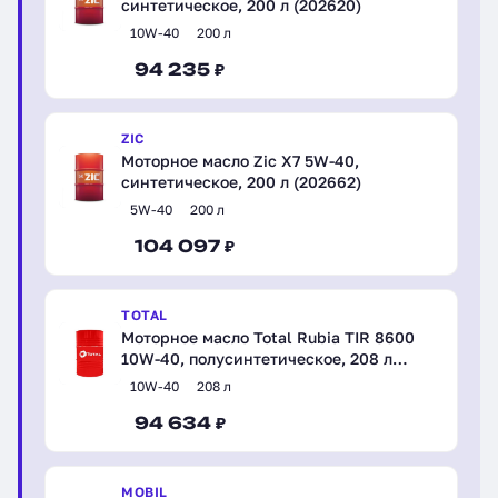
синтетическое, 200 л (202620)
10W-40
200 л
94 235 ₽
ZIC
Моторное масло Zic X7 5W-40,
синтетическое, 200 л (202662)
5W-40
200 л
104 097 ₽
TOTAL
Моторное масло Total Rubia TIR 8600
10W-40, полусинтетическое, 208 л
(110800)
10W-40
208 л
94 634 ₽
MOBIL