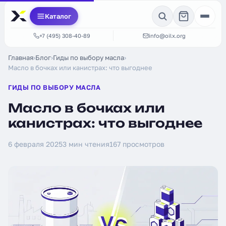
Каталог
+7 (495) 308-40-89
info@oilx.org
Главная
›
Блог
›
Гиды по выбору масла
›
Масло в бочках или канистрах: что выгоднее
ГИДЫ ПО ВЫБОРУ МАСЛА
Масло в бочках или
канистрах: что выгоднее
6 февраля 2025
3 мин чтения
167 просмотров