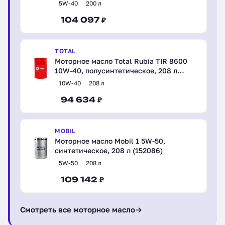
5W-40
200 л
104 097 ₽
TOTAL
Моторное масло Total Rubia TIR 8600
10W-40, полусинтетическое, 208 л
(110800)
10W-40
208 л
94 634 ₽
MOBIL
Моторное масло Mobil 1 5W-50,
синтетическое, 208 л (152086)
5W-50
208 л
109 142 ₽
Смотреть все моторное масло
→