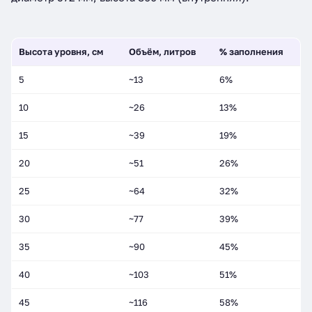
Высота уровня, см
Объём, литров
% заполнения
5
~13
6%
10
~26
13%
15
~39
19%
20
~51
26%
25
~64
32%
30
~77
39%
35
~90
45%
40
~103
51%
45
~116
58%