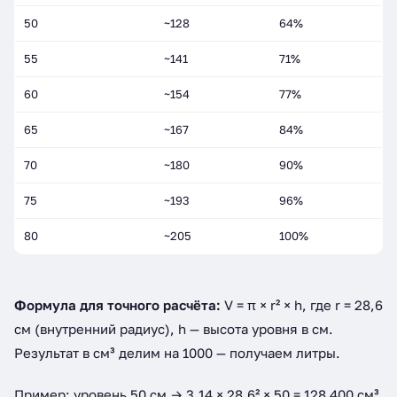
50
~128
64%
55
~141
71%
60
~154
77%
65
~167
84%
70
~180
90%
75
~193
96%
80
~205
100%
Формула для точного расчёта:
V = π × r² × h, где r = 28,6
см (внутренний радиус), h — высота уровня в см.
Результат в см³ делим на 1000 — получаем литры.
Пример: уровень 50 см → 3,14 × 28,6² × 50 = 128 400 см³