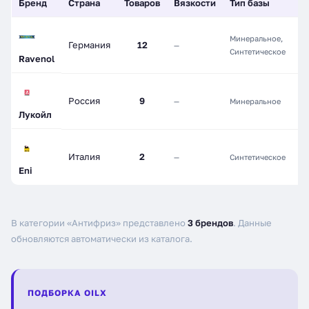
Бренд
Страна
Товаров
Вязкости
Тип базы
Д
Минеральное,
Германия
12
—
—
Синтетическое
Ravenol
Россия
9
—
Минеральное
—
Лукойл
Италия
2
—
Синтетическое
—
Eni
В категории «Антифриз» представлено
3 брендов
. Данные
обновляются автоматически из каталога.
ПОДБОРКА OILX