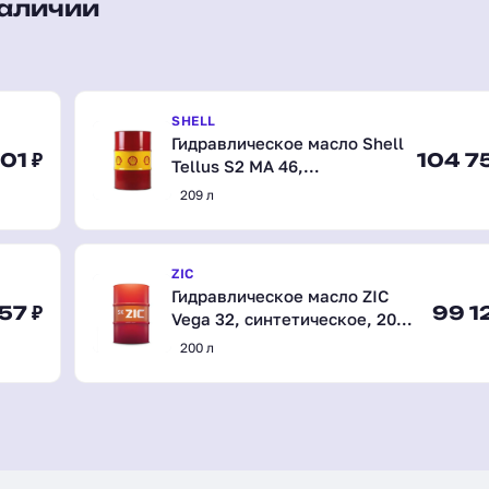
наличии
SHELL
Гидравлическое масло Shell
01 ₽
104 7
Tellus S2 MA 46,
полусинтетическое, 209 л
209 л
(550027130)
ZIC
Гидравлическое масло ZIC
857 ₽
99 1
Vega 32, синтетическое, 200
л (202634)
200 л