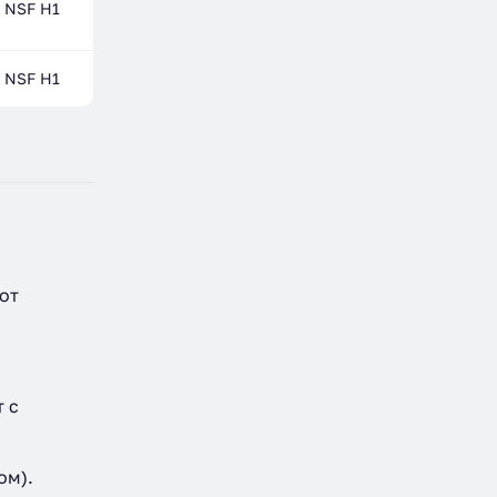
NSF H1
NSF H1
от
 с
ом).