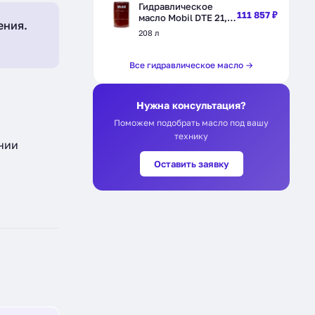
Гидравлическое
111 857 ₽
масло Mobil DTE 21,
ения.
минеральное, 208 л
208 л
(121883)
Все гидравлическое масло →
Нужна консультация?
Поможем подобрать масло под вашу
технику
нии
Оставить заявку