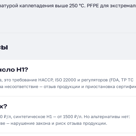
атурой каплепадения выше 250 °C. PFPE для экстрема
сы
асло H1?
а, это требование HACCP, ISO 22000 и регуляторов (FDA, ТР ТС
 за несоответствие — отзыв продукции и приостановка сертифи
х?
0 ₽/л, синтетическое H1 — от 1500 ₽/л. Но альтернативы нет:
ве — нарушение закона и риск отзыва продукции.