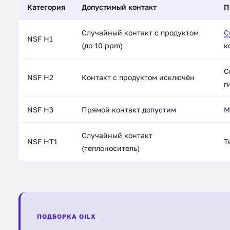
Категория
Допустимый контакт
П
Случайный контакт с продуктом
С
NSF H1
(до 10 ppm)
к
С
NSF H2
Контакт с продуктом исключён
г
NSF H3
Прямой контакт допустим
М
Случайный контакт
NSF HT1
Т
(теплоноситель)
ПОДБОРКА OILX