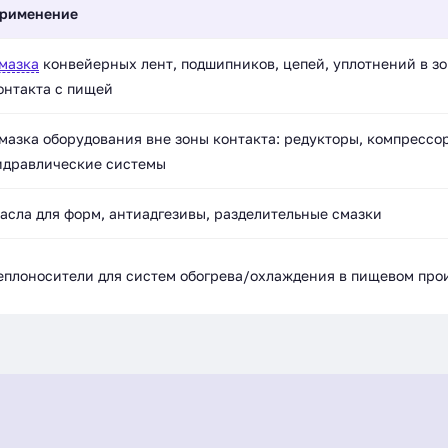
рименение
мазка
конвейерных лент, подшипников, цепей, уплотнений в з
онтакта с пищей
мазка оборудования вне зоны контакта: редукторы, компрессо
идравлические системы
асла для форм, антиадгезивы, разделительные смазки
еплоносители для систем обогрева/охлаждения в пищевом про