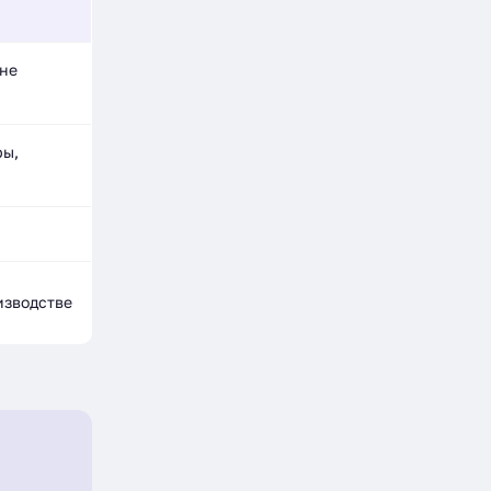
оне
ры,
изводстве