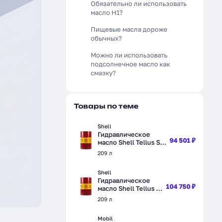
Обязательно ли использовать
масло H1?
Пищевые масла дороже
обычных?
Можно ли использовать
подсолнечное масло как
смазку?
Товары по теме
Shell
Гидравлическое
94 501 ₽
масло Shell Tellus S2
V 46, минеральное,
209 л
209 л (550031523)
Shell
Гидравлическое
104 750 ₽
масло Shell Tellus S2
MA 46,
209 л
полусинтетическое,
209 л (550027130)
Mobil