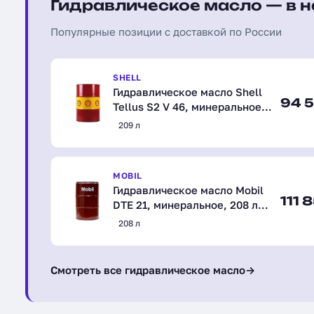
Гидравлическое масло — в 
Популярные позиции с доставкой по России
SHELL
Гидравлическое масло Shell
94 5
Tellus S2 V 46, минеральное,
209 л (550031523)
209 л
MOBIL
Гидравлическое масло Mobil
111 
DTE 21, минеральное, 208 л
(121883)
208 л
Смотреть все гидравлическое масло
→