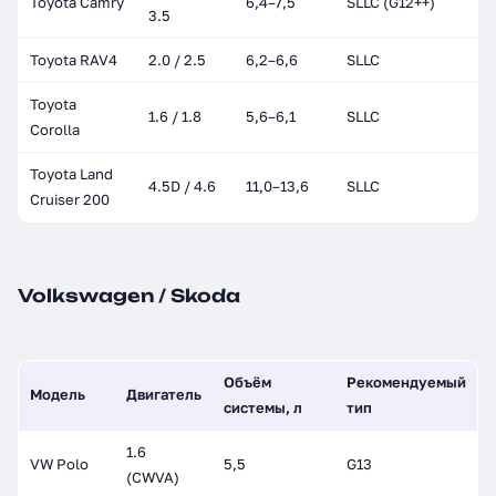
Toyota Camry
6,4–7,5
SLLC (G12++)
3.5
Toyota RAV4
2.0 / 2.5
6,2–6,6
SLLC
Toyota
1.6 / 1.8
5,6–6,1
SLLC
Corolla
Toyota Land
4.5D / 4.6
11,0–13,6
SLLC
Cruiser 200
Volkswagen / Skoda
Объём
Рекомендуемый
Модель
Двигатель
системы, л
тип
1.6
VW Polo
5,5
G13
(CWVA)