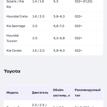
Solaris / Kia
1.4 / 1.6
5,3
G12+ (FL22)
Rio
Hyundai Creta
1.6 / 2.0
5,8–6,3
G12+
Kia Sportage
2.0
6,8–7,0
G12+
Hyundai
2.0
6,3–6,8
G12+
Tucson
Kia Cerato
1.6 / 2.0
5,8–6,0
G12+
Toyota
Объём
Рекомендуемый
Модель
Двигатель
системы, л
тип
2.0 / 2.5 /