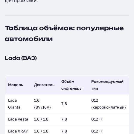
для промывки.
Таблица объёмов: популярные
автомобили
Lada (ВАЗ)
Объём
Рекомендуемый
Модель
Двигатель
системы, л
тип
Lada
1.6
G12
7,8
Granta
(8V/16V)
(карбоксилатный)
Lada Vesta
1.6 / 1.8
7,8
G12++
Lada XRAY
1.6 / 1.8
7,8
G12++