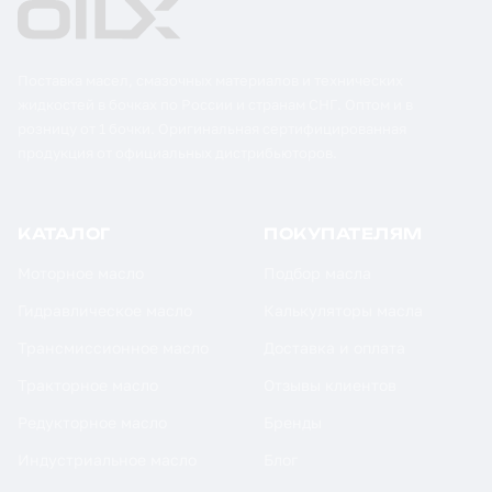
Поставка масел, смазочных материалов и технических
жидкостей в бочках по России и странам СНГ. Оптом и в
розницу от 1 бочки. Оригинальная сертифицированная
продукция от официальных дистрибьюторов.
КАТАЛОГ
ПОКУПАТЕЛЯМ
Моторное масло
Подбор масла
Гидравлическое масло
Калькуляторы масла
Трансмиссионное масло
Доставка и оплата
Тракторное масло
Отзывы клиентов
Редукторное масло
Бренды
Индустриальное масло
Блог