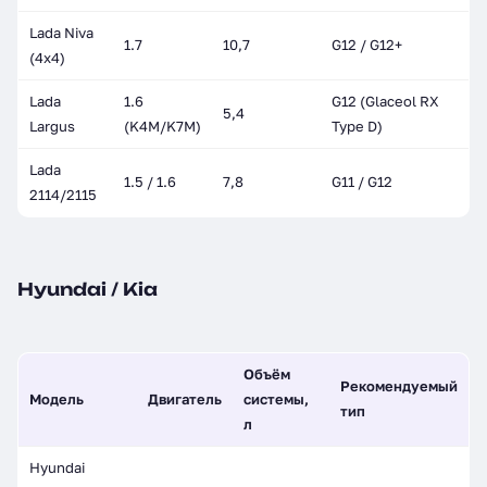
Lada Niva
1.7
10,7
G12 / G12+
(4x4)
Lada
1.6
G12 (Glaceol RX
5,4
Largus
(K4M/K7M)
Type D)
Lada
1.5 / 1.6
7,8
G11 / G12
2114/2115
Hyundai / Kia
Объём
Рекомендуемый
Модель
Двигатель
системы,
тип
л
Hyundai