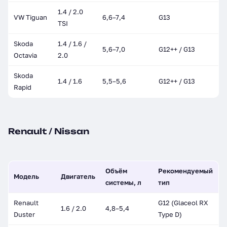
1.4 / 2.0
VW Tiguan
6,6–7,4
G13
TSI
Skoda
1.4 / 1.6 /
5,6–7,0
G12++ / G13
Octavia
2.0
Skoda
1.4 / 1.6
5,5–5,6
G12++ / G13
Rapid
Renault / Nissan
Объём
Рекомендуемый
Модель
Двигатель
системы, л
тип
Renault
G12 (Glaceol RX
1.6 / 2.0
4,8–5,4
Duster
Type D)