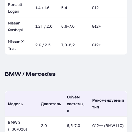
Renault
1.4 / 1.6
5,4
G12
Logan
Nissan
1.2T / 2.0
6,6–7,0
G12+
Qashqai
Nissan X-
2.0 / 2.5
7,0–8,2
G12+
Trail
BMW / Mercedes
Объём
Рекомендуемый
Модель
Двигатель
системы,
тип
л
BMW 3
2.0
6,5–7,0
G12++ (BMW LLC)
(F30/G20)