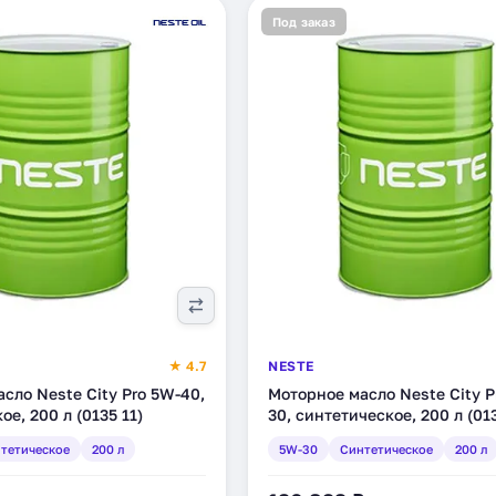
Под заказ
★ 4.7
NESTE
сло Neste City Pro 5W-40,
Моторное масло Neste City P
е, 200 л (0135 11)
30, синтетическое, 200 л (013
тетическое
200 л
5W-30
Синтетическое
200 л