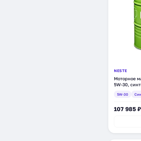
NESTE
Моторное ма
5W-30, синт
5W-30
Син
107 985 ₽