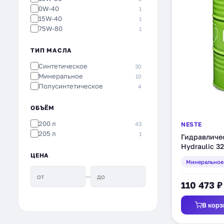
0W-40
1
15W-40
1
75W-80
1
ТИП МАСЛА
Синтетическое
30
Минеральное
10
Полусинтетическое
4
ОБЪЁМ
200 л
43
NESTE
205 л
1
Гидравличе
Hydraulic 32
ЦЕНА
Минеральное
—
110 473 ₽
В корз