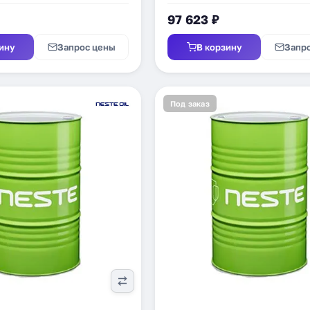
97 623 ₽
ину
Запрос цены
В корзину
Запр
Под заказ