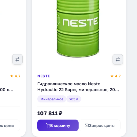
★ 4.7
NESTE
★ 4.7
Гидравлическое масло Neste
200 л
Hydraulic 22 Super, минеральное, 205
л (262611)
Минеральное
205 л
107 811 ₽
ос цены
В корзину
Запрос цены