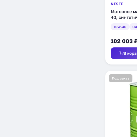
NESTE
Моторное ма
40, синтетич
10W-40
Си
102 003 
В корз
Под заказ