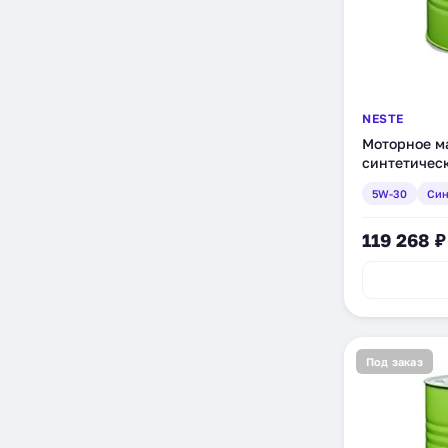
NESTE
Моторное ма
синтетическо
5W-30
Син
119 268 ₽
Под заказ