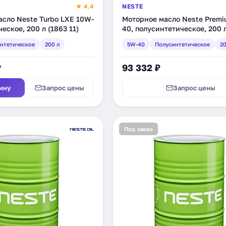
★ 4.4
NESTE
сло Neste Turbo LXE 10W-
Моторное масло Neste Premi
еское, 200 л (1863 11)
40, полусинтетическое, 200 
11)
нтетическое
200 л
5W-40
Полусинтетическое
20
₽
93 332 ₽
ину
Запрос цены
Запрос цены
Под заказ