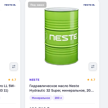
Под заказ
★ 4.7
NESTE
★ 4.7
ro LL 5W-
Гидравлическое масло Neste
3 11)
Hydraulic 32 Super, минеральное, 200
л (3230 11)
Минеральное
200 л