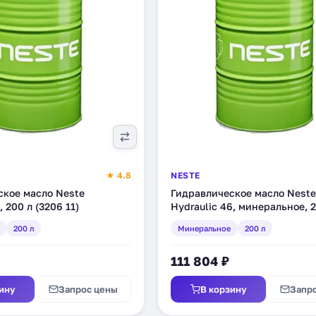
★ 4.8
NESTE
ское масло Neste
Гидравлическое масло Neste
, 200 л (3206 11)
Hydraulic 46, минеральное, 
(3207 11)
200 л
Минеральное
200 л
111 804 ₽
ину
Запрос цены
В корзину
Запр