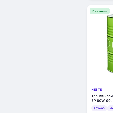
В наличии
NESTE
Трансмисси
EP 80W-90, 
11)
80W-90
М