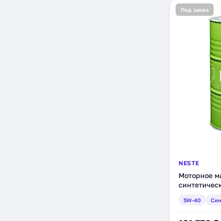
Под заказ
NESTE
Моторное ма
синтетическо
5W-40
Син