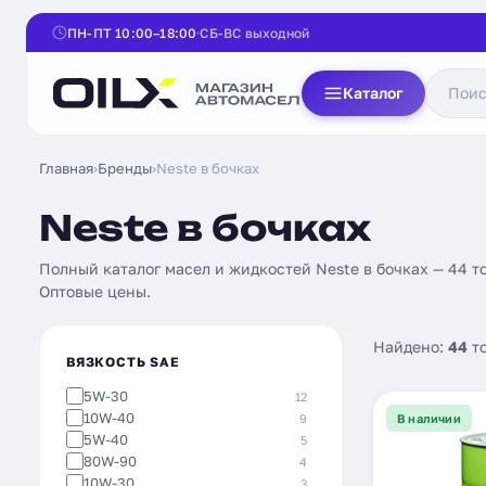
ПН-ПТ 10:00–18:00
СБ-ВС выходной
Каталог
Главная
›
Бренды
›
Neste в бочках
Neste в бочках
Полный каталог масел и жидкостей Neste в бочках — 44 то
Оптовые цены.
Найдено:
44
т
ВЯЗКОСТЬ SAE
5W-30
12
10W-40
9
В наличии
5W-40
5
80W-90
4
10W-30
3