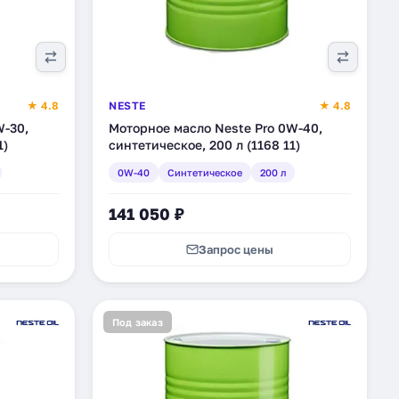
★ 4.8
NESTE
★ 4.8
W-30,
Моторное масло Neste Pro 0W-40,
1)
синтетическое, 200 л (1168 11)
0W-40
Синтетическое
200 л
141 050 ₽
Запрос цены
Под заказ