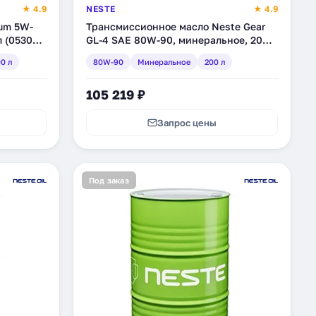
★ 4.9
NESTE
★ 4.9
um 5W-
Трансмиссионное масло Neste Gear
л (0530
GL-4 SAE 80W-90, минеральное, 200 л
(2120 11)
0 л
80W-90
Минеральное
200 л
105 219 ₽
Запрос цены
Под заказ