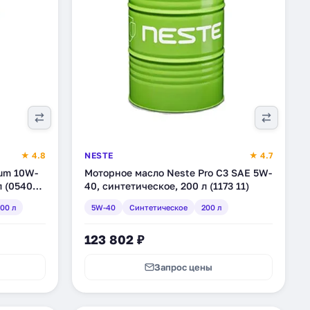
★ 4.8
NESTE
★ 4.7
um 10W-
Моторное масло Neste Pro C3 SAE 5W-
л (0540
40, синтетическое, 200 л (1173 11)
00 л
5W-40
Синтетическое
200 л
123 802 ₽
Запрос цены