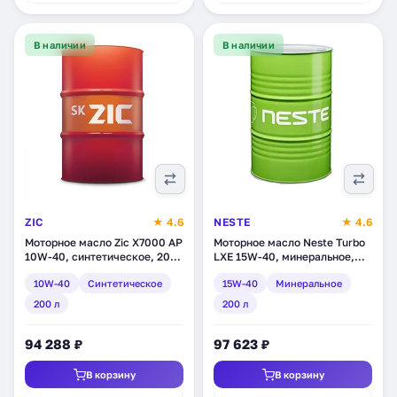
В наличии
В наличии
ZIC
★ 4.6
NESTE
★ 4.6
Моторное масло Zic X7000 AP
Моторное масло Neste Turbo
10W-40, синтетическое, 200
LXE 15W-40, минеральное,
л (202606)
200 л (1864 11)
10W-40
Синтетическое
15W-40
Минеральное
200 л
200 л
94 288 ₽
97 623 ₽
В корзину
В корзину