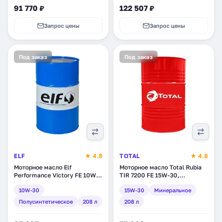
91 770 ₽
122 507 ₽
Запрос цены
Запрос цены
Под заказ
Под заказ
ELF
★ 4.8
TOTAL
★ 4.8
Моторное масло Elf
Моторное масло Total Rubia
Performance Victory FE 10W-
TIR 7200 FE 15W-30,
30, полусинтетическое, 208 л
минеральное, 208 л (133623)
10W-30
15W-30
Минеральное
(157013)
Полусинтетическое
208 л
208 л