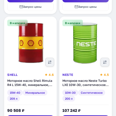
Запрос цены
Запрос цены
В наличии
В наличии
SHELL
★ 4.6
NESTE
★ 4.5
Моторное масло Shell Rimula
Моторное масло Neste Turbo
R4 L 15W-40, минеральное,
LXE 10W-30, синтетическое,
209 л (550014313)
200 л (1862 11)
15W-40
Минеральное
10W-30
Синтетическое
209 л
200 л
90 508 ₽
107 242 ₽