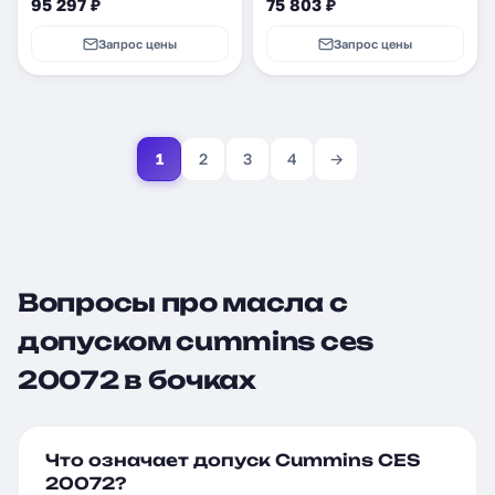
95 297 ₽
75 803 ₽
Запрос цены
Запрос цены
1
2
3
4
→
Вопросы про масла с
допуском cummins ces
20072 в бочках
Что означает допуск Cummins CES
20072?