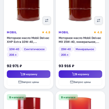
MOBIL
★ 4.8
MOBIL
★ 4.8
Моторное масло Mobil Delvac
Моторное масло Mobil Delvac
XHP Extra 10W-40,
MX 15W-40, минеральное,
синтетическое, 208 л
208 л (152857)
10W-40
Синтетическое
15W-40
Минеральное
(121732)
208 л
208 л
92 971 ₽
93 916 ₽
В корзину
В корзину
Запрос цены
Запрос цены
В наличии
В наличии