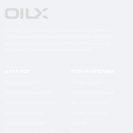
Поставка масел, смазочных материалов и технических
жидкостей в бочках по России и странам СНГ. Оптом и в
розницу от 1 бочки. Оригинальная сертифицированная
продукция от официальных дистрибьюторов.
КАТАЛОГ
ПОКУПАТЕЛЯМ
Моторное масло
Подбор масла
Гидравлическое масло
Калькуляторы масла
Трансмиссионное масло
Доставка и оплата
Тракторное масло
Отзывы клиентов
Редукторное масло
Бренды
Индустриальное масло
Блог