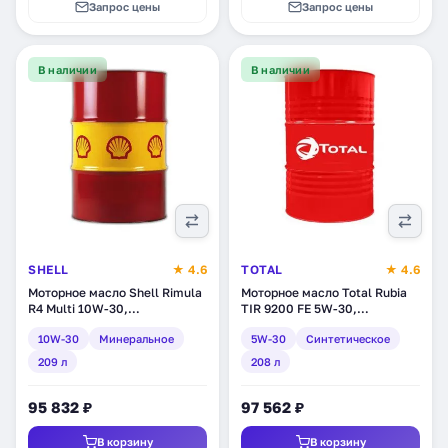
Запрос цены
Запрос цены
В наличии
В наличии
SHELL
★ 4.6
TOTAL
★ 4.6
Моторное масло Shell Rimula
Моторное масло Total Rubia
R4 Multi 10W-30,
TIR 9200 FE 5W-30,
минеральное, 209 л
синтетическое, 208 л
10W-30
Минеральное
5W-30
Синтетическое
(550041356)
(126428)
209 л
208 л
95 832 ₽
97 562 ₽
В корзину
В корзину