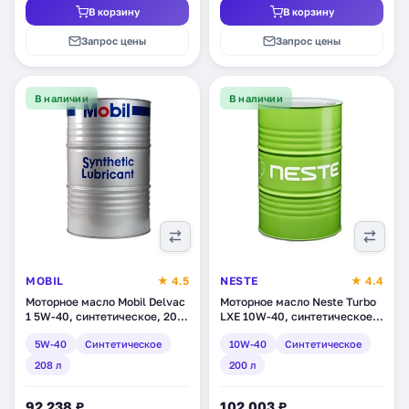
В корзину
В корзину
Запрос цены
Запрос цены
В наличии
В наличии
MOBIL
★ 4.5
NESTE
★ 4.4
Моторное масло Mobil Delvac
Моторное масло Neste Turbo
1 5W-40, синтетическое, 208
LXE 10W-40, синтетическое,
л (141551)
200 л (1863 11)
5W-40
Синтетическое
10W-40
Синтетическое
208 л
200 л
92 238 ₽
102 003 ₽