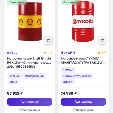
В наличии
В наличии
SHELL
★ 4.7
ЛУКОЙЛ
★ 4.7
Моторное масло Shell Rimula
Моторное масло ЛУКОЙЛ
R4 X 15W-40, минеральное,
АВАНГАРД УЛЬТРА SAE 15W-
209 л (550036850)
40, API CI-4/SL,
15W-40
полусинтетическое, 216,5 л
(227326)
15W-40
Минеральное
Полусинтетическое
209 л
216,5 л
87 912 ₽
74 599 ₽
В корзину
В корзину
Запрос цены
Запрос цены