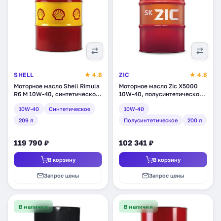
SHELL
★ 4.8
ZIC
★ 4.8
Моторное масло Shell Rimula
Моторное масло Zic X5000
R6 M 10W-40, синтетическое,
10W-40, полусинтетическое,
209 л (550027479)
200 л (202658)
10W-40
Синтетическое
10W-40
209 л
Полусинтетическое
200 л
119 790 ₽
102 341 ₽
В корзину
В корзину
Запрос цены
Запрос цены
В наличии
В наличии