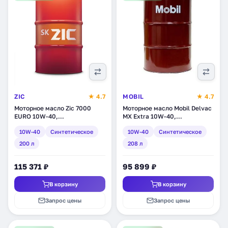
ZIC
★ 4.7
MOBIL
★ 4.7
Моторное масло Zic 7000
Моторное масло Mobil Delvac
EURO 10W-40,
MX Extra 10W-40,
синтетическое, 200 л
синтетическое, 208 л
10W-40
Синтетическое
10W-40
Синтетическое
(207148)
(152891)
200 л
208 л
115 371 ₽
95 899 ₽
В корзину
В корзину
Запрос цены
Запрос цены