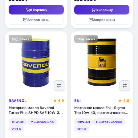
В корзину
В корзину
Запрос цены
Запрос цены
Под заказ
Под заказ
RAVENOL
★ 4.9
ENI
★ 4.8
Моторное масло Ravenol
Моторное масло Eni i-Sigma
Turbo Plus SHPD SAE 10W-30,
Top 10w-40, синтетическое,
минеральное, 208 л (1123105-
205 л (106910)
10W-30
Минеральное
10W-40
Синтетическое
208)
208 л
205 л