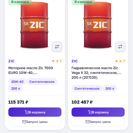
В наличии
В наличии
ZIC
★ 4.7
ZIC
★ 4.7
Моторное масло Zic 7000
Гидравлическое масло Zic
EURO 10W-40,
Vega X 32, синтетическое,
синтетическое, 200 л
200 л (207130)
10W-40
Синтетическое
(207148)
200 л
Синтетическое
200 л
115 371 ₽
102 487 ₽
В корзину
В корзину
Запрос цены
Запрос цены