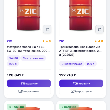
ZIC
★ 4.8
ZIC
★ 4.8
Моторное масло Zic X7 LS
Трансмиссионное масло Zic
5W-30, синтетическое, 200 л
ATF SP 3, синтетическое, 200
(202619)
л (202627)
5W-30
Синтетическое
200 л
Синтетическое
200 л
128 841 ₽
122 718 ₽
В корзину
В корзину
Запрос цены
Запрос цены
В наличии
В наличии