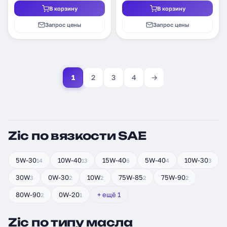
В корзину
В корзину
Запрос цены
Запрос цены
1
2
3
4
→
Zic по вязкости SAE
5W-30
10W-40
15W-40
5W-40
10W-30
14
13
6
4
3
30W
0W-30
10W
75W-85
75W-90
3
2
2
2
2
80W-90
0W-20
+ ещё 1
2
1
Zic по типу масла