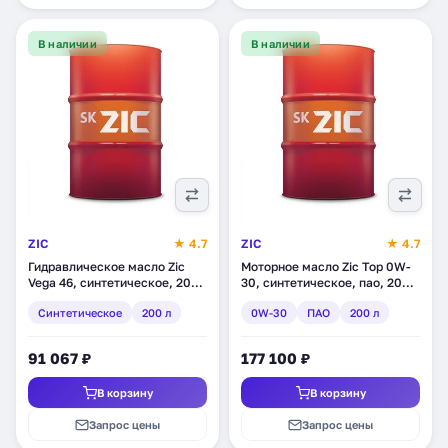
В наличии
В наличии
ZIC
★ 4.7
ZIC
★ 4.7
Гидравлическое масло Zic
Моторное масло Zic Top 0W-
Vega 46, синтетическое, 200
30, синтетическое, пао, 200 л
л (202635)
(202680)
Синтетическое
200 л
0W-30
ПАО
200 л
91 067 ₽
177 100 ₽
В корзину
В корзину
Запрос цены
Запрос цены