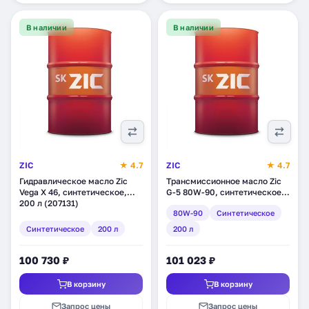
В наличии
В наличии
ZIC
★ 4.7
ZIC
★ 4.7
Гидравлическое масло Zic
Трансмиссионное масло Zic
Vega X 46, синтетическое,
G-5 80W­-90, синтетическое,
200 л (207131)
200 л (202633)
80W-90
Синтетическое
Синтетическое
200 л
200 л
100 730 ₽
101 023 ₽
В корзину
В корзину
Запрос цены
Запрос цены