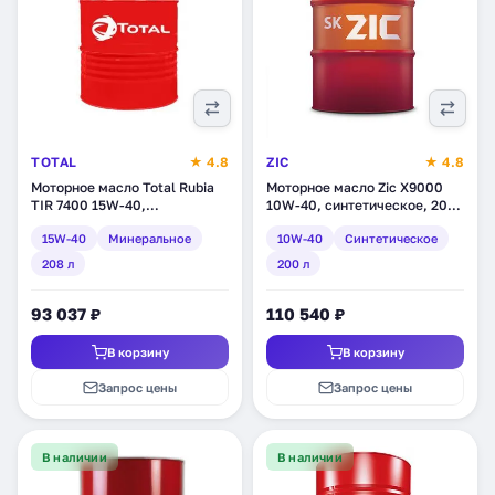
TOTAL
★ 4.8
ZIC
★ 4.8
Моторное масло Total Rubia
Моторное масло Zic X9000
TIR 7400 15W-40,
10W-40, синтетическое, 200
минеральное, 208 л (113452)
л (202603)
15W-40
Минеральное
10W-40
Синтетическое
208 л
200 л
93 037 ₽
110 540 ₽
В корзину
В корзину
Запрос цены
Запрос цены
В наличии
В наличии