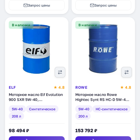
Запрос цены
Запрос цены
В наличии
В наличии
ELF
★ 4.8
ROWE
★ 4.8
Моторное масло Elf Evolution
Моторное масло Rowe
900 SXR 5W-40,
Hightec Synt RS HC-D 5W-40,
синтетическое, 208 л
синтетическое, нс-
5W-40
Синтетическое
5W-40
HC-синтетическое
(194793)
синтетическое, 200 л (20163-
2000-99)
208 л
200 л
98 494 ₽
153 792 ₽