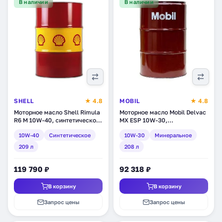
В наличии
В наличии
SHELL
★ 4.8
MOBIL
★ 4.8
Моторное масло Shell Rimula
Моторное масло Mobil Delvac
R6 M 10W-40, синтетическое,
MX ESP 10W-30,
209 л (550027479)
минеральное, 208 л (151070)
10W-40
Синтетическое
10W-30
Минеральное
209 л
208 л
119 790 ₽
92 318 ₽
В корзину
В корзину
Запрос цены
Запрос цены