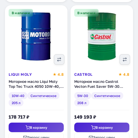
В наличии
В наличии
LIQUI MOLY
★ 4.8
CASTROL
★ 4.8
Моторное масло Liqui Moly
Моторное масло Castrol
Top Tec Truck 4050 10W-40,
Vecton Fuel Saver 5W-30
синтетическое, 205 л (3798)
E6/E9, синтетическое, 208 л
10W-40
Синтетическое
5W-30
Синтетическое
(157AE9)
205 л
208 л
178 717 ₽
149 193 ₽
В корзину
В корзину
Запрос цены
Запрос цены