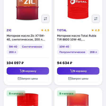
ZIC
★ 4.9
TOTAL
★ 4.9
Моторное масло Zic X7 5W-
Моторное масло Total Rubia
40, синтетическое, 200 л
TIR 8600 10W-40,
(202662)
полусинтетическое, 208 л
5W-40
Синтетическое
10W-40
(110800)
200 л
Полусинтетическое
208 л
104 097 ₽
94 634 ₽
В корзину
В корзину
Запрос цены
Запрос цены
В наличии
В наличии