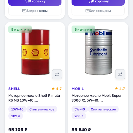
В корзину
В корзину
Запрос цены
Запрос цены
В наличии
В наличии
SHELL
★ 4.7
MOBIL
★ 4.7
Моторное масло Shell Rimula
Моторное масло Mobil Super
R6 MS 10W-40,
3000 X1 5W-40,
синтетическое, 209 л
синтетическое, 208 л
10W-40
Синтетическое
5W-40
Синтетическое
(550035977)
(150010)
209 л
208 л
95 106 ₽
89 540 ₽