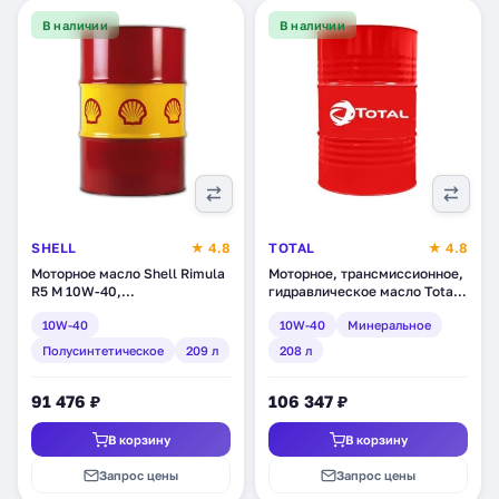
В наличии
В наличии
SHELL
★ 4.8
TOTAL
★ 4.8
Моторное масло Shell Rimula
Моторное, трансмиссионное,
R5 M 10W-40,
гидравлическое масло Total
полусинтетическое, 209 л
TP Max 10W-40,
10W-40
10W-40
Минеральное
(550027505)
минеральное, 208 л
(RU148701)
Полусинтетическое
209 л
208 л
91 476 ₽
106 347 ₽
В корзину
В корзину
Запрос цены
Запрос цены