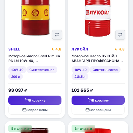
SHELL
★ 4.8
ЛУКОЙЛ
★ 4.8
Моторное масло Shell Rimula
Моторное масло ЛУКОЙЛ
R6 LM 10W-40,
АВАНГАРД ПРОФЕССИОНАЛ
синтетическое, 209 л
LA SAE 10W-40,
10W-40
Синтетическое
10W-40
Синтетическое
(550014314)
синтетическое, 216,5 л
(1612456
209 л
216,5 л
93 037 ₽
101 665 ₽
В корзину
В корзину
Запрос цены
Запрос цены
В наличии
В наличии