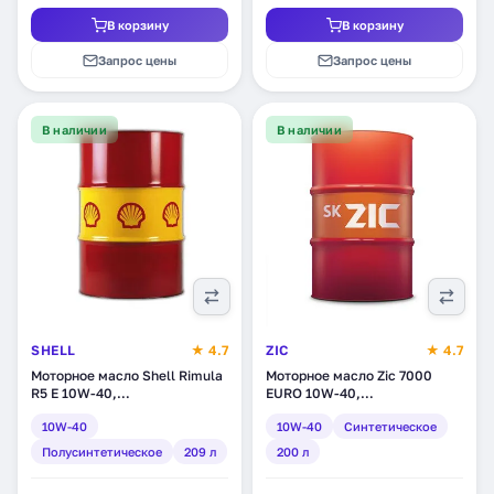
В корзину
В корзину
Запрос цены
Запрос цены
В наличии
В наличии
SHELL
★ 4.7
ZIC
★ 4.7
Моторное масло Shell Rimula
Моторное масло Zic 7000
R5 E 10W-40,
EURO 10W-40,
полусинтетическое, 209 л
синтетическое, 200 л
10W-40
10W-40
Синтетическое
(550027382)
(207148)
Полусинтетическое
209 л
200 л