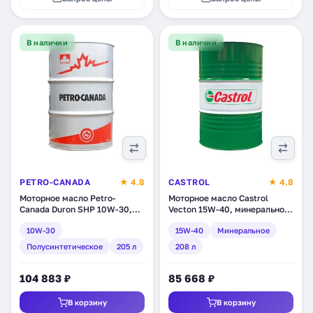
В наличии
В наличии
PETRO-CANADA
★ 4.8
CASTROL
★ 4.8
Моторное масло Petro-
Моторное масло Castrol
Canada Duron SHP 10W-30,
Vecton 15W-40, минеральное,
полусинтетическое, 205 л
208 л (1532AA)
10W-30
15W-40
Минеральное
(DSHP13DRM)
Полусинтетическое
205 л
208 л
104 883 ₽
85 668 ₽
В корзину
В корзину