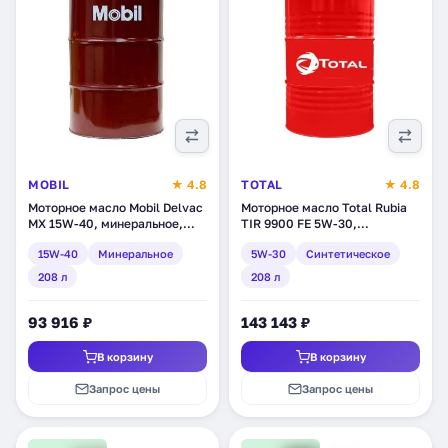
MOBIL
★ 4.8
TOTAL
★ 4.8
Моторное масло Mobil Delvac
Моторное масло Total Rubia
MX 15W-40, минеральное,
TIR 9900 FE 5W-30,
208 л (152857)
синтетическое, 208 л
15W-40
Минеральное
5W-30
Синтетическое
(174337)
208 л
208 л
93 916 ₽
143 143 ₽
В корзину
В корзину
Запрос цены
Запрос цены