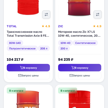
TOTAL
★ 4.9
ZIC
★ 4.9
Трансмиссионное масло
Моторное масло Zic X7 LS
Total Transmission Axle 8 FE
10W-40, синтетическое, 200
80W-140,
л (202620)
80W-140
10W-40
Синтетическое
полусинтетическое, 208 л
(201274)
Полусинтетическое
208 л
200 л
104 217 ₽
94 235 ₽
В корзину
В корзину
Запрос цены
Запрос цены
В наличии
В наличии