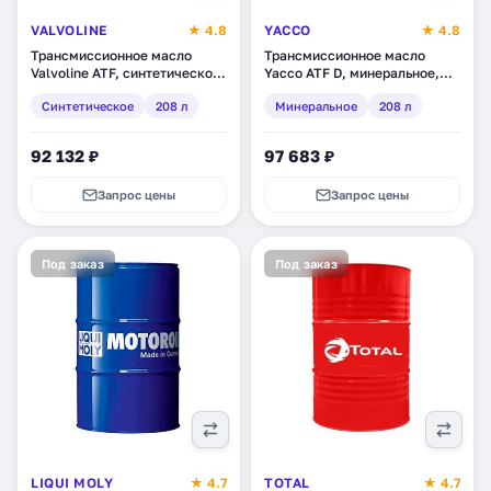
VALVOLINE
★ 4.8
YACCO
★ 4.8
Трансмиссионное масло
Трансмиссионное масло
Valvoline ATF, синтетическое,
Yacco ATF D, минеральное,
208 л (866888)
208 л (35336)
Синтетическое
208 л
Минеральное
208 л
92 132 ₽
97 683 ₽
Запрос цены
Запрос цены
Под заказ
Под заказ
LIQUI MOLY
★ 4.7
TOTAL
★ 4.7