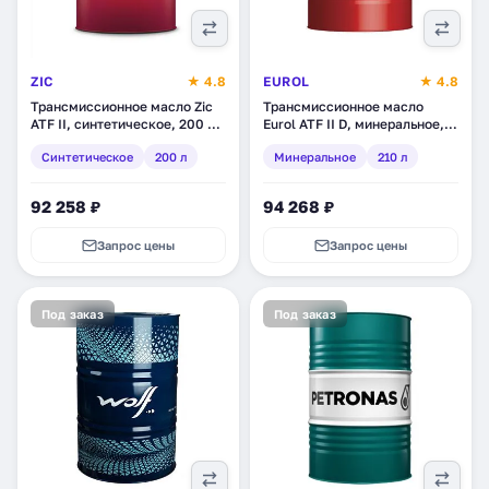
ZIC
★ 4.8
EUROL
★ 4.8
Трансмиссионное масло Zic
Трансмиссионное масло
ATF II, синтетическое, 200 л
Eurol ATF II D, минеральное,
(203130)
210 л (E113650210L)
Синтетическое
200 л
Минеральное
210 л
92 258 ₽
94 268 ₽
Запрос цены
Запрос цены
Под заказ
Под заказ