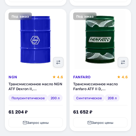
Под заказ
Под заказ
NGN
★ 4.6
FANFARO
★ 4.6
Трансмиссионное масло NGN
Трансмиссионное масло
ATF Dexron II,
Fanfaro ATF II D,
полусинтетическое, 200 л
синтетическое, 208 л (1680-
Полусинтетическое
200 л
Синтетическое
208 л
(V172085107)
5)
61 204 ₽
61 652 ₽
Запрос цены
Запрос цены