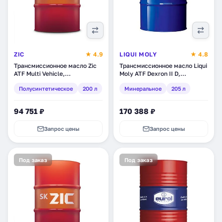
ZIC
★ 4.9
LIQUI MOLY
★ 4.8
Трансмиссионное масло Zic
Трансмиссионное масло Liqui
ATF Multi Vehicle,
Moly ATF Dexron II D,
полусинтетическое, 200 л
минеральное, 205 л (4430)
Полусинтетическое
200 л
Минеральное
205 л
(207102)
94 751 ₽
170 388 ₽
Запрос цены
Запрос цены
Под заказ
Под заказ