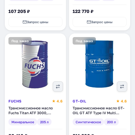
107 205 ₽
122 770 ₽
Запрос цены
Запрос цены
Под заказ
Под заказ
FUCHS
★ 4.6
GT-OIL
★ 4.6
Трансмиссионное масло
Трансмиссионное масло GT-
Fuchs Titan ATF 3000,
OIL GT ATF Type IV Multi
минеральное, 205 л
Vehicle, синтетическое, 200 л
Минеральное
205 л
Синтетическое
200 л
(1780300002)
(8809059408940)