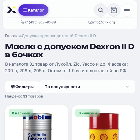
Каталог
+7 (495) 308-40-89
info@oilx.org
Главная
›
Допуски производителей
›
Dexron II D
Масла с допуском Dexron II D
в бочках
В каталоге 31 товар от Лукойл, Zic, Yacco и др. Фасовка:
200 л, 208 л, 205 л. Оптом от 1 бочки с доставкой по РФ.
Фильтры
По популярности
Найдено:
31
товаров
В наличии
В наличии