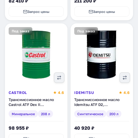
82 410 ₽
211 200 ₽
Запрос цены
Запрос цены
Под заказ
Под заказ
CASTROL
★ 4.6
IDEMITSU
★ 4.6
Трансмиссионное масло
Трансмиссионное масло
Castrol ATF Dex II
Idemitsu ATF D2,
Multivehicle, минеральное,
синтетическое, 200 л (1325-
Минеральное
208 л
Синтетическое
200 л
208 л (4672370087)
200)
98 955 ₽
40 920 ₽