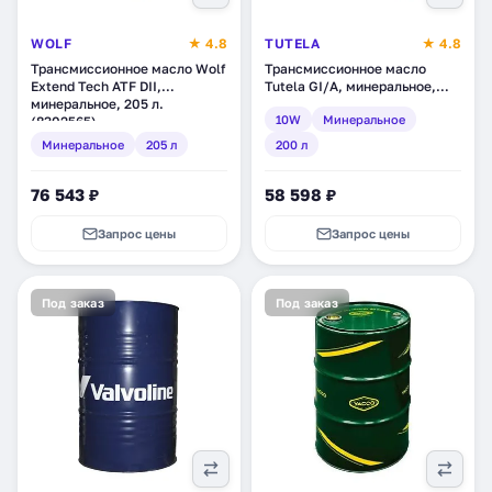
WOLF
★ 4.8
TUTELA
★ 4.8
Трансмиссионное масло Wolf
Трансмиссионное масло
Extend Tech ATF DII,
Tutela GI/A, минеральное,
минеральное, 205 л.
200 л (15001100)
10W
Минеральное
(8302565)
Минеральное
205 л
200 л
76 543 ₽
58 598 ₽
Запрос цены
Запрос цены
Под заказ
Под заказ