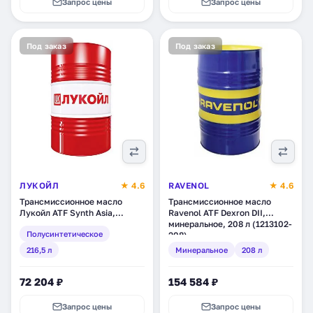
Запрос цены
Запрос цены
Под заказ
Под заказ
ЛУКОЙЛ
★ 4.6
RAVENOL
★ 4.6
Трансмиссионное масло
Трансмиссионное масло
Лукойл ATF Synth Asia,
Ravenol ATF Dexron DII,
полусинтетическое, 216,5 л
минеральное, 208 л (1213102-
Полусинтетическое
(1517967)
208)
216,5 л
Минеральное
208 л
72 204 ₽
154 584 ₽
Запрос цены
Запрос цены