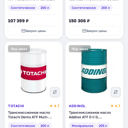
200 л (L2518D01E1)
200 л (30450248-200)
Синтетическое
200 л
Синтетическое
200 л
107 399 ₽
150 306 ₽
Запрос цены
Запрос цены
Под заказ
Под заказ
TOTACHI
★ 4.7
ADDINOL
★ 4.7
Трансмиссионное масло
Трансмиссионное масло
Totachi Dento ATF Multi-
Addinol ATF D II D,
Vehicle, синтетическое, 200 л
минеральное, 205 л
Синтетическое
200 л
Минеральное
205 л
(4589904528736)
(4014766401281)