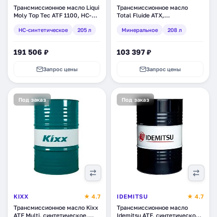
Трансмиссионное масло Liqui
Трансмиссионное масло
Moly Top Tec ATF 1100, НС-
Total Fluide ATX,
синтетическое, 205 л (3655)
минеральное, 208 л (110585)
HC-синтетическое
205 л
Минеральное
208 л
191 506 ₽
103 397 ₽
Запрос цены
Запрос цены
Под заказ
Под заказ
KIXX
★ 4.7
IDEMITSU
★ 4.7
Трансмиссионное масло Kixx
Трансмиссионное масло
ATF Multi, синтетическое,
Idemitsu ATF, синтетическое,