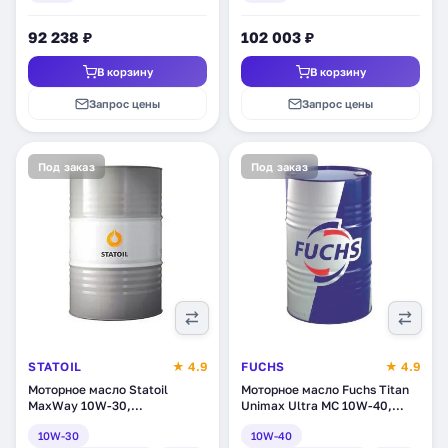
92 238 ₽
102 003 ₽
В корзину
В корзину
Запрос цены
Запрос цены
Под заказ
Под заказ
STATOIL
★ 4.9
FUCHS
★ 4.9
Моторное масло Statoil
Моторное масло Fuchs Titan
MaxWay 10W-30,
Unimax Ultra MC 10W-40,
полусинтетическое, 208 л
полусинтетическое, 205 л
10W-30
10W-40
(1001002)
(1653200002)