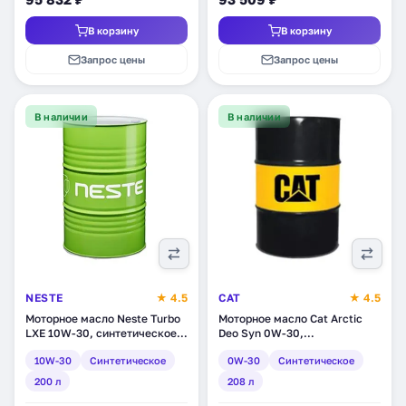
В корзину
В корзину
Запрос цены
Запрос цены
В наличии
В наличии
NESTE
★ 4.5
CAT
★ 4.5
Моторное масло Neste Turbo
Моторное масло Cat Arctic
LXE 10W-30, синтетическое,
Deo Syn 0W-30,
200 л (1862 11)
синтетическое, 208 л
10W-30
Синтетическое
0W-30
Синтетическое
(PEHJ0008)
200 л
208 л