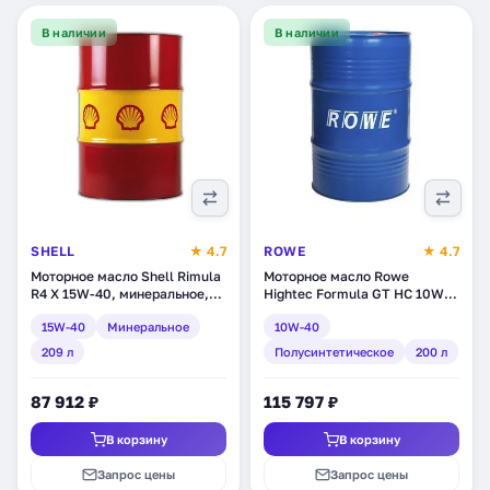
В наличии
В наличии
SHELL
★ 4.7
ROWE
★ 4.7
Моторное масло Shell Rimula
Моторное масло Rowe
R4 X 15W-40, минеральное,
Hightec Formula GT HC 10W-
209 л (550036850)
40, полусинтетическое, 200 л
15W-40
Минеральное
10W-40
(20003-2000-99)
209 л
Полусинтетическое
200 л
87 912 ₽
115 797 ₽
В корзину
В корзину
Запрос цены
Запрос цены