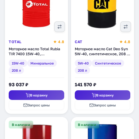
TOTAL
★ 4.8
CAT
★ 4.8
Моторное масло Total Rubia
Моторное масло Cat Deo Syn
TIR 7400 15W-40,
5W-40, синтетическое, 208 л
минеральное, 208 л (113452)
(224-8667)
15W-40
Минеральное
5W-40
Синтетическое
208 л
208 л
93 037 ₽
141 570 ₽
В корзину
В корзину
Запрос цены
Запрос цены
В наличии
В наличии