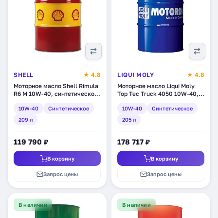
SHELL
★ 4.8
LIQUI MOLY
★ 4.8
Моторное масло Shell Rimula
Моторное масло Liqui Moly
R6 M 10W-40, синтетическое,
Top Tec Truck 4050 10W-40,
209 л (550027479)
синтетическое, 205 л (3798)
10W-40
Синтетическое
10W-40
Синтетическое
209 л
205 л
119 790 ₽
178 717 ₽
В корзину
В корзину
Запрос цены
Запрос цены
В наличии
В наличии