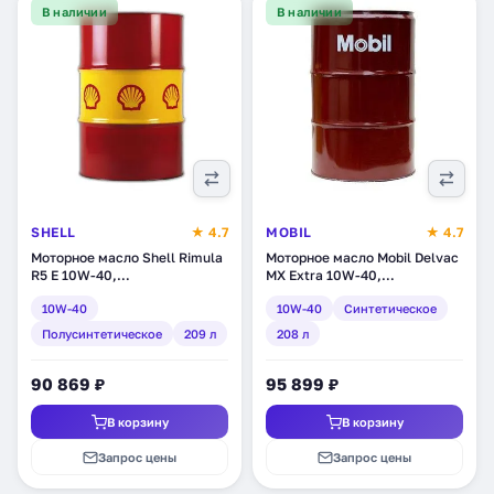
В наличии
В наличии
SHELL
★ 4.7
MOBIL
★ 4.7
Моторное масло Shell Rimula
Моторное масло Mobil Delvac
R5 E 10W-40,
MX Extra 10W-40,
полусинтетическое, 209 л
синтетическое, 208 л
10W-40
10W-40
Синтетическое
(550027382)
(152891)
Полусинтетическое
209 л
208 л
90 869 ₽
95 899 ₽
В корзину
В корзину
Запрос цены
Запрос цены