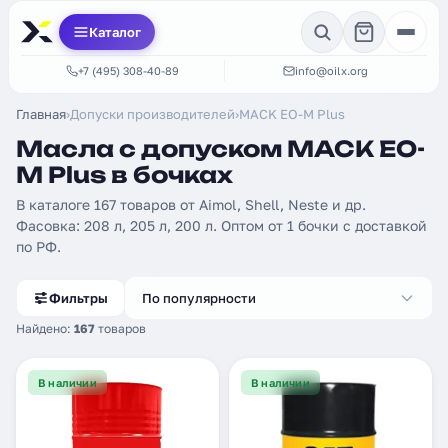
Каталог
+7 (495) 308-40-89
info@oilx.org
Главная
›
Допуски производителей
›
MACK EO-M Plus
Масла с допуском MACK EO-
M Plus в бочках
В каталоге 167 товаров от Aimol, Shell, Neste и др.
Фасовка: 208 л, 205 л, 200 л. Оптом от 1 бочки с доставкой
по РФ.
Фильтры
По популярности
Найдено:
167
товаров
В наличии
В наличии