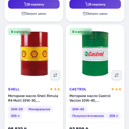
В корзину
В корзину
Запрос цены
Запрос цены
В наличии
В наличии
SHELL
★ 4.6
CASTROL
★ 4.6
Моторное масло Shell Rimula
Моторное масло Castrol
R4 Multi 10W-30,
Vecton 10W-40,
минеральное, 209 л
полусинтетическое, 208 л
10W-30
Минеральное
10W-40
(550041356)
(1532DF)
209 л
Полусинтетическое
208 л
95 832 ₽
93 509 ₽