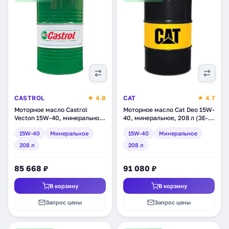
CASTROL
★ 4.8
CAT
★ 4.7
Моторное масло Castrol
Моторное масло Cat Deo 15W-
Vecton 15W-40, минеральное,
40, минеральное, 208 л (3E-
208 л (1532AA)
9840)
15W-40
Минеральное
15W-40
Минеральное
208 л
208 л
85 668 ₽
91 080 ₽
В корзину
В корзину
Запрос цены
Запрос цены