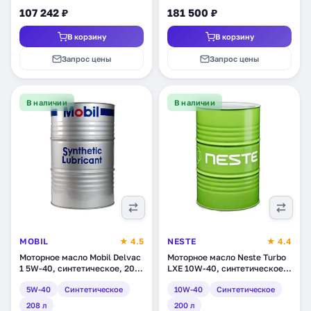
107 242 ₽
181 500 ₽
В корзину
В корзину
Запрос цены
Запрос цены
В наличии
В наличии
MOBIL
★ 4.5
NESTE
★ 4.4
Моторное масло Mobil Delvac
Моторное масло Neste Turbo
1 5W-40, синтетическое, 208
LXE 10W-40, синтетическое,
л (141551)
200 л (1863 11)
5W-40
Синтетическое
10W-40
Синтетическое
208 л
200 л