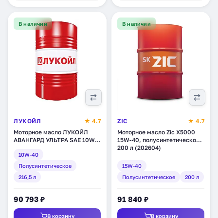
В наличии
В наличии
ЛУКОЙЛ
★ 4.7
ZIC
★ 4.7
Моторное масло ЛУКОЙЛ
Моторное масло Zic X5000
АВАНГАРД УЛЬТРА SAE 10W-
15W-40, полусинтетическое,
40, API CI-4/SL,
200 л (202604)
10W-40
полусинтетическое, 216,5 л
(227325)
Полусинтетическое
15W-40
216,5 л
Полусинтетическое
200 л
90 793 ₽
91 840 ₽
В корзину
В корзину