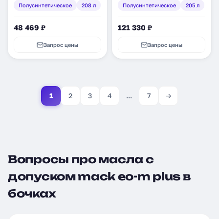
Полусинтетическое
208 л
Полусинтетическое
205 л
48 469 ₽
121 330 ₽
Запрос цены
Запрос цены
1
2
3
4
...
7
→
Вопросы про масла с
допуском mack eo-m plus в
бочках