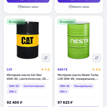
Запрос цены
Запрос цены
В наличии
В наличии
CAT
★ 4.6
NESTE
★ 4.6
Моторное масло Cat Deo
Моторное масло Neste Turbo
10W-30, синтетическое, 208
LXE 15W-40, минеральное,
л (3E-9707)
200 л (1864 11)
10W-30
Синтетическое
15W-40
Минеральное
208 л
200 л
92 400 ₽
97 623 ₽