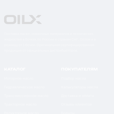
Поставка масел, смазочных материалов и технических
жидкостей в бочках по России и странам СНГ. Оптом и в
розницу от 1 бочки. Оригинальная сертифицированная
продукция от официальных дистрибьюторов.
КАТАЛОГ
ПОКУПАТЕЛЯМ
Моторное масло
Подбор масла
Гидравлическое масло
Калькуляторы масла
Трансмиссионное масло
Доставка и оплата
Тракторное масло
Отзывы клиентов
Редукторное масло
Бренды