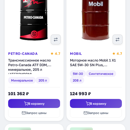
PETRO-CANADA
★ 4.7
MOBIL
★ 4.7
Трансмиссионное масло
Моторное масло Mobil 1 X1
Petro-Canada ATF D3M,
SAE 5W-30 SN Plus,
минеральное, 205 л
синтетическое, 208 л
5W-30
Синтетическое
(ATFD3MDRM)
(155049)
Минеральное
205 л
208 л
101 362 ₽
124 993 ₽
В корзину
В корзину
Запрос цены
Запрос цены