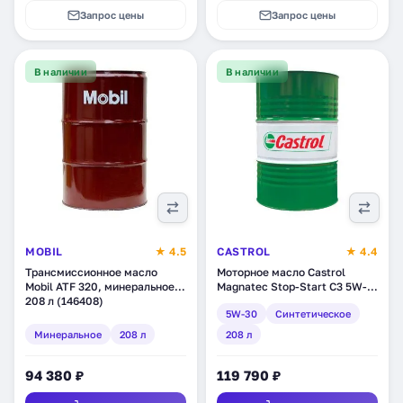
Запрос цены
Запрос цены
В наличии
В наличии
MOBIL
★ 4.5
CASTROL
★ 4.4
Трансмиссионное масло
Моторное масло Castrol
Mobil ATF 320, минеральное,
Magnatec Stop-Start C3 5W-
208 л (146408)
30, синтетическое, 208 л
5W-30
Синтетическое
(1572FC)
Минеральное
208 л
208 л
94 380 ₽
119 790 ₽