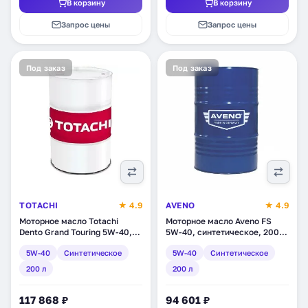
В корзину
В корзину
Запрос цены
Запрос цены
Под заказ
Под заказ
TOTACHI
★ 4.9
AVENO
★ 4.9
Моторное масло Totachi
Моторное масло Aveno FS
Dento Grand Touring 5W-40,
5W-40, синтетическое, 200 л
синтетическое, 200 л
(0002-000030-200)
5W-40
Синтетическое
5W-40
Синтетическое
(4589904528132)
200 л
200 л
117 868 ₽
94 601 ₽