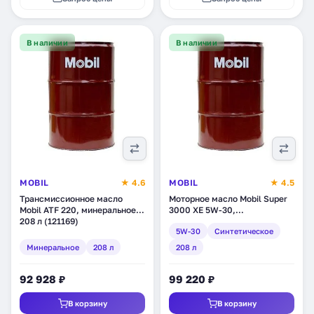
В наличии
В наличии
MOBIL
★ 4.6
MOBIL
★ 4.5
Трансмиссионное масло
Моторное масло Mobil Super
Mobil ATF 220, минеральное,
3000 XE 5W-30,
208 л (121169)
синтетическое, 208 л
5W-30
Синтетическое
(150712)
Минеральное
208 л
208 л
92 928 ₽
99 220 ₽
В корзину
В корзину