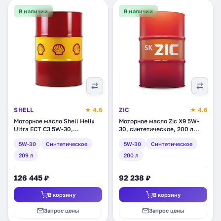
В наличии
В наличии
SHELL
★ 4.6
ZIC
★ 4.6
Моторное масло Shell Helix
Моторное масло Zic X9 5W-
Ultra ECT C3 5W-30,
30, синтетическое, 200 л
синтетическое, 209 л
(202614)
5W-30
Синтетическое
5W-30
Синтетическое
(550013612)
209 л
200 л
126 445 ₽
92 238 ₽
В корзину
В корзину
Запрос цены
Запрос цены