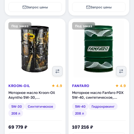
Запрос цены
Запрос цены
Под заказ
Под заказ
KROON-OIL
★ 4.9
FANFARO
★ 4.9
Моторное масло Kroon-Oil
Моторное масло Fanfaro PDX
Asyntho 5W-30,
5W-40, синтетическое,
синтетическое, 208 л (20032)
гидрокрекинг, 208 л (1703-4)
5W-30
Синтетическое
5W-40
Гидрокрекинг
208 л
208 л
69 779 ₽
107 216 ₽