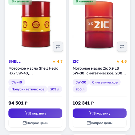
В наличии
В наличии
SHELL
★ 4.7
ZIC
★ 4.6
Моторное масло Shell Helix
Моторное масло Zic X9 LS
HX7 5W-40,
5W-30, синтетическое, 200 л
полусинтетическое, 209 л
(202608)
5W-40
5W-30
Синтетическое
(550040319)
Полусинтетическое
209 л
200 л
94 501 ₽
102 341 ₽
В корзину
В корзину
Запрос цены
Запрос цены