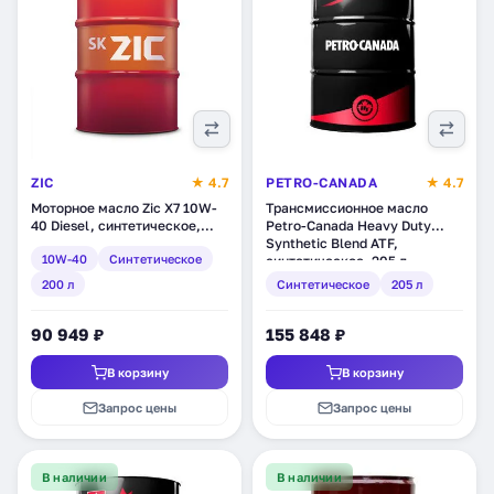
ZIC
★ 4.7
PETRO-CANADA
★ 4.7
Моторное масло Zic X7 10W-
Трансмиссионное масло
40 Diesel, синтетическое,
Petro-Canada Heavy Duty
200 л (202607)
Synthetic Blend ATF,
10W-40
Синтетическое
синтетическое, 205 л
(PCHDATFDRM)
200 л
Синтетическое
205 л
90 949 ₽
155 848 ₽
В корзину
В корзину
Запрос цены
Запрос цены
В наличии
В наличии