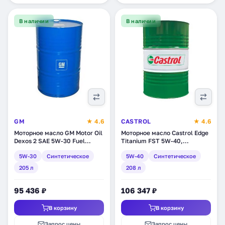
В наличии
В наличии
GM
★ 4.6
CASTROL
★ 4.6
Моторное масло GM Motor Oil
Моторное масло Castrol Edge
Dexos 2 SAE 5W-30 Fuel
Titanium FST 5W-40,
economy, Longlife,
синтетическое, 208 л
5W-30
Синтетическое
5W-40
Синтетическое
синтетическое, 205 л
(157B1F)
(1942006)
205 л
208 л
95 436 ₽
106 347 ₽
В корзину
В корзину
Запрос цены
Запрос цены