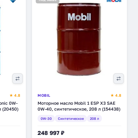
★ 4.8
MOBIL
★ 4.8
onic 0W-
Моторное масло Mobil 1 ESP X3 SAE
л (20450)
0W-40, синтетическое, 208 л (154438)
0W-30
Синтетическое
208 л
248 997 ₽