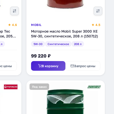
★ 4.6
MOBIL
★ 4.5
op Tec
Моторное масло Mobil Super 3000 XE
е, 205 л
5W-30, синтетическое, 208 л (150712)
 л
5W-30
Синтетическое
208 л
99 220 ₽
ос цены
В корзину
Запрос цены
Под заказ