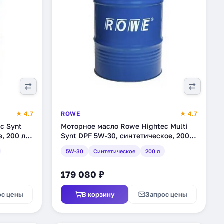
★ 4.7
ROWE
★ 4.7
c Synt
Моторное масло Rowe Hightec Multi
, 200 л
Synt DPF 5W-30, синтетическое, 200 л
(20125-2000-99)
5W-30
Синтетическое
200 л
179 080 ₽
ос цены
В корзину
Запрос цены