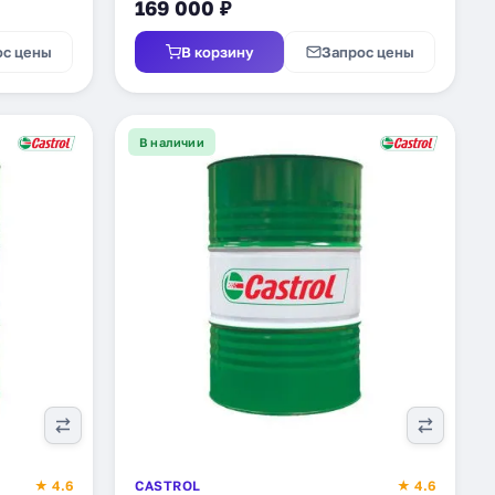
169 000 ₽
ос цены
В корзину
Запрос цены
В наличии
★ 4.6
CASTROL
★ 4.6