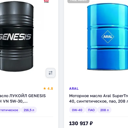
★ 4.8
ARAL
асло ЛУКОЙЛ GENESIS
Моторное масло Aral SuperTr
 VN 5W-30,
40, синтетическое, пао, 208 
е, 216,5 л (1774131)
тетическое
216,5 л
0W-40
ПАО
208 л
130 917 ₽