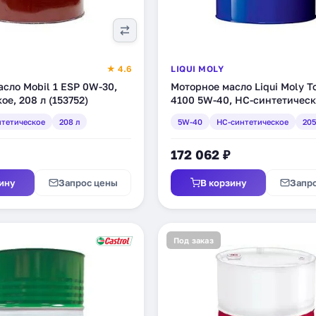
★ 4.6
LIQUI MOLY
сло Mobil 1 ESP 0W-30,
Моторное масло Liqui Moly T
ое, 208 л (153752)
4100 5W-40, HC-синтетическо
(3704)
тетическое
208 л
5W-40
HC-синтетическое
205
172 062 ₽
ину
Запрос цены
В корзину
Запр
Под заказ