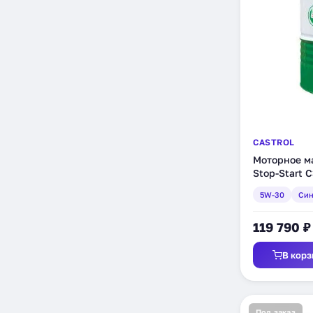
CASTROL
Моторное ма
Stop-Start 
208 л (1572F
5W-30
Син
119 790 ₽
В корз
Под заказ