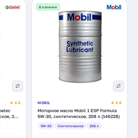
В наличии
★ 4.6
MOBIL
★ 4.6
natec
Моторное масло Mobil 1 ESP Formula
ское, 208
5W-30, синтетическое, 208 л (146228)
5W-30
Синтетическое
208 л