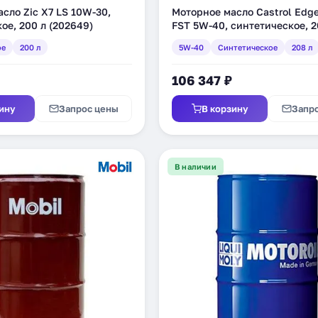
сло Zic X7 LS 10W-30,
Моторное масло Castrol Edge
ое, 200 л (202649)
FST 5W-40, синтетическое, 2
(157B1F)
ое
200 л
5W-40
Синтетическое
208 л
106 347 ₽
ину
Запрос цены
В корзину
Запр
В наличии