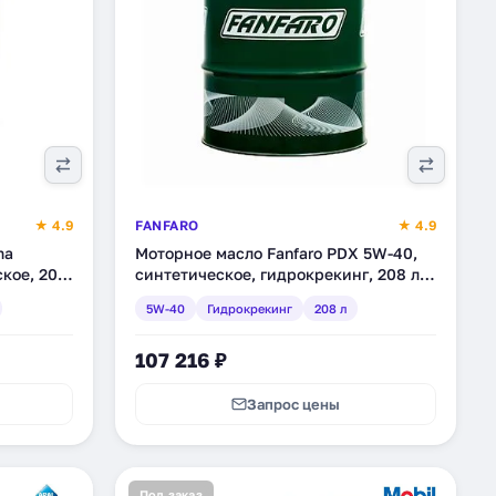
★ 4.9
FANFARO
★ 4.9
ma
Моторное масло Fanfaro PDX 5W-40,
ское, 200
синтетическое, гидрокрекинг, 208 л
(1703-4)
5W-40
Гидрокрекинг
208 л
107 216 ₽
Запрос цены
Под заказ