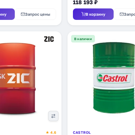
118 193 ₽
ину
Запрос цены
В корзину
Запр
В наличии
★ 4.6
CASTROL