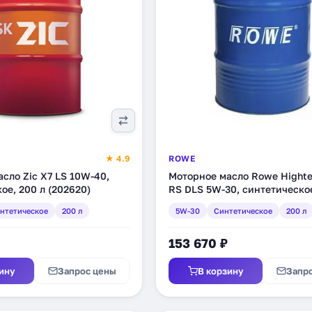
★ 4.9
ROWE
сло Zic X7 LS 10W-40,
Моторное масло Rowe Highte
ое, 200 л (202620)
RS DLS 5W-30, синтетическое
(20118-2000-99)
нтетическое
200 л
5W-30
Синтетическое
200 л
153 670 ₽
ину
Запрос цены
В корзину
Запр