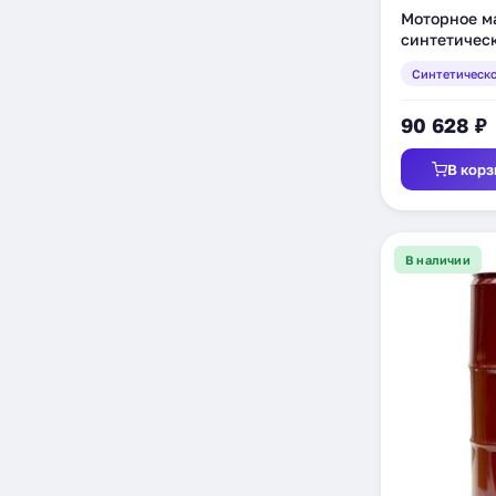
Моторное ма
синтетическ
Синтетическ
90 628 ₽
В корз
В наличии