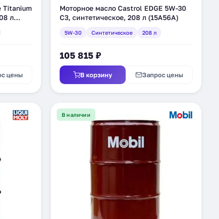
 Titanium
Моторное масло Castrol EDGE 5W-30
08 л
C3, синтетическое, 208 л (15A56A)
5W-30
Синтетическое
208 л
105 815 ₽
ос цены
В корзину
Запрос цены
В наличии