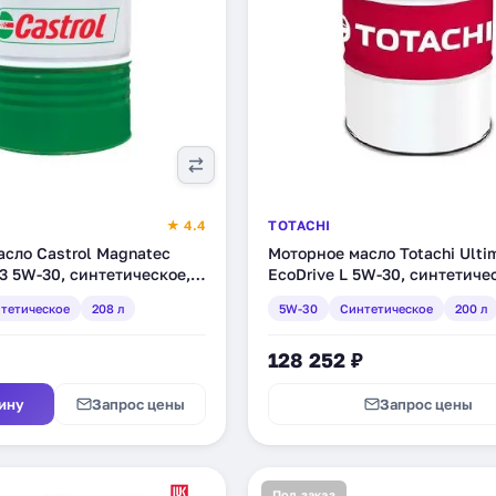
★ 4.4
TOTACHI
сло Castrol Magnatec
Моторное масло Totachi Ulti
C3 5W-30, синтетическое,
EcoDrive L 5W-30, синтетиче
C)
л (4562374690943)
тетическое
208 л
5W-30
Синтетическое
200 л
128 252 ₽
ину
Запрос цены
Запрос цены
Под заказ