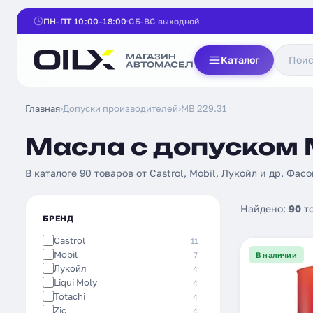
ПН-ПТ 10:00–18:00
СБ-ВС выходной
Каталог
Главная
›
Допуски производителей
›
MB 229.31
Масла с допуском M
В каталоге 90 товаров от Castrol, Mobil, Лукойл и др. Фасо
Найдено:
90
т
БРЕНД
Castrol
11
Mobil
7
В наличии
Лукойл
4
Liqui Moly
4
Totachi
4
Zic
4