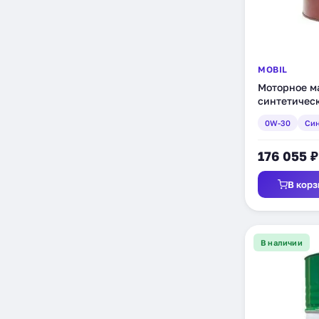
MOBIL
Моторное ма
синтетическ
0W-30
Син
176 055 ₽
В корз
В наличии