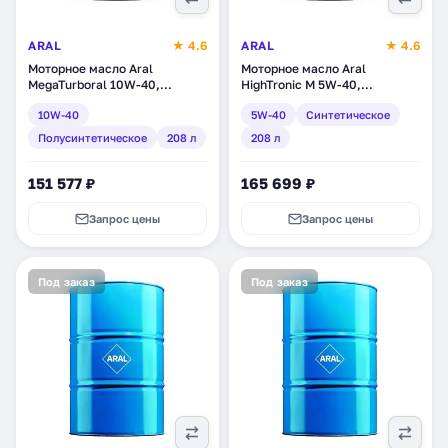
ARAL
★ 4.6
ARAL
★ 4.6
Моторное масло Aral
Моторное масло Aral
MegaTurboral 10W-40,
HighTronic M 5W-40,
полусинтетическое, 208 л
синтетическое, 208 л
10W-40
5W-40
Синтетическое
(23937)
(156EC2)
Полусинтетическое
208 л
208 л
151 577 ₽
165 699 ₽
Запрос цены
Запрос цены
Под заказ
Под заказ