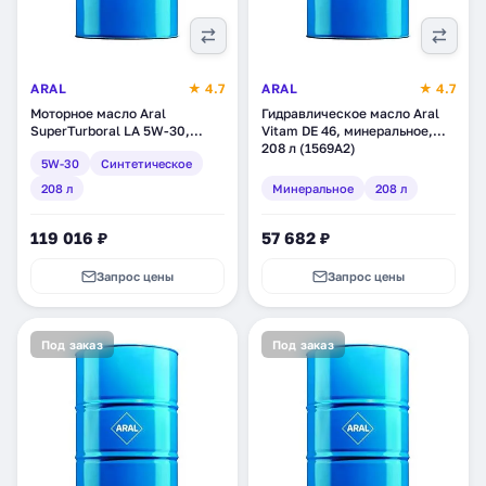
ARAL
★ 4.7
ARAL
★ 4.7
Моторное масло Aral
Гидравлическое масло Aral
SuperTurboral LA 5W-30,
Vitam DE 46, минеральное,
синтетическое, 208 л (20350)
208 л (1569A2)
5W-30
Синтетическое
208 л
Минеральное
208 л
119 016 ₽
57 682 ₽
Запрос цены
Запрос цены
Под заказ
Под заказ