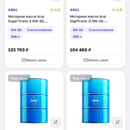
ARAL
★ 4.6
ARAL
★ 4.5
Моторное масло Aral
Моторное масло Aral
SuperTronic E 0W-30,
HighTronic G 5W-30,
синтетическое, 208 л (10502)
синтетическое, 208 л
0W-30
Синтетическое
5W-30
Синтетическое
(103400000)
208 л
208 л
123 793 ₽
104 466 ₽
Запрос цены
Запрос цены
Под заказ
Под заказ