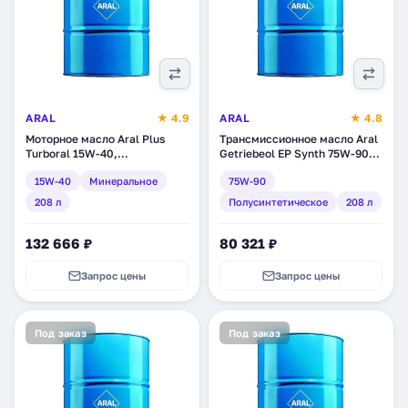
ARAL
★ 4.9
ARAL
★ 4.8
Моторное масло Aral Plus
Трансмиссионное масло Aral
Turboral 15W-40,
Getriebeol EP Synth 75W-90,
минеральное, 208 л (22119)
полусинтетическое, 208 л
15W-40
Минеральное
75W-90
(15474)
208 л
Полусинтетическое
208 л
132 666 ₽
80 321 ₽
Запрос цены
Запрос цены
Под заказ
Под заказ