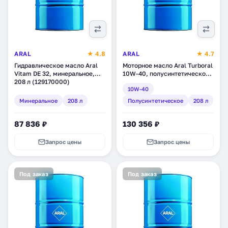
ARAL
★ 4.8
ARAL
★ 4.7
Гидравлическое масло Aral
Моторное масло Aral Turboral
Vitam DE 32, минеральное,
10W-40, полусинтетическое,
208 л (129170000)
208 л (11190)
10W-40
Минеральное
208 л
Полусинтетическое
208 л
87 836 ₽
130 356 ₽
Запрос цены
Запрос цены
Под заказ
Под заказ