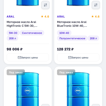
ARAL
★ 4.6
ARAL
★ 4.6
Моторное масло Aral
Моторное масло Aral
HighTronic C 5W-30,
BlueTronic 10W-40,
синтетическое, 208 л
полусинтетическое, 208 л
5W-30
Синтетическое
10W-40
(154F51)
(20480)
208 л
Полусинтетическое
208 л
98 006 ₽
128 272 ₽
Запрос цены
Запрос цены
Под заказ
Под заказ