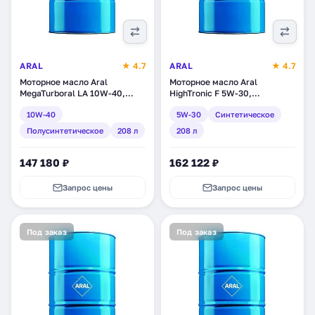
ARAL
★ 4.7
ARAL
★ 4.7
Моторное масло Aral
Моторное масло Aral
MegaTurboral LA 10W-40,
HighTronic F 5W-30,
полусинтетическое, 208 л
синтетическое, 208 л (10333)
10W-40
5W-30
Синтетическое
(11289)
Полусинтетическое
208 л
208 л
147 180 ₽
162 122 ₽
Запрос цены
Запрос цены
Под заказ
Под заказ