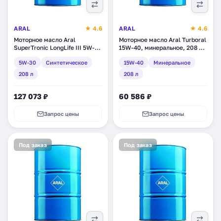
ARAL
★ 4.6
ARAL
★ 4.6
Моторное масло Aral
Моторное масло Aral Turboral
SuperTronic LongLife III 5W-
15W-40, минеральное, 208 л
30, синтетическое, 208 л
(15553C)
5W-30
Синтетическое
15W-40
Минеральное
(20470)
208 л
208 л
127 073 ₽
60 586 ₽
Запрос цены
Запрос цены
Под заказ
Под заказ