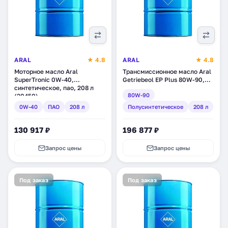
ARAL
★ 4.8
ARAL
★ 4.8
Моторное масло Aral
Трансмиссионное масло Aral
SuperTronic 0W-40,
Getriebeol EP Plus 80W-90,
синтетическое, пао, 208 л
полусинтетическое, 208 л
80W-90
(20450)
(25450)
0W-40
ПАО
208 л
Полусинтетическое
208 л
130 917 ₽
196 877 ₽
Запрос цены
Запрос цены
Под заказ
Под заказ