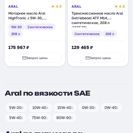
ARAL
★ 4.5
ARAL
★ 4.5
Моторное масло Aral
Трансмиссионное масло Aral
HighTronic J 5W-30,
Getriebeoel ATF М14,
синтетическое, 208 л (20190)
синтетическое, 208 л
5W-30
Синтетическое
(158E4D)
208 л
Синтетическое
208 л
175 967 ₽
129 465 ₽
Запрос цены
Запрос цены
Aral по вязкости SAE
5W-30
10W-40
15W-40
0W-30
0W-40
6
4
2
1
1
5W-40
75W-90
80W-90
1
1
1