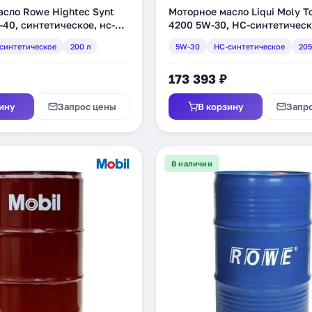
сло Rowe Hightec Synt
Моторное масло Liqui Moly T
40, синтетическое, нс-
4200 5W-30, HC-синтетическо
ое, 200 л (20163-2000-99)
(3711)
синтетическое
200 л
5W-30
HC-синтетическое
205
173 393 ₽
ину
Запрос цены
В корзину
Запр
В наличии