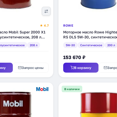
★ 4.7
ROWE
сло Mobil Super 2000 X1
Моторное масло Rowe Highte
усинтетическое, 208 л
RS DLS 5W-30, синтетическое
(20118-2000-99)
лусинтетическое
208 л
5W-30
Синтетическое
200 л
153 670 ₽
ину
Запрос цены
В корзину
Запр
В наличии