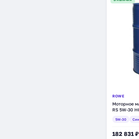
ROWE
Моторное ма
RS 5W-30 HC
5W-30
Син
182 831 ₽