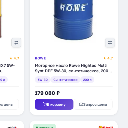
★ 4.7
ROWE
★ 4.7
HX7 5W-
Моторное масло Rowe Hightec Multi
л
Synt DPF 5W-30, синтетическое, 200 л
(20125-2000-99)
9 л
5W-30
Синтетическое
200 л
179 080 ₽
ос цены
В корзину
Запрос цены
В наличии