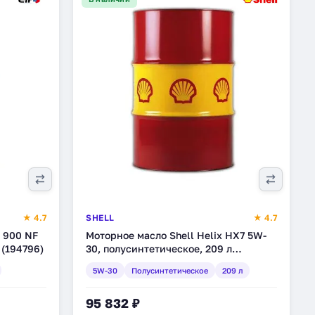
★ 4.7
SHELL
★ 4.7
n 900 NF
Моторное масло Shell Helix HX7 5W-
 (194796)
30, полусинтетическое, 209 л
(550040308)
5W-30
Полусинтетическое
209 л
95 832 ₽