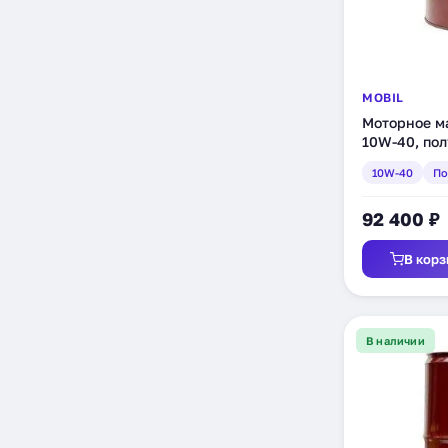
MOBIL
Моторное ма
10W-40, пол
(150015)
10W-40
По
92 400 ₽
В корз
В наличии