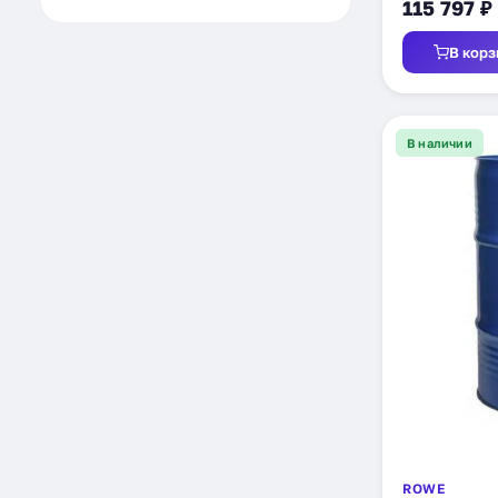
Selenia
2
115 797 ₽
Repsol
2
Peak
2
В корз
Taneco
1
Takayama
1
Q8 oils
1
Petro-Canada
1
В наличии
Pentosin
1
Роснефть
1
Mol
1
ROWE