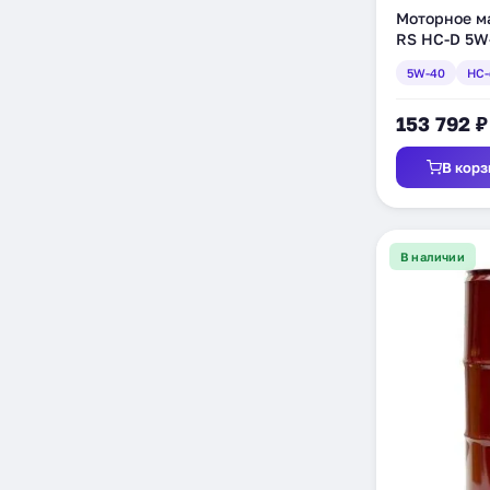
Моторное ма
RS HC-D 5W-
синтетическ
5W-40
HC-
153 792 ₽
В корз
В наличии