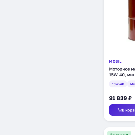
MOBIL
Моторное ма
15W-40, мин
15W-40
Ми
91 839 ₽
В корз
В наличии