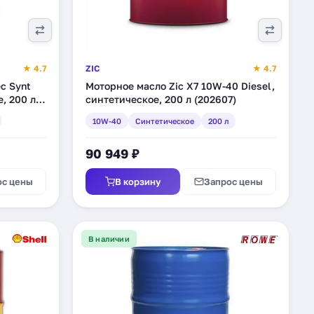
★ 4.7
ZIC
★ 4.7
c Synt
Моторное масло Zic X7 10W-40 Diesel,
, 200 л
синтетическое, 200 л (202607)
10W-40
Синтетическое
200 л
90 949 ₽
ос цены
В корзину
Запрос цены
В наличии