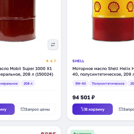
★ 4.7
SHELL
сло Mobil Super 1000 X1
Моторное масло Shell Helix 
еральное, 208 л (150024)
40, полусинтетическое, 209 
(550040319)
неральное
208 л
5W-40
Полусинтетическое
20
94 501 ₽
ину
Запрос цены
В корзину
Запр
В наличии