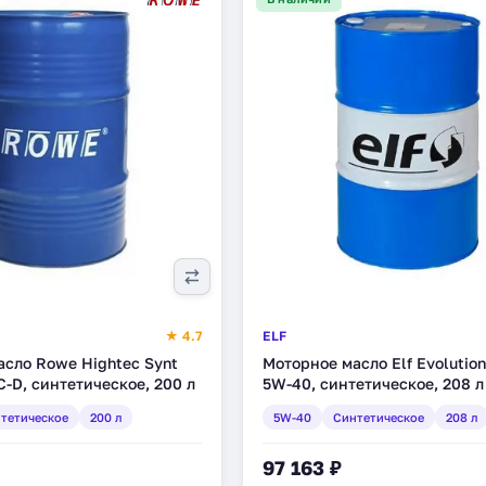
★ 4.7
ELF
сло Rowe Hightec Synt
Моторное масло Elf Evolutio
-D, синтетическое, 200 л
5W-40, синтетическое, 208 л
тетическое
200 л
5W-40
Синтетическое
208 л
97 163 ₽