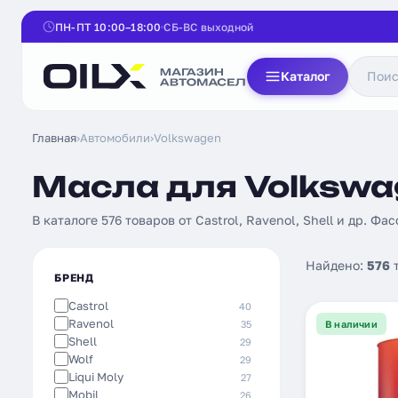
ПН-ПТ 10:00–18:00
СБ-ВС выходной
Каталог
Главная
›
Автомобили
›
Volkswagen
Масла для Volkswa
В каталоге 576 товаров от Castrol, Ravenol, Shell и др. Фас
Найдено:
576
т
БРЕНД
Castrol
40
Ravenol
35
В наличии
Shell
29
Wolf
29
Liqui Moly
27
Mobil
26