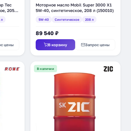
op Tec
Моторное масло Mobil Super 3000 X1
е, 205 л
5W-40, синтетическое, 208 л (150010)
 л
5W-40
Синтетическое
208 л
89 540 ₽
ос цены
В корзину
Запрос цены
В наличии