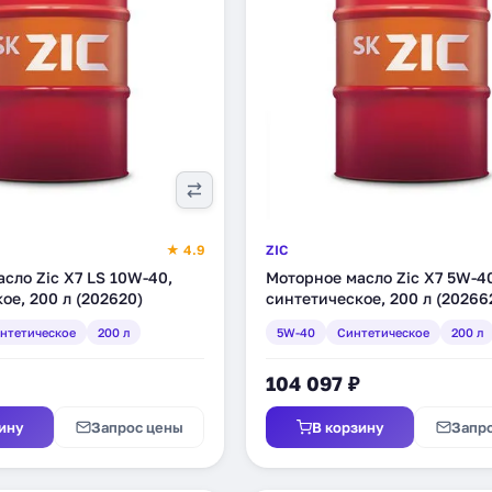
★ 4.9
ZIC
сло Zic X7 LS 10W-40,
Моторное масло Zic X7 5W-4
ое, 200 л (202620)
синтетическое, 200 л (20266
нтетическое
200 л
5W-40
Синтетическое
200 л
104 097 ₽
ину
Запрос цены
В корзину
Запр