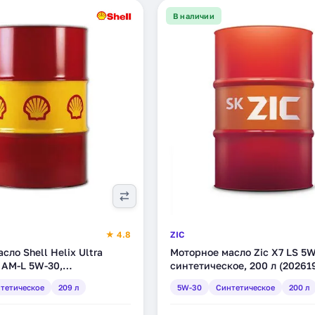
В наличии
★ 4.8
ZIC
сло Shell Helix Ultra
Моторное масло Zic X7 LS 5W
l AM-L 5W-30,
синтетическое, 200 л (20261
ое, 209 л (550040211)
тетическое
209 л
5W-30
Синтетическое
200 л