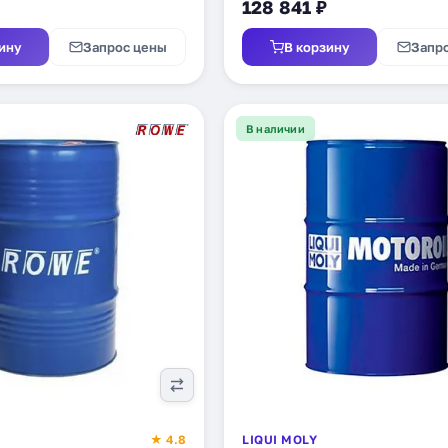
128 841 ₽
ину
Запрос цены
В корзину
Запр
В наличии
★ 4.8
LIQUI MOLY