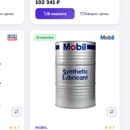
102 341 ₽
ос цены
В корзину
Запрос цены
В наличии
★ 4.7
MOBIL
★ 4.7