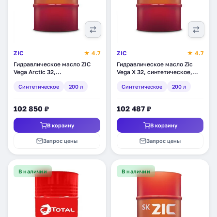
ZIC
★ 4.7
ZIC
★ 4.7
Гидравлическое масло ZIC
Гидравлическое масло Zic
Vega Arctic 32,
Vega X 32, синтетическое,
синтетическое, 200 л
200 л (207130)
Синтетическое
200 л
Синтетическое
200 л
(202645)
102 850 ₽
102 487 ₽
В корзину
В корзину
Запрос цены
Запрос цены
В наличии
В наличии