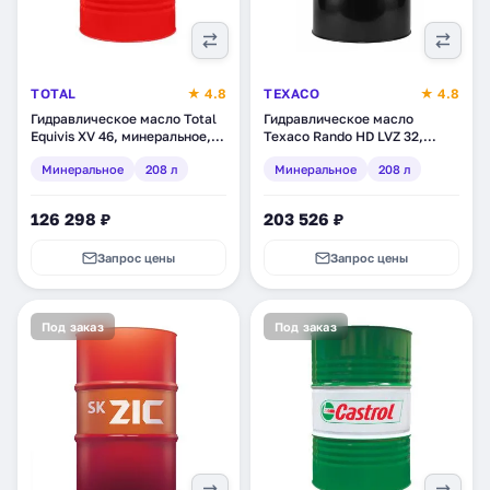
TOTAL
★ 4.8
TEXACO
★ 4.8
Гидравлическое масло Total
Гидравлическое масло
Equivis XV 46, минеральное,
Texaco Rando HD LVZ 32,
208 л
минеральное, 208 л
Минеральное
208 л
Минеральное
208 л
(801353DEE)
126 298 ₽
203 526 ₽
Запрос цены
Запрос цены
Под заказ
Под заказ