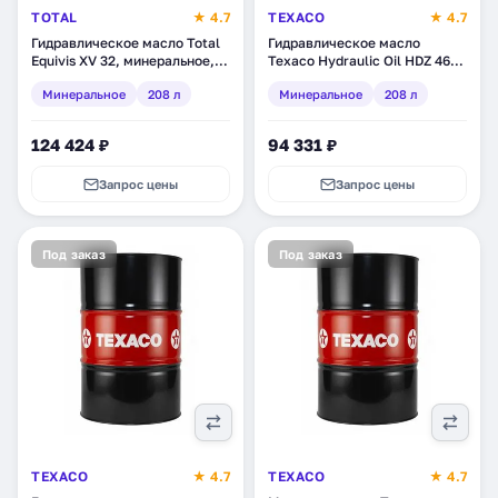
TOTAL
★ 4.7
TEXACO
★ 4.7
Гидравлическое масло Total
Гидравлическое масло
Equivis XV 32, минеральное,
Texaco Hydraulic Oil HDZ 46,
208 л
минеральное, 208 л
Минеральное
208 л
Минеральное
208 л
(802897DEE)
124 424 ₽
94 331 ₽
Запрос цены
Запрос цены
Под заказ
Под заказ
TEXACO
★ 4.7
TEXACO
★ 4.7