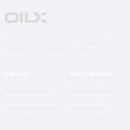
Поставка масел, смазочных материалов и технических
жидкостей в бочках по России и странам СНГ. Оптом и в
розницу от 1 бочки. Оригинальная сертифицированная
продукция от официальных дистрибьюторов.
КАТАЛОГ
ПОКУПАТЕЛЯМ
Моторное масло
Подбор масла
Гидравлическое масло
Калькуляторы масла
Трансмиссионное масло
Доставка и оплата
Тракторное масло
Отзывы клиентов
Редукторное масло
Бренды