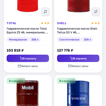
TOTAL
★ 4.6
SHELL
★ 4.6
Гидравлическое масло Total
Гидравлическое масло Shell
Equivis ZS 46, минеральное,
Tellus S3 V 46,
208 л (110573)
синтетическое, 209 л
Минеральное
208 л
Синтетическое
209 л
(550027123)
103 818 ₽
127 776 ₽
В корзину
В корзину
Запрос цены
Запрос цены
В наличии
В наличии