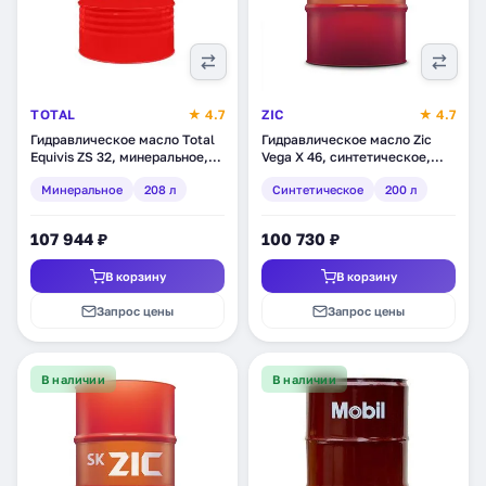
TOTAL
★ 4.7
ZIC
★ 4.7
Гидравлическое масло Total
Гидравлическое масло Zic
Equivis ZS 32, минеральное,
Vega X 46, синтетическое,
208 л (110570)
200 л (207131)
Минеральное
208 л
Синтетическое
200 л
107 944 ₽
100 730 ₽
В корзину
В корзину
Запрос цены
Запрос цены
В наличии
В наличии