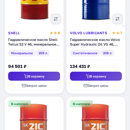
SHELL
★ 4.8
VOLVO LUBRICANTS
★ 4.7
Гидравлическое масло Shell
Гидравлическое масло Volvo
Tellus S2 V 46, минеральное,
Super Hydraulic Oil VG 46,
209 л (550031523)
синтетическое, 208 л
Минеральное
209 л
Синтетическое
208 л
(1666272811)
94 501 ₽
134 431 ₽
В корзину
В корзину
Запрос цены
Запрос цены
В наличии
В наличии