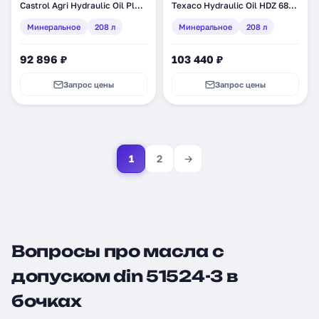
Castrol Agri Hydraulic Oil Plus,
Texaco Hydraulic Oil HDZ 68,
минеральное, 208 л (135167)
минеральное, 208 л
Минеральное
208 л
Минеральное
208 л
(802898DEE)
92 896 ₽
103 440 ₽
Запрос цены
Запрос цены
1
2
→
Вопросы про масла с
допуском din 51524-3 в
бочках