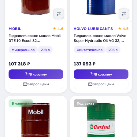
MOBIL
★ 4.6
VOLVO LUBRICANTS
★ 4.5
Гидравлическое масло Mobil
Гидравлическое масло Volvo
DTE 10 Excel 32,
Super Hydraulic Oil VG 32,
минеральное, 208 л (150653)
синтетическое, 208 л
Минеральное
208 л
Синтетическое
208 л
(1666272611)
107 318 ₽
137 093 ₽
В корзину
В корзину
Запрос цены
Запрос цены
В наличии
Под заказ