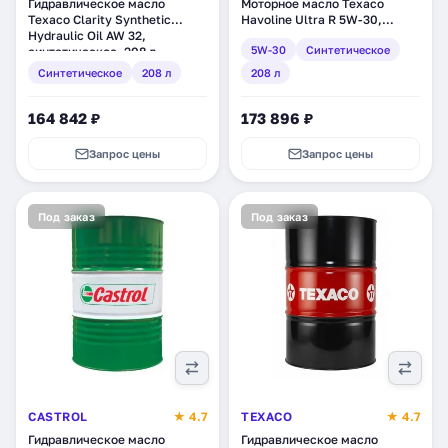
Гидравлическое масло
Моторное масло Texaco
Texaco Clarity Synthetic
Havoline Ultra R 5W-30,
Hydraulic Oil AW 32,
синтетическое, 208 л
5W-30
Синтетическое
синтетическое, 208 л
(802534DEE)
(802823DEE)
Синтетическое
208 л
208 л
164 842 ₽
173 896 ₽
Запрос цены
Запрос цены
Под заказ
Под заказ
CASTROL
★ 4.7
TEXACO
★ 4.7
Гидравлическое масло
Гидравлическое масло