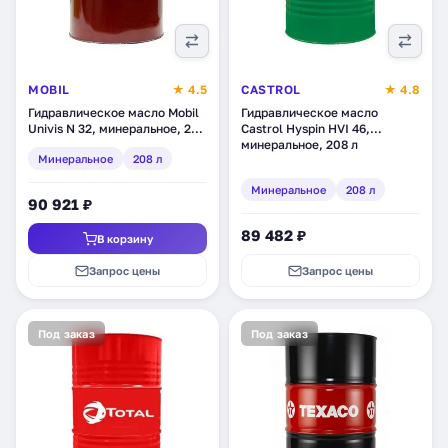
MOBIL
★ 4.5
CASTROL
★ 4.8
Гидравлическое масло Mobil
Гидравлическое масло
Univis N 32, минеральное, 208
Castrol Hyspin HVI 46,
л (111767)
минеральное, 208 л
Минеральное
208 л
Минеральное
208 л
90 921 ₽
89 482 ₽
В корзину
Запрос цены
Запрос цены
Под заказ
Под заказ