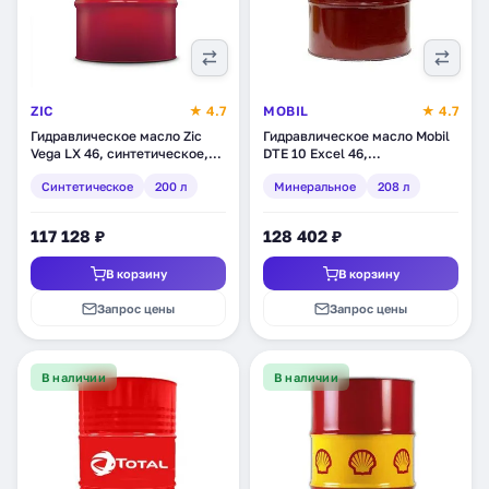
ZIC
★ 4.7
MOBIL
★ 4.7
Гидравлическое масло Zic
Гидравлическое масло Mobil
Vega LX 46, синтетическое,
DTE 10 Excel 46,
200 л (207133)
минеральное, 208 л (150657)
Синтетическое
200 л
Минеральное
208 л
117 128 ₽
128 402 ₽
В корзину
В корзину
Запрос цены
Запрос цены
В наличии
В наличии