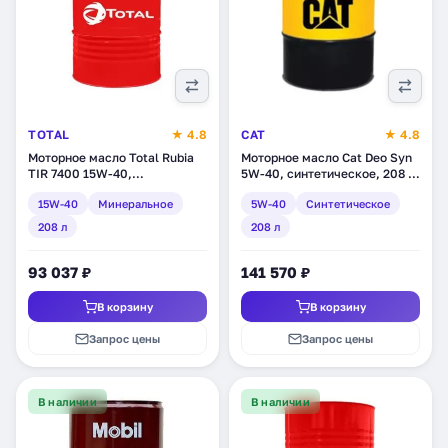
TOTAL
★ 4.8
CAT
★ 4.8
Моторное масло Total Rubia
Моторное масло Cat Deo Syn
TIR 7400 15W-40,
5W-40, синтетическое, 208 л
минеральное, 208 л (113452)
(224-8667)
15W-40
Минеральное
5W-40
Синтетическое
208 л
208 л
93 037 ₽
141 570 ₽
В корзину
В корзину
Запрос цены
Запрос цены
В наличии
В наличии