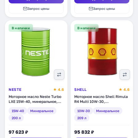
Запрос цены
Запрос цены
В наличии
В наличии
NESTE
★ 4.6
SHELL
★ 4.6
Моторное масло Neste Turbo
Моторное масло Shell Rimula
LXE 15W-40, минеральное,
R4 Multi 10W-30,
200 л (1864 11)
минеральное, 209 л
15W-40
Минеральное
10W-30
Минеральное
(550041356)
200 л
209 л
97 623 ₽
95 832 ₽