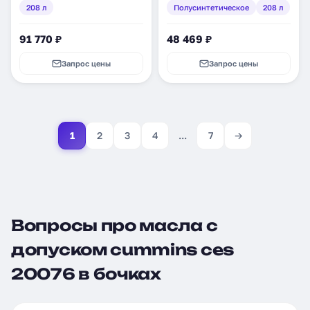
208 л
Полусинтетическое
208 л
91 770 ₽
48 469 ₽
Запрос цены
Запрос цены
1
2
3
4
...
7
→
Вопросы про масла с
допуском cummins ces
20076 в бочках