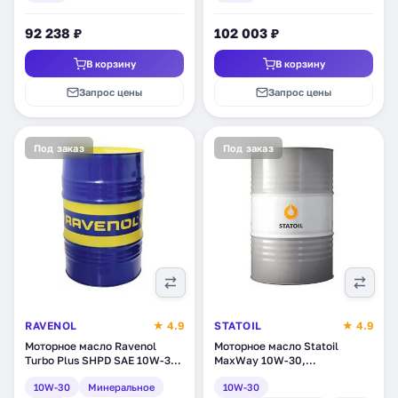
92 238 ₽
102 003 ₽
В корзину
В корзину
Запрос цены
Запрос цены
Под заказ
Под заказ
RAVENOL
★ 4.9
STATOIL
★ 4.9
Моторное масло Ravenol
Моторное масло Statoil
Turbo Plus SHPD SAE 10W-30,
MaxWay 10W-30,
минеральное, 208 л (1123105-
полусинтетическое, 208 л
10W-30
Минеральное
10W-30
208)
(1001002)