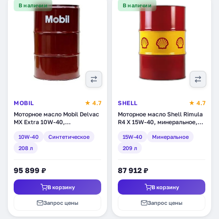
В наличии
В наличии
MOBIL
★ 4.7
SHELL
★ 4.7
Моторное масло Mobil Delvac
Моторное масло Shell Rimula
MX Extra 10W-40,
R4 X 15W-40, минеральное,
синтетическое, 208 л
209 л (550036850)
10W-40
Синтетическое
15W-40
Минеральное
(152891)
208 л
209 л
95 899 ₽
87 912 ₽
В корзину
В корзину
Запрос цены
Запрос цены