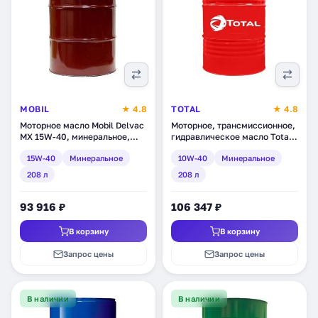
MOBIL
★ 4.8
TOTAL
★ 4.8
Моторное масло Mobil Delvac
Моторное, трансмиссионное,
MX 15W-40, минеральное,
гидравлическое масло Total
208 л (152857)
TP Max 10W-40,
15W-40
Минеральное
10W-40
Минеральное
минеральное, 208 л
(RU148701)
208 л
208 л
93 916 ₽
106 347 ₽
В корзину
В корзину
Запрос цены
Запрос цены
В наличии
В наличии