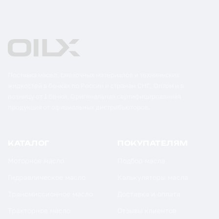
Поставка масел, смазочных материалов и технических
жидкостей в бочках по России и странам СНГ. Оптом и в
розницу от 1 бочки. Оригинальная сертифицированная
продукция от официальных дистрибьюторов.
КАТАЛОГ
ПОКУПАТЕЛЯМ
Моторное масло
Подбор масла
Гидравлическое масло
Калькуляторы масла
Трансмиссионное масло
Доставка и оплата
Тракторное масло
Отзывы клиентов