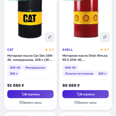
CAT
★ 4.7
SHELL
★ 4.7
Моторное масло Cat Deo 15W-
Моторное масло Shell Rimula
40, минеральное, 208 л (3E-
R5 E 10W-40,
9840)
полусинтетическое, 209 л
15W-40
Минеральное
10W-40
(550027382)
208 л
Полусинтетическое
209 л
91 080 ₽
90 869 ₽
В корзину
В корзину
Запрос цены
Запрос цены