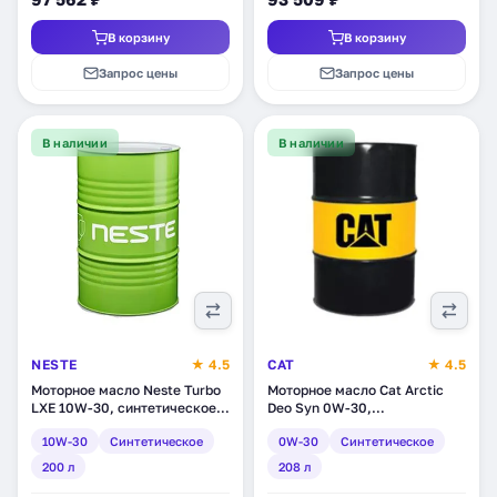
В корзину
В корзину
Запрос цены
Запрос цены
В наличии
В наличии
NESTE
★ 4.5
CAT
★ 4.5
Моторное масло Neste Turbo
Моторное масло Cat Arctic
LXE 10W-30, синтетическое,
Deo Syn 0W-30,
200 л (1862 11)
синтетическое, 208 л
10W-30
Синтетическое
0W-30
Синтетическое
(PEHJ0008)
200 л
208 л