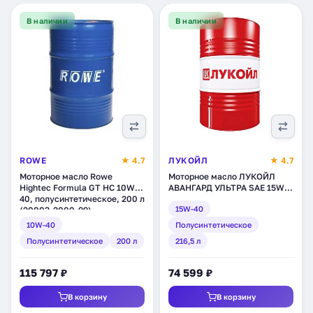
В наличии
В наличии
ROWE
★ 4.7
ЛУКОЙЛ
★ 4.7
Моторное масло Rowe
Моторное масло ЛУКОЙЛ
Hightec Formula GT HC 10W-
АВАНГАРД УЛЬТРА SAE 15W-
40, полусинтетическое, 200 л
40, API CI-4/SL,
15W-40
(20003-2000-99)
полусинтетическое, 216,5 л
(227326)
10W-40
Полусинтетическое
Полусинтетическое
200 л
216,5 л
115 797 ₽
74 599 ₽
В корзину
В корзину