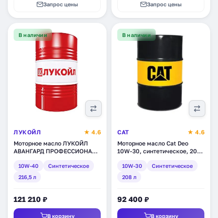
Запрос цены
Запрос цены
В наличии
В наличии
ЛУКОЙЛ
★ 4.6
CAT
★ 4.6
Моторное масло ЛУКОЙЛ
Моторное масло Cat Deo
АВАНГАРД ПРОФЕССИОНАЛ
10W-30, синтетическое, 208
LS5 SAE 10W-40,
л (3E-9707)
10W-40
Синтетическое
10W-30
Синтетическое
синтетическое, 216,5 л
(3048582)
216,5 л
208 л
121 210 ₽
92 400 ₽
В корзину
В корзину