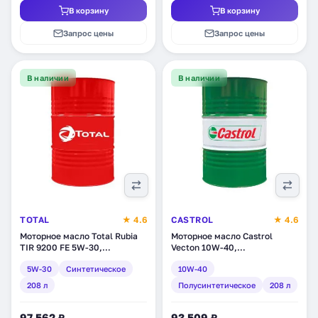
В корзину
В корзину
Запрос цены
Запрос цены
В наличии
В наличии
TOTAL
★ 4.6
CASTROL
★ 4.6
Моторное масло Total Rubia
Моторное масло Castrol
TIR 9200 FE 5W-30,
Vecton 10W-40,
синтетическое, 208 л
полусинтетическое, 208 л
5W-30
Синтетическое
10W-40
(126428)
(1532DF)
208 л
Полусинтетическое
208 л
97 562 ₽
93 509 ₽