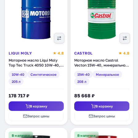
LIQUI MOLY
★ 4.8
CASTROL
★ 4.8
Моторное масло Liqui Moly
Моторное масло Castrol
Top Tec Truck 4050 10W-40,
Vecton 15W-40, минеральное,
синтетическое, 205 л (3798)
208 л (1532AA)
10W-40
Синтетическое
15W-40
Минеральное
205 л
208 л
178 717 ₽
85 668 ₽
В корзину
В корзину
Запрос цены
Запрос цены
В наличии
В наличии