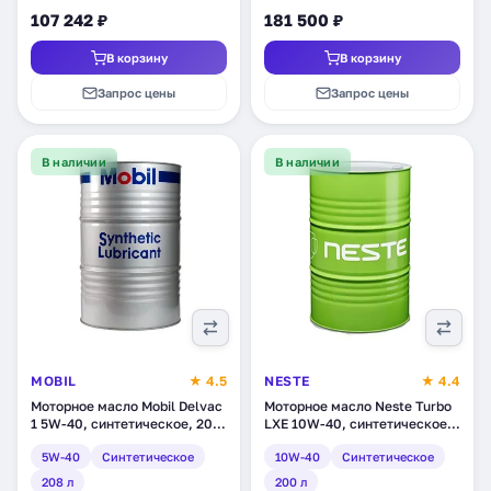
107 242 ₽
181 500 ₽
В корзину
В корзину
Запрос цены
Запрос цены
В наличии
В наличии
MOBIL
★ 4.5
NESTE
★ 4.4
Моторное масло Mobil Delvac
Моторное масло Neste Turbo
1 5W-40, синтетическое, 208
LXE 10W-40, синтетическое,
л (141551)
200 л (1863 11)
5W-40
Синтетическое
10W-40
Синтетическое
208 л
200 л