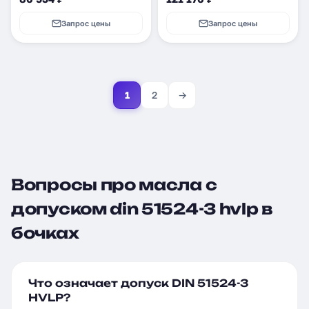
Запрос цены
Запрос цены
1
2
→
Вопросы про масла с
допуском din 51524-3 hvlp в
бочках
Что означает допуск DIN 51524-3
HVLP?