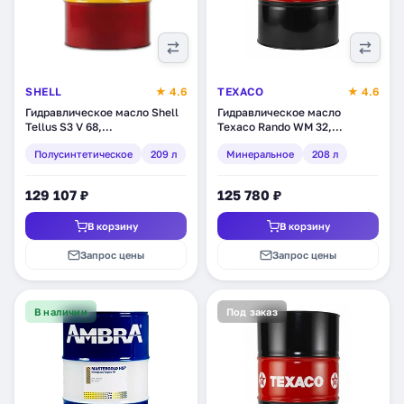
SHELL
★ 4.6
TEXACO
★ 4.6
Гидравлическое масло Shell
Гидравлическое масло
Tellus S3 V 68,
Texaco Rando WM 32,
полусинтетическое, 209 л
минеральное, 208 л
Полусинтетическое
209 л
Минеральное
208 л
(550027125)
(801793DEE)
129 107 ₽
125 780 ₽
В корзину
В корзину
Запрос цены
Запрос цены
В наличии
Под заказ