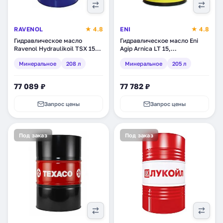
RAVENOL
★ 4.8
ENI
★ 4.8
Гидравлическое масло
Гидравлическое масло Eni
Ravenol Hydraulikoil TSX 15
Agip Arnica LT 15,
(HVLP), минеральное, 208 л
минеральное, 205 л (755210)
Минеральное
208 л
Минеральное
205 л
(1323202-208)
77 089 ₽
77 782 ₽
Запрос цены
Запрос цены
Под заказ
Под заказ