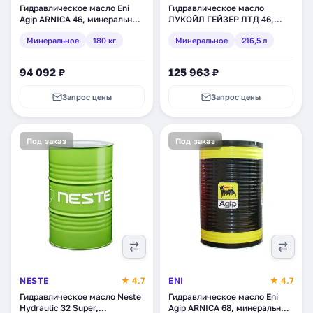
Гидравлическое масло Eni
Гидравлическое масло
Agip ARNICA 46, минеральное,
ЛУКОЙЛ ГЕЙЗЕР ЛТД 46,
180 кг (112058)
минеральное, 216,5 л
Минеральное
180 кг
Минеральное
216,5 л
(1599731)
94 092 ₽
125 963 ₽
Запрос цены
Запрос цены
Под заказ
Под заказ
NESTE
★ 4.7
ENI
★ 4.7
Гидравлическое масло Neste
Гидравлическое масло Eni
Hydraulic 32 Super,
Agip ARNICA 68, минеральное,