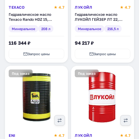
TEXACO
★ 4.7
ЛУКОЙЛ
★ 4.7
Гидравлическое масло
Гидравлическое масло
Texaco Rando HDZ 15,
ЛУКОЙЛ ГЕЙЗЕР ЛТ 22,
минеральное, 208 л
минеральное, 216,5 л (193148)
Минеральное
208 л
Минеральное
216,5 л
(802930DEE)
116 344 ₽
94 217 ₽
Запрос цены
Запрос цены
Под заказ
Под заказ
ENI
★ 4.7
ЛУКОЙЛ
★ 4.7