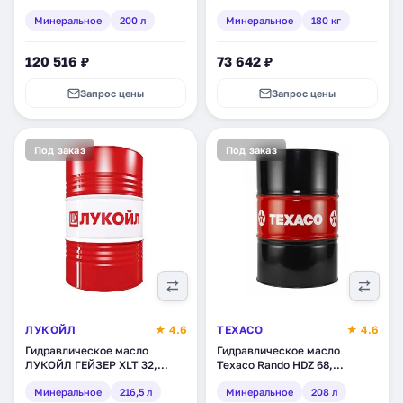
минеральное, 200 л (3230 11)
180 кг (112131)
Минеральное
200 л
Минеральное
180 кг
120 516 ₽
73 642 ₽
Запрос цены
Запрос цены
Под заказ
Под заказ
ЛУКОЙЛ
★ 4.6
TEXACO
★ 4.6
Гидравлическое масло
Гидравлическое масло
ЛУКОЙЛ ГЕЙЗЕР XLT 32,
Texaco Rando HDZ 68,
минеральное, 216,5 л
минеральное, 208 л
Минеральное
216,5 л
Минеральное
208 л
(1599729)
(802934DEE)