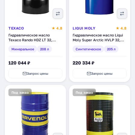
TEXACO
★ 4.8
LIQUI MOLY
★ 4.8
Гидравлическое масло
Гидравлическое масло Liqui
Texaco Rando HDZ LT 32,
Moly Super Arctic HVLP 32,
минеральное, 208 л
синтетическое, 205 л (7546)
Минеральное
208 л
Синтетическое
205 л
(832773DEE)
120 044 ₽
220 334 ₽
Запрос цены
Запрос цены
Под заказ
Под заказ