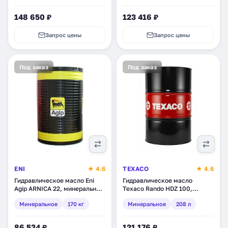
148 650 ₽
123 416 ₽
Запрос цены
Запрос цены
Под заказ
Под заказ
ENI
★ 4.6
TEXACO
★ 4.6
Гидравлическое масло Eni
Гидравлическое масло
Agip ARNICA 22, минеральное,
Texaco Rando HDZ 100,
170 кг (111994)
минеральное, 208 л
Минеральное
170 кг
Минеральное
208 л
(802935DEE)
86 534 ₽
121 176 ₽