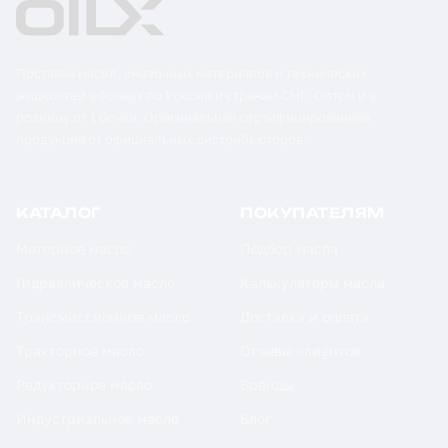
Поставка масел, смазочных материалов и технических
жидкостей в бочках по России и странам СНГ. Оптом и в
розницу от 1 бочки. Оригинальная сертифицированная
продукция от официальных дистрибьюторов.
КАТАЛОГ
ПОКУПАТЕЛЯМ
Моторное масло
Подбор масла
Гидравлическое масло
Калькуляторы масла
Трансмиссионное масло
Доставка и оплата
Тракторное масло
Отзывы клиентов
Редукторное масло
Бренды
Индустриальное масло
Блог