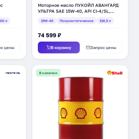
ec
Моторное масло ЛУКОЙЛ АВАНГАРД
УЛЬТРА SAE 15W-40, API CI-4/SL,
0003-
полусинтетическое, 216,5 л (227326)
00 л
15W-40
Полусинтетическое
216,5 л
74 599 ₽
ос цены
В корзину
Запрос цены
В наличии