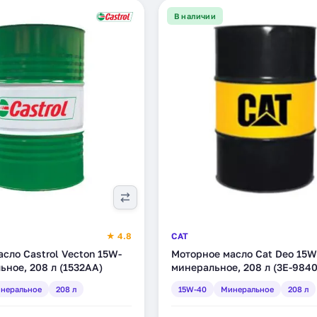
В наличии
★ 4.8
CAT
сло Castrol Vecton 15W-
Моторное масло Cat Deo 15W
ьное, 208 л (1532AA)
минеральное, 208 л (3E-9840
неральное
208 л
15W-40
Минеральное
208 л