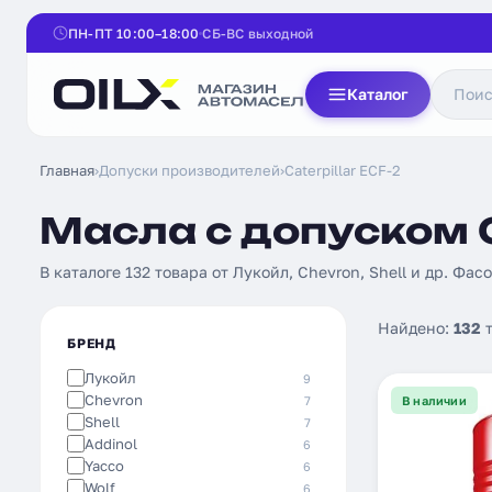
ПН-ПТ 10:00–18:00
СБ-ВС выходной
Каталог
Главная
›
Допуски производителей
›
Caterpillar ECF-2
Масла с допуском Ca
В каталоге 132 товара от Лукойл, Chevron, Shell и др. Фасо
Найдено:
132
т
БРЕНД
Лукойл
9
Chevron
7
В наличии
Shell
7
Addinol
6
Yacco
6
Wolf
6