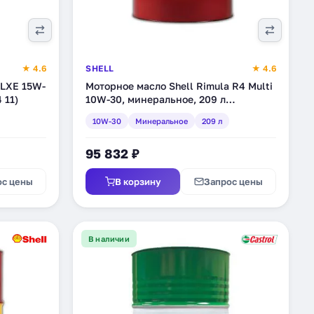
★ 4.6
SHELL
★ 4.6
 LXE 15W-
Моторное масло Shell Rimula R4 Multi
 11)
10W-30, минеральное, 209 л
(550041356)
10W-30
Минеральное
209 л
95 832 ₽
ос цены
В корзину
Запрос цены
В наличии