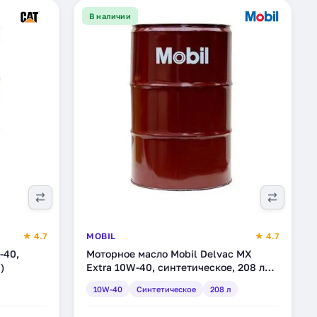
В наличии
★ 4.7
MOBIL
★ 4.7
-40,
Моторное масло Mobil Delvac MX
)
Extra 10W-40, синтетическое, 208 л
(152891)
10W-40
Синтетическое
208 л