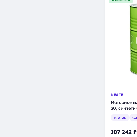
NESTE
Моторное ма
30, синтетич
10W-30
Си
107 242 ₽