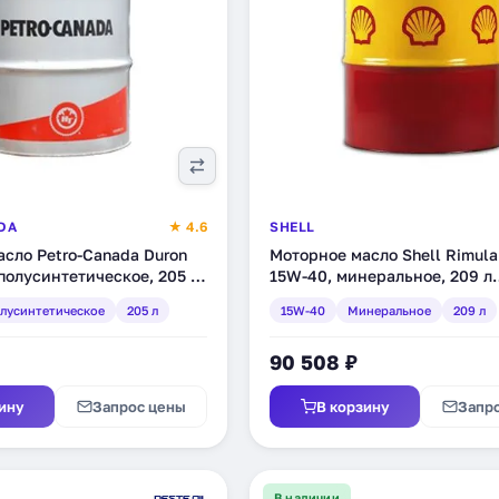
DA
★ 4.6
SHELL
сло Petro-Canada Duron
Моторное масло Shell Rimula
полусинтетическое, 205 л
15W-40, минеральное, 209 л
(550014313)
лусинтетическое
205 л
15W-40
Минеральное
209 л
90 508 ₽
ину
Запрос цены
В корзину
Запр
В наличии