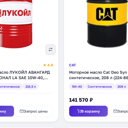
★ 4.8
CAT
масло ЛУКОЙЛ АВАНГАРД
Моторное масло Cat Deo Syn
НАЛ LA SAE 10W-40,
синтетическое, 208 л (224-8
ое, 216,5 л (1612456
нтетическое
216,5 л
5W-40
Синтетическое
208 л
141 570 ₽
ину
Запрос цены
В корзину
Запр