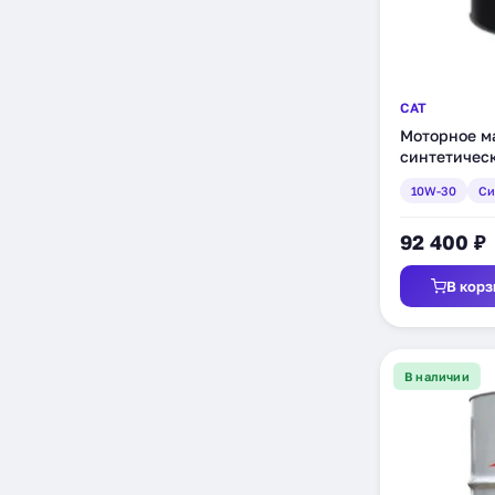
CAT
Моторное ма
синтетическ
10W-30
Си
92 400 ₽
В корз
В наличии