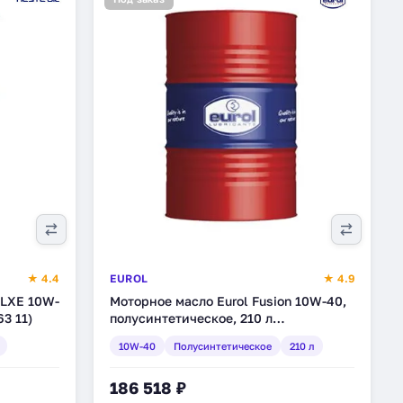
★ 4.4
EUROL
★ 4.9
 LXE 10W-
Моторное масло Eurol Fusion 10W-40,
63 11)
полусинтетическое, 210 л
(E100113210L)
10W-40
Полусинтетическое
210 л
186 518 ₽