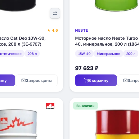
★ 4.6
NESTE
сло Cat Deo 10W-30,
Моторное масло Neste Turbo
ое, 208 л (3E-9707)
40, минеральное, 200 л (1864
нтетическое
208 л
15W-40
Минеральное
200 л
97 623 ₽
ину
Запрос цены
В корзину
Запр
В наличии