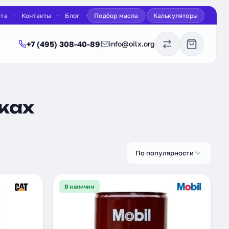
ата
Контакты
Блог
Подбор масла
Калькуляторы
+7 (495) 308-40-89
info@oilx.org
чках
По популярности
В наличии