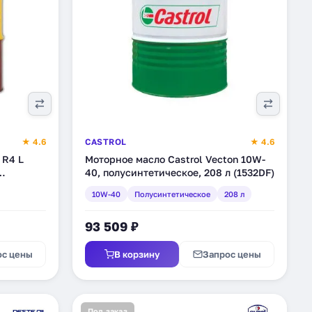
★ 4.6
CASTROL
★ 4.6
 R4 L
Моторное масло Castrol Vecton 10W-
40, полусинтетическое, 208 л (1532DF)
10W-40
Полусинтетическое
208 л
93 509 ₽
ос цены
В корзину
Запрос цены
Под заказ