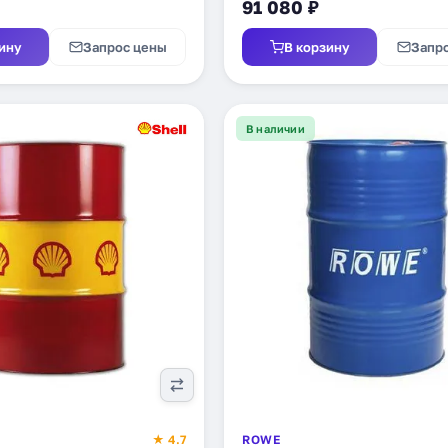
91 080 ₽
ину
Запрос цены
В корзину
Запр
В наличии
★ 4.7
ROWE