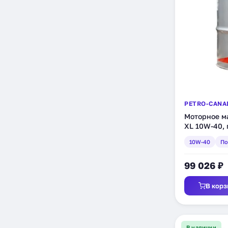
PETRO-CANA
Моторное ма
XL 10W-40, 
(DXL14DRM)
10W-40
По
99 026 ₽
В корз
В наличии