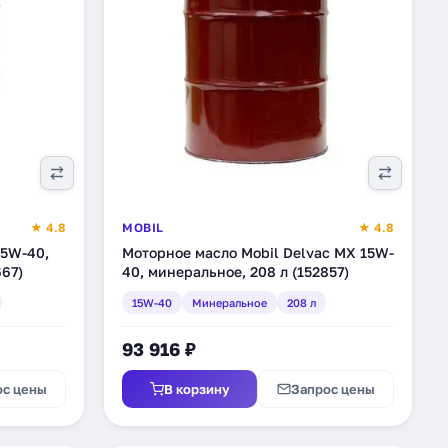
★ 4.8
MOBIL
★ 4.8
 5W-40,
Моторное масло Mobil Delvac MX 15W-
667)
40, минеральное, 208 л (152857)
15W-40
Минеральное
208 л
93 916 ₽
ос цены
В корзину
Запрос цены