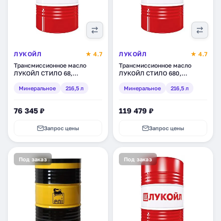
ЛУКОЙЛ
★ 4.7
ЛУКОЙЛ
★ 4.7
Трансмиссионное масло
Трансмиссионное масло
ЛУКОЙЛ СТИЛО 68,
ЛУКОЙЛ СТИЛО 680,
минеральное, 216,5 л (132612)
минеральное, 216,5 л
Минеральное
216,5 л
Минеральное
216,5 л
(132970)
76 345 ₽
119 479 ₽
Запрос цены
Запрос цены
Под заказ
Под заказ