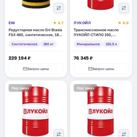
ENI
★ 4.7
ЛУКОЙЛ
★ 4.6
Редукторное масло Eni Blasia
Трансмиссионное масло
FSX 460, синтетическое, 180
ЛУКОЙЛ СТИЛО 150,
кг (529111)
минеральное, 216,5 л
Синтетическое
180 кг
Минеральное
216,5 л
(132610)
229 194 ₽
76 345 ₽
Запрос цены
Запрос цены
Под заказ
Под заказ