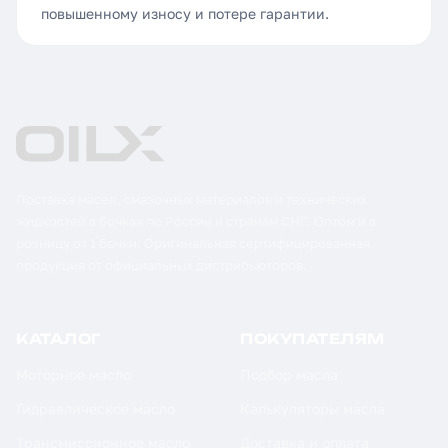
повышенному износу и потере гарантии.
Поставка масел, смазочных материалов и технических
жидкостей в бочках по России и странам СНГ. Оптом и в
розницу от 1 бочки. Оригинальная сертифицированная
продукция от официальных дистрибьюторов.
КАТАЛОГ
ПОКУПАТЕЛЯМ
Моторное масло
Подбор масла
Гидравлическое масло
Калькуляторы масла
Трансмиссионное масло
Доставка и оплата