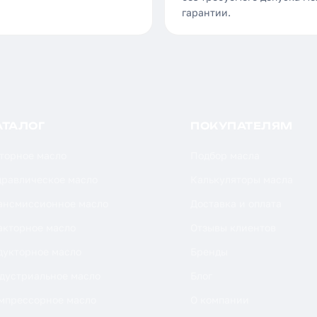
гарантии.
АТАЛОГ
ПОКУПАТЕЛЯМ
торное масло
Подбор масла
дравлическое масло
Калькуляторы масла
ансмиссионное масло
Доставка и оплата
акторное масло
Отзывы клиентов
дукторное масло
Бренды
дустриальное масло
Блог
мпрессорное масло
О компании