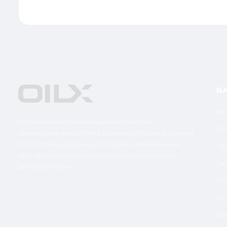
К
Мо
Поставка масел, смазочных материалов и
Ги
технических жидкостей в бочках по России и странам
СНГ. Оптом и в розницу от 1 бочки. Оригинальная
Тр
сертифицированная продукция от официальных
Тр
дистрибьюторов.
Ре
Ин
Ко