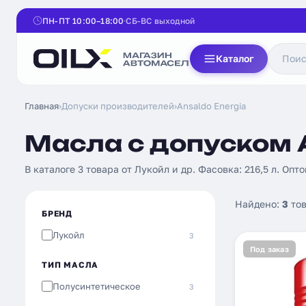
ПН-ПТ 10:00–18:00
СБ-ВС выходной
Каталог
Главная
›
Допуски производителей
›
Ansaldo Energia
Масла с допуском A
В каталоге 3 товара от Лукойл и др. Фасовка: 216,5 л. Опто
Найдено:
3
тов
БРЕНД
Лукойл
3
Под заказ
ТИП МАСЛА
Полусинтетическое
3