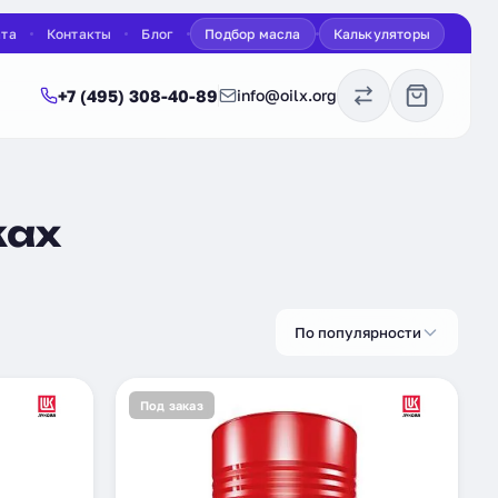
ата
Контакты
Блог
Подбор масла
Калькуляторы
+7 (495) 308-40-89
info@oilx.org
ках
По популярности
Под заказ