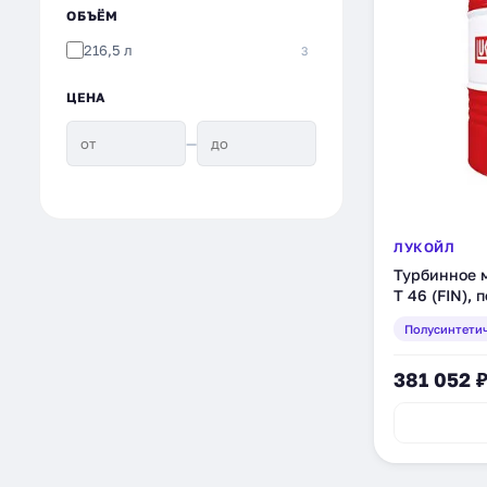
ОБЪЁМ
216,5 л
3
ЦЕНА
—
ЛУКОЙЛ
Турбинное
Т 46 (FIN), 
(1654293)
Полусинтети
381 052 