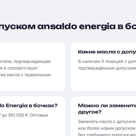
уском ansaldo energia в б
Какие масла с допу
дителя, подтверждающее
В наличии 0 позиций с доп
я и соответствует
подтверждённым допуском 
ние масла с правильным
o Energia в бочках?
Можно ли заменить 
другое?
 до 381 052 ₽. Оптовые
Заменять масло с допуском
или более новым допуском 
без требуемого допуска м