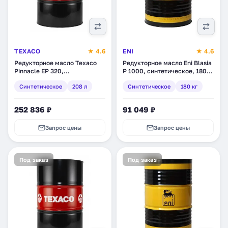
TEXACO
★ 4.6
ENI
★ 4.6
Редукторное масло Texaco
Редукторное масло Eni Blasia
Pinnacle EP 320,
P 1000, синтетическое, 180
синтетическое, 208 л
кг (771011)
Синтетическое
208 л
Синтетическое
180 кг
(802081DEE)
252 836 ₽
91 049 ₽
Запрос цены
Запрос цены
Под заказ
Под заказ