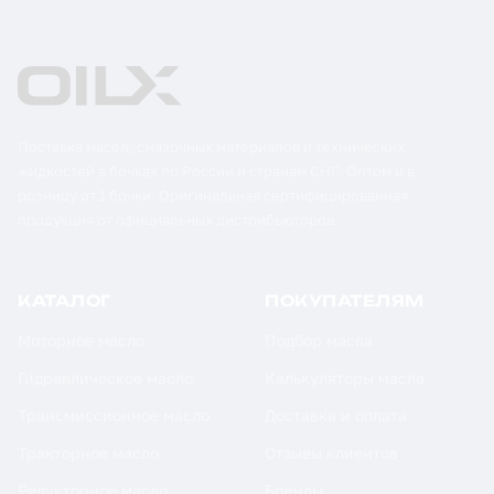
Поставка масел, смазочных материалов и технических
жидкостей в бочках по России и странам СНГ. Оптом и в
розницу от 1 бочки. Оригинальная сертифицированная
продукция от официальных дистрибьюторов.
КАТАЛОГ
ПОКУПАТЕЛЯМ
Моторное масло
Подбор масла
Гидравлическое масло
Калькуляторы масла
Трансмиссионное масло
Доставка и оплата
Тракторное масло
Отзывы клиентов
Редукторное масло
Бренды