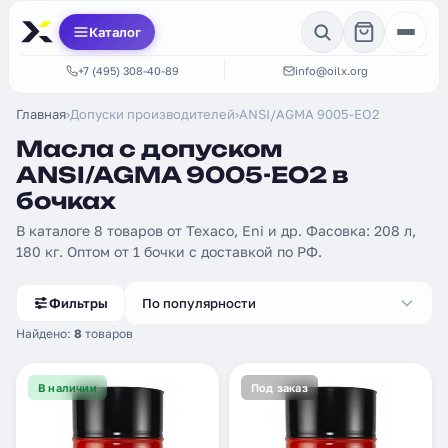
Каталог
+7 (495) 308-40-89
info@oilx.org
Главная
›
Допуски производителей
›
ANSI/AGMA 9005-EO2
Масла с допуском
ANSI/AGMA 9005-EO2 в
бочках
В каталоге 8 товаров от Texaco, Eni и др. Фасовка: 208 л,
180 кг. Оптом от 1 бочки с доставкой по РФ.
Фильтры
По популярности
Найдено:
8
товаров
В наличии
Под заказ