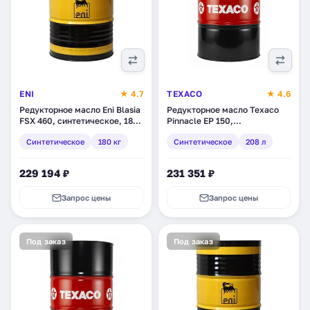
ENI
★ 4.7
TEXACO
★ 4.6
Редукторное масло Eni Blasia
Редукторное масло Texaco
FSX 460, синтетическое, 180
Pinnacle EP 150,
кг (529111)
синтетическое, 208 л
Синтетическое
180 кг
Синтетическое
208 л
(802082DEE)
229 194 ₽
231 351 ₽
Запрос цены
Запрос цены
Под заказ
Под заказ