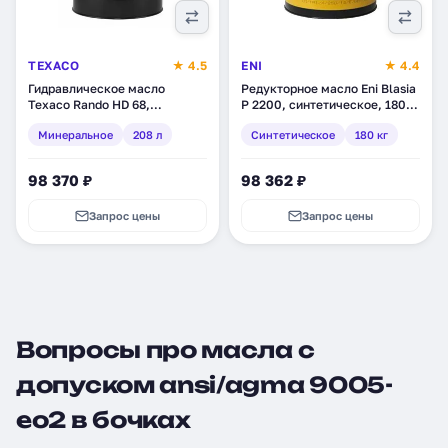
TEXACO
★ 4.5
ENI
★ 4.4
Гидравлическое масло
Редукторное масло Eni Blasia
Texaco Rando HD 68,
P 2200, синтетическое, 180
минеральное, 208 л
кг (771311)
Минеральное
208 л
Синтетическое
180 кг
(801659DEE)
98 370 ₽
98 362 ₽
Запрос цены
Запрос цены
Вопросы про масла с
допуском ansi/agma 9005-
eo2 в бочках