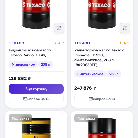
TEXACO
★ 4.7
TEXACO
★ 4.9
Гидравлическое масло
Редукторное масло Texaco
Texaco Rando HD 46,
Pinnacle EP 220,
минеральное, 208 л
синтетическое, 208 л
Минеральное
208 л
(801658DEE)
(802083DEE)
Синтетическое
208 л
116 862 ₽
247 876 ₽
В корзину
Запрос цены
Запрос цены
Под заказ
Под заказ