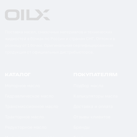
Поставка масел, смазочных материалов и технических
жидкостей в бочках по России и странам СНГ. Оптом и в
розницу от 1 бочки. Оригинальная сертифицированная
продукция от официальных дистрибьюторов.
КАТАЛОГ
ПОКУПАТЕЛЯМ
Моторное масло
Подбор масла
Гидравлическое масло
Калькуляторы масла
Трансмиссионное масло
Доставка и оплата
Тракторное масло
Отзывы клиентов
Редукторное масло
Бренды