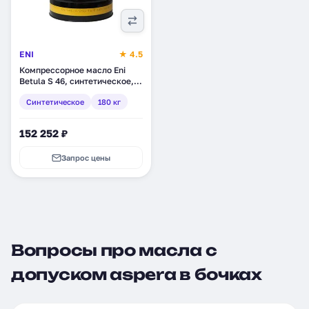
ENI
★ 4.5
Компрессорное масло Eni
Betula S 46, синтетическое,
180 кг (705411)
Синтетическое
180 кг
152 252 ₽
Запрос цены
Вопросы про масла с
допуском aspera в бочках