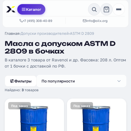
Каталог
+7 (495) 308-40-89
info@oilx.org
Главная
›
Допуски производителей
›
ASTM D 2809
Масла с допуском ASTM D
2809 в бочках
В каталоге 3 товара от Ravenol и др. Фасовка: 208 л. Оптом
от 1 бочки с доставкой по РФ.
Фильтры
По популярности
Найдено:
3
товаров
Под заказ
Под заказ