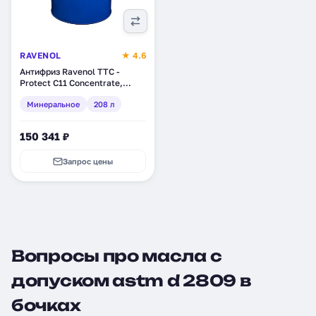
RAVENOL
★ 4.6
Антифриз Ravenol TTC -
Protect C11 Concentrate,
минеральное, 208 л (1410100-
Минеральное
208 л
208)
150 341 ₽
Запрос цены
Вопросы про масла с
допуском astm d 2809 в
бочках