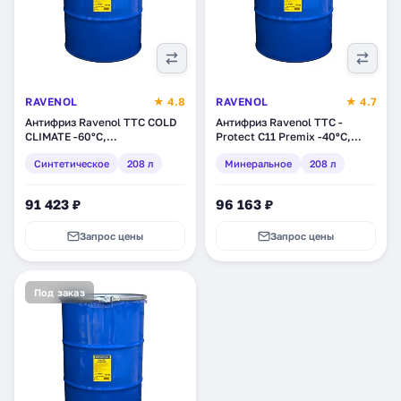
RAVENOL
★ 4.8
RAVENOL
★ 4.7
Антифриз Ravenol TTC COLD
Антифриз Ravenol TTC -
CLIMATE -60°C,
Protect C11 Premix -40ºC,
синтетическое, 208 л
минеральное, 208 л (1410105-
Синтетическое
208 л
Минеральное
208 л
(1410140-208)
208)
91 423 ₽
96 163 ₽
Запрос цены
Запрос цены
Под заказ