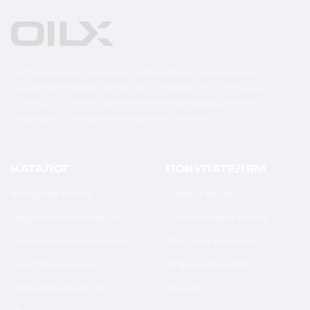
Поставка масел, смазочных материалов и технических
жидкостей в бочках по России и странам СНГ. Оптом и в
розницу от 1 бочки. Оригинальная сертифицированная
продукция от официальных дистрибьюторов.
КАТАЛОГ
ПОКУПАТЕЛЯМ
Моторное масло
Подбор масла
Гидравлическое масло
Калькуляторы масла
Трансмиссионное масло
Доставка и оплата
Тракторное масло
Отзывы клиентов
Редукторное масло
Бренды