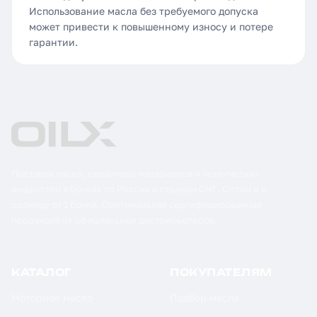
Использование масла без требуемого допуска
может привести к повышенному износу и потере
гарантии.
Поставка масел, смазочных материалов и технических
жидкостей в бочках по России и странам СНГ. Оптом и в
розницу от 1 бочки. Оригинальная сертифицированная
продукция от официальных дистрибьюторов.
КАТАЛОГ
ПОКУПАТЕЛЯМ
Моторное масло
Подбор масла