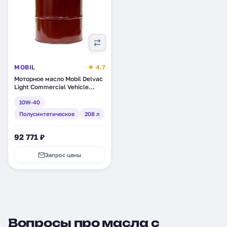
MOBIL
★ 4.7
Моторное масло Mobil Delvac
Light Commercial Vehicle
10W-40, полусинтетическое,
10W-40
208 л (153744)
Полусинтетическое
208 л
92 771 ₽
Запрос цены
Вопросы про масла с