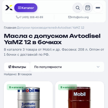
Каталог
+7 (495) 308-40-89
info@oilx.org
Главная
›
Допуски производителей
›
Avtodisel YaMZ 12
Масла с допуском Avtodisel
YaMZ 12 в бочках
В каталоге 3 товара от Mobil и др. Фасовка: 208 л. Оптом от
1 бочки с доставкой по РФ.
Фильтры
По популярности
Найдено:
3
товаров
В наличии
В наличии