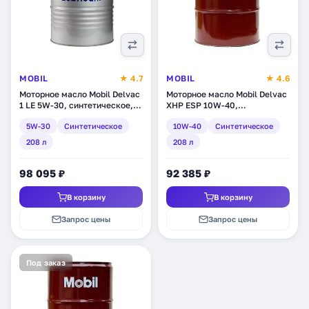
MOBIL
★ 4.7
MOBIL
★ 4.6
Моторное масло Mobil Delvac
Моторное масло Mobil Delvac
1 LE 5W-30, синтетическое,
XHP ESP 10W-40,
208 л (152250)
синтетическое, 208 л
5W-30
Синтетическое
10W-40
Синтетическое
(152809)
208 л
208 л
98 095 ₽
92 385 ₽
В корзину
В корзину
Запрос цены
Запрос цены
Под заказ